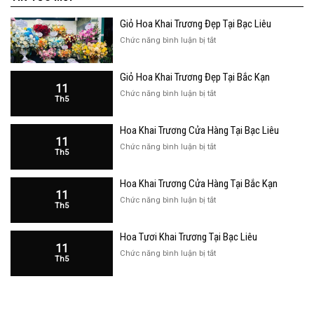
Giỏ Hoa Khai Trương Đẹp Tại Bạc Liêu
ở
Chức năng bình luận bị tắt
Giỏ
Hoa
Giỏ Hoa Khai Trương Đẹp Tại Bắc Kạn
Khai
11
Trương
ở
Chức năng bình luận bị tắt
Th5
Đẹp
Giỏ
Tại
Hoa
Bạc
Hoa Khai Trương Cửa Hàng Tại Bạc Liêu
Khai
Liêu
11
Trương
ở
Chức năng bình luận bị tắt
Th5
Đẹp
Hoa
Tại
Khai
Bắc
Hoa Khai Trương Cửa Hàng Tại Bắc Kạn
Trương
Kạn
11
Cửa
ở
Chức năng bình luận bị tắt
Th5
Hàng
Hoa
Tại
Khai
Bạc
Hoa Tươi Khai Trương Tại Bạc Liêu
Trương
Liêu
11
Cửa
ở
Chức năng bình luận bị tắt
Th5
Hàng
Hoa
Tại
Tươi
Bắc
Khai
Kạn
Trương
Tại