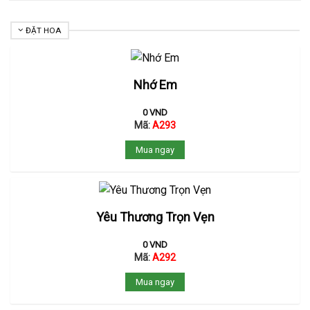
ĐẶT HOA
Nhớ Em
0
VND
Mã:
A293
Mua ngay
Yêu Thương Trọn Vẹn
0
VND
Mã:
A292
Mua ngay