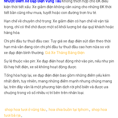
Nhược Điểm Xe Đạp Điện Vũng Tàu
Không thích hợp cho ĐK điều
kiện thời tiết xấu: Xe giẫm điện không cân xứng cho những ĐK thời
tiết bần cũng như mưa, tuyết hoặc con đường trơn tru té.
Hạn chế về chuyên chở trọng: Xe giẫm điện có hạn chế về vận tải
trọng, chỉ có thể chở được một số khối lượng bé dại quý khách hoặc
hàng hóa.
Chi phí đầu tư thuở đầu cao: Tuy giá xe đạp điện sút dần theo thời
hạn mà vẫn đang còn chi phí đầu tư thuở đầu cao hơn nữa so với
xe đạp điện bình thường.
Giá Xe Thăng Bằng Điện
Sự lệ thuộc vào pin: Xe đạp điện hoạt động nhờ vào pin, nếu như pin
lỗi hay hết điện, xe sẽ không hoạt động được.
Tổng hòa hợp lại, xe đạp điện điện bao gồm những điểm yếu kém
nhất định, tuy nhiên, mang những điểm mạnh nhưng chúng mang
lại, trên đây vẫn là một phương tiện dịch rời phổ biến và được ưa
chuộng trong vô số nhiều vị trí bên trên nhân loại.
shop hoa tươi ở vũng tàu
,
hoa chia buồn tại tphcm
,
shop hoa
tươi bà rịa
,