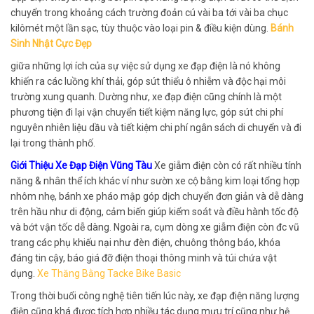
chuyển trong khoảng cách trường đoản cú vài ba tới vài ba chục
kilômét một lần sạc, tùy thuộc vào loại pin & điều kiện dùng.
Bánh
Sinh Nhật Cực Đẹp
giữa những lợi ích của sự việc sử dụng xe đạp điện là nó không
khiến ra các luồng khí thải, góp sút thiểu ô nhiễm và độc hại môi
trường xung quanh. Dường như, xe đạp điện cũng chính là một
phương tiện đi lại vận chuyển tiết kiệm năng lực, góp sút chi phí
nguyên nhiên liệu dầu và tiết kiệm chi phí ngân sách di chuyển và đi
lại trong thành phố.
Giới Thiệu Xe Đạp Điện Vũng Tàu
Xe giẫm điện còn có rất nhiều tính
năng & nhân thể ích khác ví như sườn xe cộ bằng kim loại tổng hợp
nhôm nhẹ, bánh xe pháo mập góp dịch chuyển đơn giản và dễ dàng
trên hầu như di động, cảm biến giúp kiểm soát và điều hành tốc độ
và bớt vận tốc dễ dàng. Ngoài ra, cụm dòng xe giẫm điện còn đc vũ
trang các phụ khiếu nại như đèn điện, chuông thông báo, khóa
đáng tin cậy, báo giá đỡ điện thoại thông minh và túi chứa vật
dụng.
Xe Thăng Bằng Tacke Bike Basic
Trong thời buổi công nghệ tiên tiến lúc này, xe đạp điện năng lượng
điện cũng khá được tích hợp nhiều tác dụng mưu trí cũng như hệ