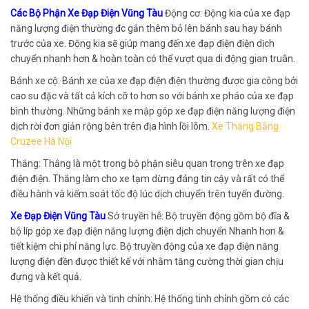
Các Bộ Phận Xe Đạp Điện Vũng Tàu
Động cơ: Động kia của xe đạp
năng lượng điện thường đc gắn thêm bỏ lên bánh sau hay bánh
trước của xe. Động kia sẽ giúp mang đến xe đạp điện điện dịch
chuyển nhanh hơn & hoàn toàn có thể vượt qua di động gian truân.
Bánh xe cộ: Bánh xe của xe đạp điện điện thường được gia công bởi
cao su đặc và tất cả kích cỡ to hơn so với bánh xe pháo của xe đạp
bình thường. Những bánh xe mập góp xe đạp điện năng lượng điện
dịch rời đơn giản rộng bên trên địa hình lồi lõm.
Xe Thăng Bằng
Cruzee Hà Nội
Thắng: Thắng là một trong bộ phận siêu quan trọng trên xe đạp
điện điện. Thắng làm cho xe tạm dừng đáng tin cậy và rất có thể
điều hành và kiểm soát tốc độ lúc dịch chuyển trên tuyến đường.
Xe Đạp Điện Vũng Tàu
Sở truyền hễ: Bộ truyền động gồm bộ đĩa &
bộ líp góp xe đạp điện năng lượng điện dịch chuyển Nhanh hơn &
tiết kiệm chi phí năng lực. Bộ truyền động của xe đạp điện năng
lượng điện đền được thiết kế với nhằm tăng cường thời gian chịu
đựng và kết quả.
Hệ thống điều khiển và tinh chỉnh: Hệ thống tinh chỉnh gồm có các