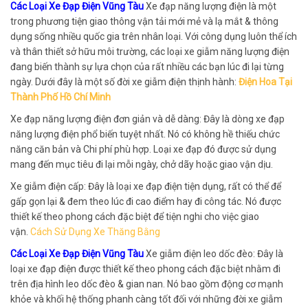
Các Loại Xe Đạp Điện Vũng Tàu
Xe đạp năng lượng điện là một
trong phương tiện giao thông vận tải mới mẻ và lạ mắt & thông
dụng sống nhiều quốc gia trên nhân loại. Với công dụng luôn thể ích
và thân thiết sở hữu môi trường, các loại xe giẫm năng lượng điện
đang biến thành sự lựa chọn của rất nhiều các bạn lúc đi lại từng
ngày. Dưới đây là một số đời xe giẫm điện thịnh hành:
Điện Hoa Tại
Thành Phố Hồ Chí Minh
Xe đạp năng lượng điện đơn giản và dễ dàng: Đây là dòng xe đạp
năng lượng điện phổ biến tuyệt nhất. Nó có không hề thiếu chức
năng căn bản và Chi phí phù hợp. Loại xe đạp đó được sử dụng
mang đến mục tiêu đi lại mỗi ngày, chở dãy hoặc giao vận dịu.
Xe giẫm điện cấp: Đây là loại xe đạp điện tiện dụng, rất có thể để
gấp gọn lại & đem theo lúc đi cao điểm hay đi công tác. Nó được
thiết kế theo phong cách đặc biệt để tiện nghi cho việc giao
vận.
Cách Sử Dụng Xe Thăng Bằng
Các Loại Xe Đạp Điện Vũng Tàu
Xe giẫm điện leo dốc đèo: Đây là
loại xe đạp điện được thiết kế theo phong cách đặc biệt nhằm đi
trên địa hình leo dốc đèo & gian nan. Nó bao gồm động cơ mạnh
khỏe và khối hệ thống phanh càng tốt đối với những đời xe giẫm