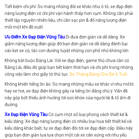
Tiết kiệm chi phí: So mang những đời xe khác như ô tô, xe đạp điện
năng lượng điện có chi phí vận hành thấp hơn cụm. Không cần phải
thiết lập nguyên nhiên liệu, chỉ cần sạc pin & đổ năng lượng điện
mỗi một khi đề xuất.
Ưu Điểm Xe Đạp Điện Vũng Tàu
Di đưa đơn giản và dễ dàng: Xe
giẫm năng lượng điện giúp đỡ bạn đơn giản và dễ dàng đánh bại
các kẹt xe cộ, tắc con đường tuyệt những con phố nhỏ không lớn.
Không bắt buộc Bằng Lái: Với xe đạp điện, game thủ chưa cần có
Bằng Lái, điều đó giúp bạn tiết kiệm thời hạn và chi phí trong những
công việc làm cho giấy tờ thủ tục.
Xe Thăng Bằng Cho Bé 6 Tuổi
Không khiến tiếng ồn ào: So mang những mẫu xe khác ví như môtô
hay xe hơi, xe đạp điện không gây ra tiếng ồn đáng chú ý. Vấn đề
này góp bớt thiểu ảnh hưởng tới sức khỏe của người lái & tổ ấm đi
đường.
Xe Đạp Điện Vũng Tàu
Có cụm một số loại phong cách thiết kế &
kiểu dáng: Xe đạp năng lượng điện có nhiều loại họa tiết thiết kế và
kiểu dáng khác biệt, tự xe đạp điện đôi tới xe đạp điện cấp. Điều này
giúp bạn đơn giản lựa lựa chọn một cái xe cân xứng với nhu yếu