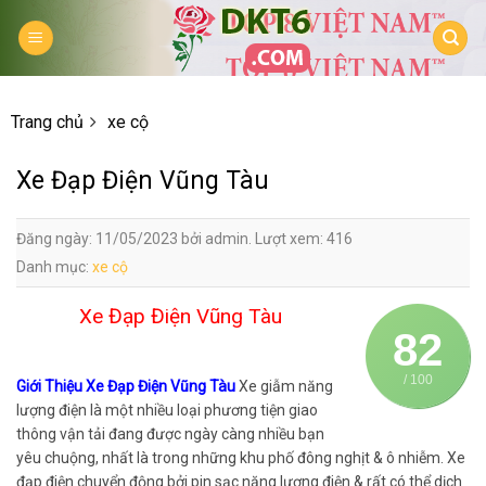
Skip
to
content
Trang chủ
xe cộ
Xe Đạp Điện Vũng Tàu
Đăng ngày: 11/05/2023 bởi admin. Lượt xem: 416
Danh mục:
xe cộ
Xe Đạp Điện Vũng Tàu
82
/ 100
Giới Thiệu Xe Đạp Điện Vũng Tàu
Xe giẫm năng
lượng điện là một nhiều loại phương tiện giao
thông vận tải đang được ngày càng nhiều bạn
yêu chuộng, nhất là trong những khu phố đông nghịt & ô nhiễm. Xe
đạp điện chuyển động bởi pin sạc năng lượng điện & rất có thể dịch