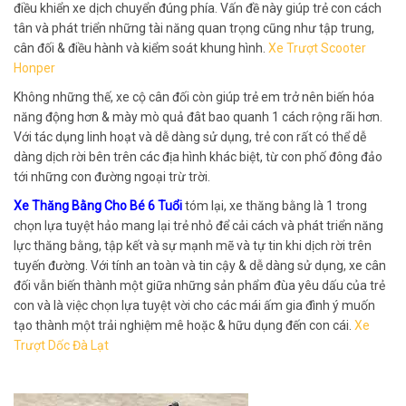
điều khiển xe dịch chuyển đúng phía. Vấn đề này giúp trẻ con cách
tân và phát triển những tài năng quan trọng cũng như tập trung,
cân đối & điều hành và kiểm soát khung hình.
Xe Trượt Scooter
Honper
Không những thế, xe cộ cân đối còn giúp trẻ em trở nên biến hóa
năng động hơn & mày mò quả đât bao quanh 1 cách rộng rãi hơn.
Với tác dụng linh hoạt và dễ dàng sử dụng, trẻ con rất có thể dễ
dàng dịch rời bên trên các địa hình khác biệt, từ con phố đông đảo
tới những con đường ngoại trừ trời.
Xe Thăng Bằng Cho Bé 6 Tuổi
tóm lại, xe thăng bằng là 1 trong
chọn lựa tuyệt hảo mang lại trẻ nhỏ để cải cách và phát triển năng
lực thăng bằng, tập kết và sự mạnh mẽ và tự tin khi dịch rời trên
tuyến đường. Với tính an toàn và tin cậy & dễ dàng sử dụng, xe cân
đối vẫn biến thành một giữa những sản phẩm đùa yêu dấu của trẻ
con và là việc chọn lựa tuyệt vời cho các mái ấm gia đình ý muốn
tạo thành một trải nghiệm mê hoặc & hữu dụng đến con cái.
Xe
Trượt Dốc Đà Lạt