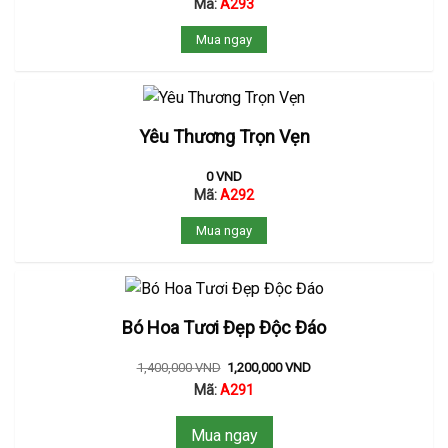
Mã:
A293
Mua ngay
Yêu Thương Trọn Vẹn
0
VND
Mã:
A292
Mua ngay
Bó Hoa Tươi Đẹp Độc Đáo
1,400,000
VND
1,200,000
VND
Mã:
A291
Mua ngay