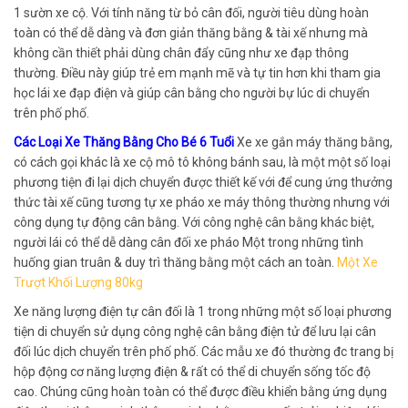
1 sườn xe cộ. Với tính năng từ bỏ cân đối, người tiêu dùng hoàn
toàn có thể dễ dàng và đơn giản thăng bằng & tài xế nhưng mà
không cần thiết phải dùng chân đẩy cũng như xe đạp thông
thường. Điều này giúp trẻ em mạnh mẽ và tự tin hơn khi tham gia
học lái xe đạp điện và giúp cân bằng cho người bự lúc di chuyển
trên phố phố.
Các Loại Xe Thăng Bằng Cho Bé 6 Tuổi
Xe xe gắn máy thăng bằng,
có cách gọi khác là xe cộ mô tô không bánh sau, là một một số loại
phương tiện đi lại dịch chuyển được thiết kế với để cung ứng thưởng
thức tài xế cũng tương tự xe pháo xe máy thông thường nhưng với
công dụng tự động cân bằng. Với công nghệ cân bằng khác biệt,
người lái có thể dễ dàng cân đối xe pháo Một trong những tình
huống gian truân & duy trì thăng bằng một cách an toàn.
Một Xe
Trượt Khối Lượng 80kg
Xe năng lượng điện tự cân đối là 1 trong những một số loại phương
tiện di chuyển sử dụng công nghệ cân bằng điện tử để lưu lại cân
đối lúc dịch chuyển trên phố phố. Các mẫu xe đó thường đc trang bị
hộp động cơ năng lượng điện & rất có thể di chuyển sống tốc độ
cao. Chúng cũng hoàn toàn có thể được điều khiển bằng ứng dụng