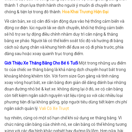
thành 1 chọn lựa thịnh hành cho người ý muốn di chuyển nhanh
chóng & tiện lợi trong đô thành.
Hoa Khai Trương Hiện Đại
Về căn bản, xe cộ cân đối vận động dựa vào hệ thống cảm biến và
động cơ điện. lúc người lái xe dịch chuyển, khối hệ thống cảm biến
sẽ hỗ trợ xe tự động điều chỉnh nhằm duy trì cân nặng & thăng
bằng xe pháo. Người lái có thể kiểm soát tốc độ và hướng đi bằng
cách sử dụng chân và khung hình để đưa xe cộ đi phía trước, phía
đằng sau hoặc xoay quanh trục trọng điểm.
Giới Thiệu Xe Thăng Bằng Cho Bé 6 Tuổi
Một trong những ưu điểm
to của chiếc xe thăng bằng là khả năng dịch chuyển hoạt bát trong
khoảng không khiêm tốn. Với form size Gọn gàng và tính năng
xoay vòng hoạt bát, xe cân bằng đơn giản dễ dàng đánh bại những
đoạn đường nhỏ bé & kẹt xe. không dừng lại ở đó, xe cộ cân bằng
còn tiết kiệm ngân sách nguyên vật liệu rộng so với các nhiều loại
phương tiện đi lại không giống, góp người tiêu dùng tiết kiệm chi phí
ngân sách quản lý.
Vali Có Xe Trượt
tuy nhiên, cũng có một số hạn chế khi sử dụng xe thăng bằng. Vì
chức năng cân bằng của chính nó, xe cân bằng có thể không tương
xứng với các địa hình khắc nghiệt hay đường lồi lõm. Hơn nữa, bài