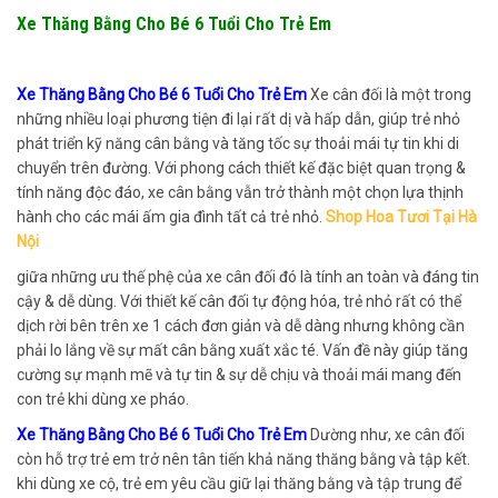
Xe Thăng Bằng Cho Bé 6 Tuổi Cho Trẻ Em
Xe Thăng Bằng Cho Bé 6 Tuổi Cho Trẻ Em
Xe cân đối là một trong
những nhiều loại phương tiện đi lại rất dị và hấp dẫn, giúp trẻ nhỏ
phát triển kỹ năng cân bằng và tăng tốc sự thoải mái tự tin khi di
chuyển trên đường. Với phong cách thiết kế đặc biệt quan trọng &
tính năng độc đáo, xe cân bằng vẫn trở thành một chọn lựa thịnh
hành cho các mái ấm gia đình tất cả trẻ nhỏ.
Shop Hoa Tươi Tại Hà
Nội
giữa những ưu thế phệ của xe cân đối đó là tính an toàn và đáng tin
cậy & dễ dùng. Với thiết kế cân đối tự động hóa, trẻ nhỏ rất có thể
dịch rời bên trên xe 1 cách đơn giản và dễ dàng nhưng không cần
phải lo lắng về sự mất cân bằng xuất xắc té. Vấn đề này giúp tăng
cường sự mạnh mẽ và tự tin & sự dễ chịu và thoải mái mang đến
con trẻ khi dùng xe pháo.
Xe Thăng Bằng Cho Bé 6 Tuổi Cho Trẻ Em
Dường như, xe cân đối
còn hỗ trợ trẻ em trở nên tân tiến khả năng thăng bằng và tập kết.
khi dùng xe cộ, trẻ em yêu cầu giữ lại thăng bằng và tập trung để