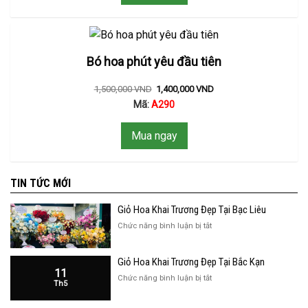
Bó hoa phút yêu đầu tiên
1,500,000
VND
1,400,000
VND
Mã:
A290
Mua ngay
TIN TỨC MỚI
Giỏ Hoa Khai Trương Đẹp Tại Bạc Liêu
ở
Chức năng bình luận bị tắt
Giỏ
Hoa
Giỏ Hoa Khai Trương Đẹp Tại Bắc Kạn
Khai
11
Trương
ở
Chức năng bình luận bị tắt
Th5
Đẹp
Giỏ
Tại
Hoa
Bạc