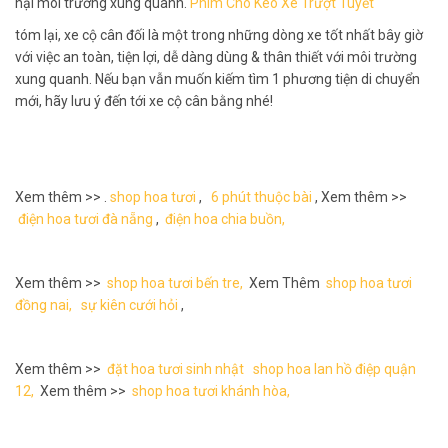
hại môi trường xung quanh.
Phim Chó Kéo Xe Trượt Tuyết
tóm lại, xe cộ cân đối là một trong những dòng xe tốt nhất bây giờ
với việc an toàn, tiện lợi, dễ dàng dùng & thân thiết với môi trường
xung quanh. Nếu bạn vẫn muốn kiếm tìm 1 phương tiện di chuyển
mới, hãy lưu ý đến tới xe cộ cân bằng nhé!
Xem thêm >> .
shop hoa tươi
,
6 phút thuộc bài
, Xem thêm >>
điện hoa tươi đà nẵng
,
điện hoa chia buồn,
Xem thêm >>
shop hoa tươi bến tre,
Xem Thêm
shop hoa tươi
đồng nai,
sự kiên cưới hỏi
,
Xem thêm >>
đặt hoa tươi sinh nhật
shop hoa lan hồ điệp quận
12,
Xem thêm >>
shop hoa tươi khánh hòa,