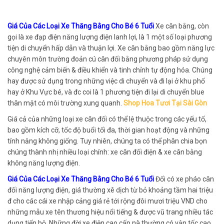
Giá Của Các Loại Xe Thăng Bằng Cho Bé 6 Tuổi
Xe cân bằng, còn
gọi là xe đạp điện năng lượng điện lanh lợi, là 1 một số loại phương
tiện di chuyển hấp dẫn và thuận lợi. Xe cân bằng bao gồm năng lực
chuyên môn trường đoản cú cân đối bằng phương pháp sử dụng
công nghệ cảm biến & điều khiển và tinh chỉnh tự động hóa. Chúng
hay được sử dụng trong những việc di chuyển và đi lại ở khu phố
hay ở Khu Vực bé, và đc coi là 1 phương tiện đi lại di chuyển blue
thân mật có môi trường xung quanh.
Shop Hoa Tươi Tại Sài Gòn
Giá cả của những loại xe cân đối có thể lệ thuộc trong các yếu tố,
bao gồm kích cỡ, tốc độ buổi tối đa, thời gian hoạt động và những
tính năng không giống. Tuy nhiên, chúng ta có thể phân chia bọn
chúng thành nhị nhiều loại chính: xe cân đối điện & xe cân bằng
không năng lượng điện.
Giá Của Các Loại Xe Thăng Bằng Cho Bé 6 Tuổi
Đối có xe pháo cân
đối năng lượng điện, giá thường xê dịch từ bỏ khoảng tầm hai triệu
đ cho các cái xe nhập cảng giá rẻ tới rộng đôi mươi triệu VND cho
những mẫu xe tên thương hiệu nổi tiếng & được vũ trang nhiều tác
dụng tiến bộ. Những đời xe điện cao cấp nà thường có vận tốc cao