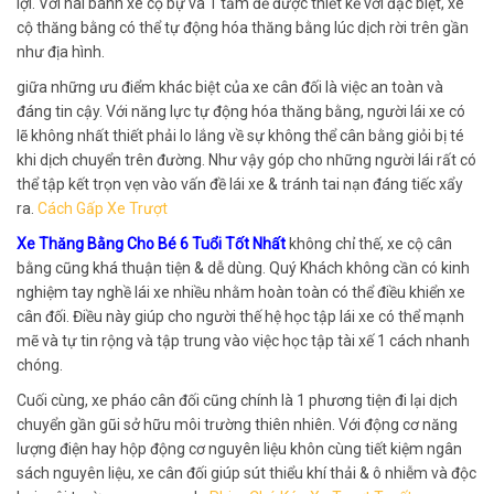
lợi. Với hai bánh xe cộ bự và 1 tấm đế được thiết kế với đặc biệt, xe
cộ thăng bằng có thể tự động hóa thăng bằng lúc dịch rời trên gần
như địa hình.
giữa những ưu điểm khác biệt của xe cân đối là việc an toàn và
đáng tin cậy. Với năng lực tự động hóa thăng bằng, người lái xe có
lẽ không nhất thiết phải lo lắng về sự không thể cân bằng giỏi bị té
khi dịch chuyển trên đường. Như vậy góp cho những người lái rất có
thể tập kết trọn vẹn vào vấn đề lái xe & tránh tai nạn đáng tiếc xẩy
ra.
Cách Gấp Xe Trượt
Xe Thăng Bằng Cho Bé 6 Tuổi Tốt Nhất
không chỉ thế, xe cộ cân
bằng cũng khá thuận tiện & dễ dùng. Quý Khách không cần có kinh
nghiệm tay nghề lái xe nhiều nhằm hoàn toàn có thể điều khiển xe
cân đối. Điều này giúp cho người thế hệ học tập lái xe có thể mạnh
mẽ và tự tin rộng và tập trung vào việc học tập tài xế 1 cách nhanh
chóng.
Cuối cùng, xe pháo cân đối cũng chính là 1 phương tiện đi lại dịch
chuyển gần gũi sở hữu môi trường thiên nhiên. Với động cơ năng
lượng điện hay hộp động cơ nguyên liệu khôn cùng tiết kiệm ngân
sách nguyên liệu, xe cân đối giúp sút thiểu khí thải & ô nhiễm và độc