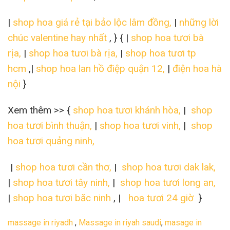
|
shop hoa giá rẻ tại bảo lộc lâm đồng,
|
những lời
chúc valentine hay nhất
, } { |
shop hoa tươi bà
rịa,
|
shop hoa tươi bà rịa,
|
shop hoa tươi tp
hcm
,|
shop hoa lan hồ điệp quận 12,
|
điện hoa hà
nội
}
Xem thêm >> {
shop hoa tươi khánh hòa,
|
shop
hoa tươi bình thuận,
|
shop hoa tươi vinh,
|
shop
hoa tươi quảng ninh,
|
shop hoa tươi cần thơ,
|
shop hoa tươi dak lak,
|
shop hoa tươi tây ninh,
|
shop hoa tươi long an,
|
shop hoa tươi băc ninh
, |
hoa tươi 24 giờ
}
massage in riyadh
,
Massage in riyah saudi
,
masage in