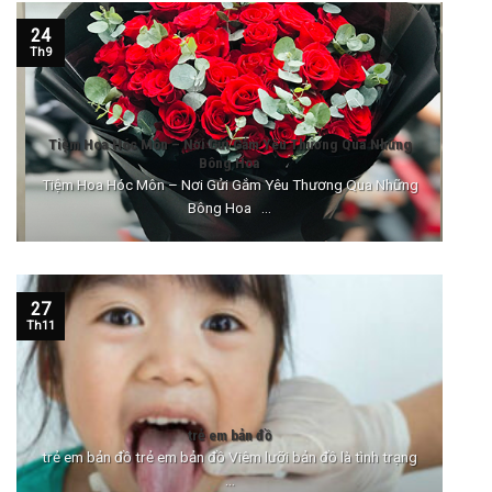
24
Th9
Tiệm Hoa Hóc Môn – Nơi Gửi Gắm Yêu Thương Qua Những
Bông Hoa
Tiệm Hoa Hóc Môn – Nơi Gửi Gắm Yêu Thương Qua Những
Bông Hoa ...
27
Th11
trẻ em bản đồ
trẻ em bản đồ trẻ em bản đồ Viêm lưỡi bản đồ là tình trạng
...