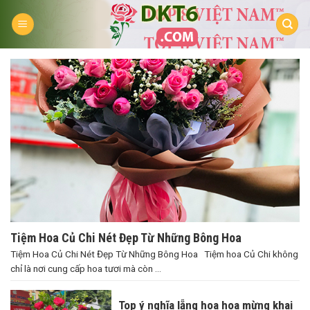
Skip
to
content
Tiệm Hoa Củ Chi Nét Đẹp Từ Những Bông Hoa
Tiệm Hoa Củ Chi Nét Đẹp Từ Những Bông Hoa Tiệm hoa Củ Chi không
chỉ là nơi cung cấp hoa tươi mà còn ...
Top ý nghĩa lẵng hoa hoa mừng khai