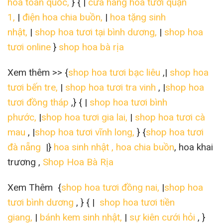
hoa toàn quốc,
} { |
cửa hàng hoa tươi quận
1,
|
điện hoa chia buồn,
|
hoa tặng sinh
nhật,
|
shop hoa tươi tại bình dương,
|
shop hoa
tươi online
}
shop hoa bà rịa
Xem thêm >> {
shop hoa tươi bạc liêu
,|
shop hoa
tươi bến tre,
|
shop hoa tươi tra vinh
, |
shop hoa
tươi đồng tháp
,} { |
shop hoa tươi bình
phước,
|
shop hoa tươi gia lai,
|
shop hoa tươi cà
mau
, |
shop hoa tươi vĩnh long,
} {
shop hoa tươi
đà nẵng
|}
hoa sinh nhật ,
hoa chia buồn
, hoa khai
trương ,
Shop Hoa Bà Rịa
Xem Thêm {
shop hoa tươi đồng nai,
|
shop hoa
tươi bình dương
, } { |
shop hoa tươi tiền
giang,
|
bánh kem sinh nhật,
|
sự kiên cưới hỏi
, }