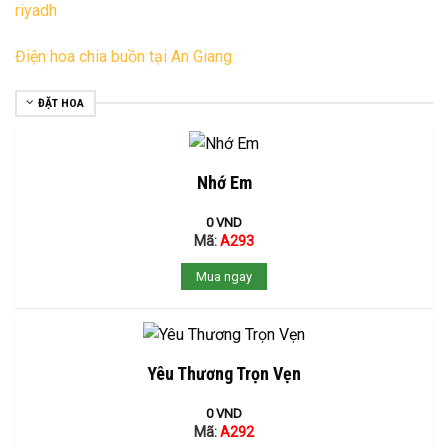
riyadh
Điện hoa chia buồn tại An Giang
ĐẶT HOA
Nhớ Em
0
VND
Mã:
A293
Mua ngay
Yêu Thương Trọn Vẹn
0
VND
Mã:
A292