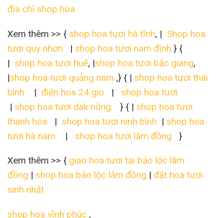
địa chỉ shop hoa
Xem thêm >> {
shop hoa tươi hà tĩnh
, |
Shop hoa
tươi quy nhơn
|
shop hoa tươi nam định
} {
|
shop hoa tươi huế
, |
shop hoa tươi bắc giang
,
|
shop hoa tươi quảng nam
,} { |
shop hoa tươi thái
bình
|
điện hoa 24 gio
|
shop hoa tươi
|
shop hoa tươi dak nông,
} { |
shop hoa tươi
thanh hóa
|
shop hoa tươi ninh bình
|
shop hoa
tươi hà nam
|
shop hoa tươi lâm đồng
}
Xem thêm >> {
giao hoa tươi tại bảo lộc lâm
đồng
|
shop hoa bảo lộc lâm đồng
|
đặt hoa tươi
sinh nhật
shop hoa vĩnh phúc
,