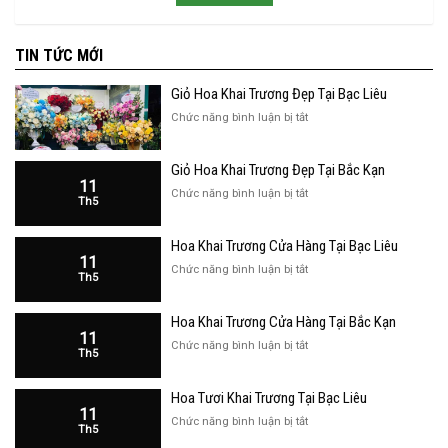
TIN TỨC MỚI
Giỏ Hoa Khai Trương Đẹp Tại Bạc Liêu
ở
Chức năng bình luận bị tắt
Giỏ
Hoa
Giỏ Hoa Khai Trương Đẹp Tại Bắc Kạn
Khai
11
Trương
ở
Chức năng bình luận bị tắt
Th5
Đẹp
Giỏ
Tại
Hoa
Bạc
Hoa Khai Trương Cửa Hàng Tại Bạc Liêu
Khai
Liêu
11
Trương
ở
Chức năng bình luận bị tắt
Th5
Đẹp
Hoa
Tại
Khai
Bắc
Hoa Khai Trương Cửa Hàng Tại Bắc Kạn
Trương
Kạn
11
Cửa
ở
Chức năng bình luận bị tắt
Th5
Hàng
Hoa
Tại
Khai
Bạc
Hoa Tươi Khai Trương Tại Bạc Liêu
Trương
Liêu
11
Cửa
ở
Chức năng bình luận bị tắt
Th5
Hàng
Hoa
Tại