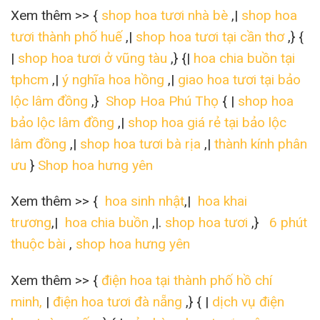
Xem thêm >> {
shop hoa tươi nhà bè
,|
shop hoa
tươi thành phố huế
,|
shop hoa tươi tại cần thơ
,} {
|
shop hoa tươi ở vũng tàu
,} {|
hoa chia buồn tại
tphcm
,|
ý nghĩa hoa hồng
,|
giao hoa tươi tại bảo
lộc lâm đồng
,}
Shop Hoa Phú Thọ
{ |
shop hoa
bảo lộc lâm đồng
,|
shop hoa giá rẻ tại bảo lộc
lâm đồng
,|
shop hoa tươi bà rịa
,|
thành kính phân
ưu
}
Shop hoa hưng yên
Xem thêm >> {
hoa sinh nhật
,|
hoa khai
trương
,|
hoa chia buồn
,|.
shop hoa tươi
,}
6 phút
thuộc bài
,
shop hoa hưng yên
Xem thêm >> {
điện hoa tại thành phố hồ chí
minh,
|
điện hoa tươi đà nẵng
,} { |
dịch vụ điện