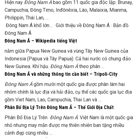
Hiện nay
Đông Nam Á
bao gồm 11 quốc gia độc lập: Brunay,
Campuchia, Đông Timo, Inđônêxia, Lào, Malaixia, Mianma,
Philippin, Thái Lan, …
Đông Nam Á khổ lớn… · ‎Giới thiệu về Đông Nam Á · ‎Bản đồ
Đông Nam Á
Đông Nam Á – Wikipedia tiếng Việt
nằm giữa Papua New Guinea và vùng Tây New Guinea của
Indonesia (Papua và Tây Papua). Cả hai nước có chung đảo
New Guinea. Khí hậu.
Đông Nam Á
theo phân …
Đông Nam Á và những thông tin cần biết – Tripoli-City
Đông Nam Á
gồm mười một quốc gia được phân làm hai
nhóm chính là lục địa và hải đảo, cụ thể các quốc gia lục địa
gồm Viet Nam, Lao, Campuchia, Thai Lan và …
Phân Bố Địa Lý Trên Đông Nam Á – Thế Giới Địa Chất
Phân Bố Địa Lý Trên
Đông Nam Á
. Việt Nam là một quốc gia
nhỏ nhưng may mắn được mẹ thiên nhiên ban tặng nhiều
cảnh đẹp cùng nhiều …