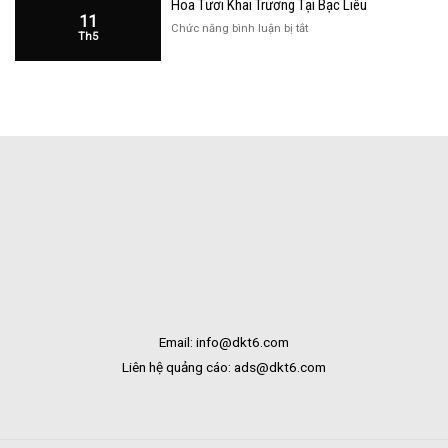
Hoa Tươi Khai Trương Tại Bạc Liêu
Trương
Liêu
11
Cửa
ở
Chức năng bình luận bị tắt
Th5
Hàng
Hoa
Tại
Tươi
Bắc
Khai
Kạn
Trương
Tại
Bạc
Liêu
Email: info@dkt6.com
Liên hệ quảng cáo: ads@dkt6.com