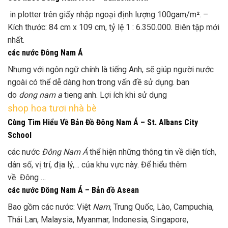
in plotter trên giấy nhập ngoại định lượng 100gam/m². –
Kích thước: 84 cm x 109 cm, tỷ lệ 1 : 6.350.000. Biên tập mới
nhất.
các nước Đông Nam Á
Nhưng với ngôn ngữ chính là tiếng Anh, sẽ giúp người nước
ngoài có thể dễ dàng hơn trong vấn đề sử dụng. ban
do
dong nam a
tieng anh. Lợi ích khi sử dụng
shop hoa tươi nhà bè
Cùng Tìm Hiểu Về Bản Đồ Đông Nam Á – St. Albans City
School
các nước
Đông Nam Á
thể hiện những thông tin về diện tích,
dân số, vị trí, địa lý,… của khu vực này. Để hiểu thêm
về Đông …
các nước Đông Nam Á – Bản đồ Asean
Bao gồm các nước: Việt
Nam
, Trung Quốc, Lào, Campuchia,
Thái Lan, Malaysia, Myanmar, Indonesia, Singapore,