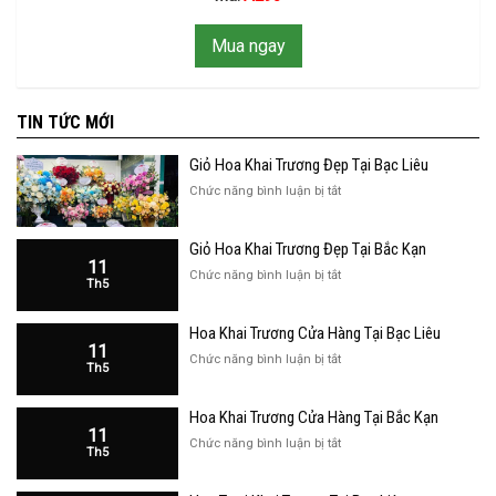
Mua ngay
TIN TỨC MỚI
Giỏ Hoa Khai Trương Đẹp Tại Bạc Liêu
ở
Chức năng bình luận bị tắt
Giỏ
Hoa
Giỏ Hoa Khai Trương Đẹp Tại Bắc Kạn
Khai
11
Trương
ở
Chức năng bình luận bị tắt
Th5
Đẹp
Giỏ
Tại
Hoa
Bạc
Hoa Khai Trương Cửa Hàng Tại Bạc Liêu
Khai
Liêu
11
Trương
ở
Chức năng bình luận bị tắt
Th5
Đẹp
Hoa
Tại
Khai
Bắc
Hoa Khai Trương Cửa Hàng Tại Bắc Kạn
Trương
Kạn
11
Cửa
ở
Chức năng bình luận bị tắt
Th5
Hàng
Hoa
Tại
Khai
Bạc