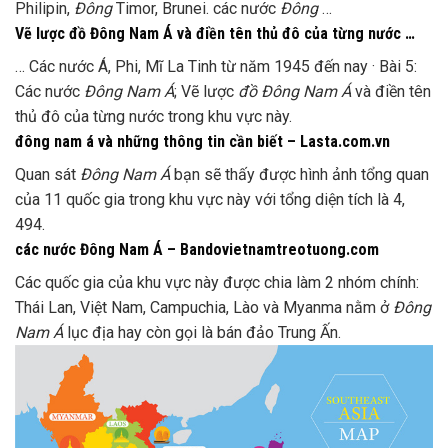
Philipin,
Đông
Timor, Brunei. các nước
Đông
…
Vẽ lược đồ Đông Nam Á và điền tên thủ đô của từng nước …
… Các nước Á, Phi, Mĩ La Tinh từ năm 1945 đến nay · Bài 5:
Các nước
Đông Nam Á
; Vẽ lược
đồ Đông Nam Á
và điền tên
thủ đô của từng nước trong khu vực này.
đông nam á và những thông tin cần biết – Lasta.com.vn
Quan sát
Đông Nam Á
bạn sẽ thấy được hình ảnh tổng quan
của 11 quốc gia trong khu vực này với tổng diện tích là 4,
494.
các nước Đông Nam Á – Bandovietnamtreotuong.com
Các quốc gia của khu vực này được chia làm 2 nhóm chính:
Thái Lan, Việt Nam, Campuchia, Lào và Myanma nằm ở
Đông
Nam Á
lục địa hay còn gọi là bán đảo Trung Ấn.