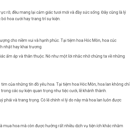
rực rỡ, đều mang lại cảm giác tươi mới và đầy sức sống. Đây cũng là lý
bó hoa cưới hay trang trí sự kiện.
 tượng cho niềm vui và hạnh phúc. Tại tiệm hoa Hóc Môn, hoa cúc
h nhật hay khai trương.
giác ấm áp và thân thuộc. Nó như một lời nhắc nhở chúng ta về những
rái tim của những tín đồ yêu hoa. Tại tiệm hoa Hóc Môn, hoa lan không chỉ
trong các sự kiện quan trọng như tiệc cưới, lễ khánh thành.
 phái và trang trọng. Có lẽ chính vì lý do này mà hoa lan luôn được
là mua hoa mà còn được hưởng rất nhiều dịch vụ tiện ích khác nhằm