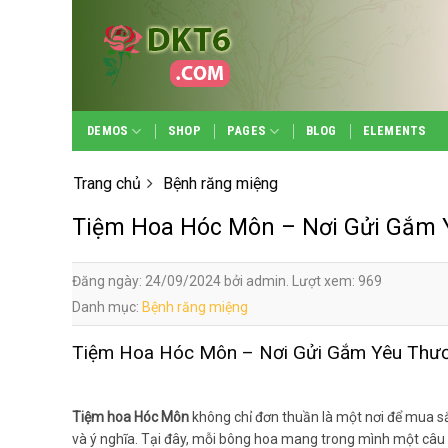
Skip
to
content
DEMOS
SHOP
PAGES
BLOG
ELEMENTS
Trang chủ
Bệnh răng miệng
Tiệm Hoa Hóc Môn – Nơi Gửi Gắm
Đăng ngày: 24/09/2024 bởi admin. Lượt xem: 969
Danh mục:
Bệnh răng miệng
Tiệm Hoa Hóc Môn – Nơi Gửi Gắm Yêu Thư
Tiệm hoa Hóc Môn
không chỉ đơn thuần là một nơi để mua 
và ý nghĩa. Tại đây, mỗi bông hoa mang trong mình một câu 