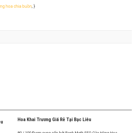
ãng hoa chia buồn
, }
Hoa Khai Trương Giá Rẻ Tại Bạc Liêu
êu
80 / 100 Được cung cấp bởi Rank Math SEO Cửa Hàng Hoa ...