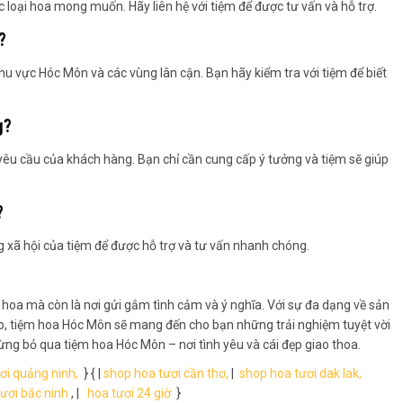
loại hoa mong muốn. Hãy liên hệ với tiệm để được tư vấn và hỗ trợ.
?
u vực Hóc Môn và các vùng lân cận. Bạn hãy kiểm tra với tiệm để biết
g?
yêu cầu của khách hàng. Bạn chỉ cần cung cấp ý tưởng và tiệm sẽ giúp
?
g xã hội của tiệm để được hỗ trợ và tư vấn nhanh chóng.
oa mà còn là nơi gửi gắm tình cảm và ý nghĩa. Với sự đa dạng về sản
p, tiệm hoa Hóc Môn sẽ mang đến cho bạn những trải nghiệm tuyệt vời
ừng bỏ qua tiệm hoa Hóc Môn – nơi tình yêu và cái đẹp giao thoa.
ơi quảng ninh,
} { |
shop hoa tươi cần thơ,
|
shop hoa tươi dak lak,
ươi băc ninh
, |
hoa tươi 24 giờ
}