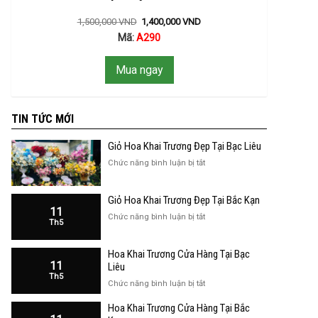
1,500,000
VND
1,400,000
VND
Mã:
A290
Mua ngay
TIN TỨC MỚI
Giỏ Hoa Khai Trương Đẹp Tại Bạc Liêu
ở
Chức năng bình luận bị tắt
Giỏ
Hoa
Giỏ Hoa Khai Trương Đẹp Tại Bắc Kạn
Khai
11
Trương
ở
Chức năng bình luận bị tắt
Th5
Đẹp
Giỏ
Tại
Hoa
Bạc
Hoa Khai Trương Cửa Hàng Tại Bạc
Khai
Liêu
11
Trương
Liêu
Th5
Đẹp
ở
Chức năng bình luận bị tắt
Tại
Hoa
Bắc
Hoa Khai Trương Cửa Hàng Tại Bắc
Khai
Kạn