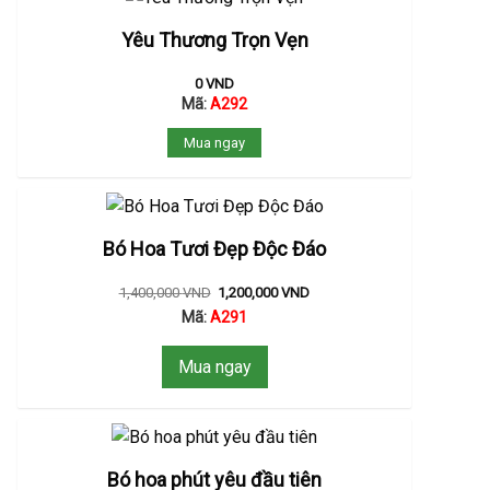
Yêu Thương Trọn Vẹn
0
VND
Mã:
A292
Mua ngay
Bó Hoa Tươi Đẹp Độc Đáo
1,400,000
VND
1,200,000
VND
Mã:
A291
Mua ngay
Bó hoa phút yêu đầu tiên