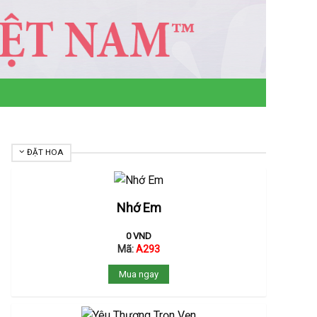
ĐẶT HOA
Nhớ Em
0
VND
Mã:
A293
Mua ngay