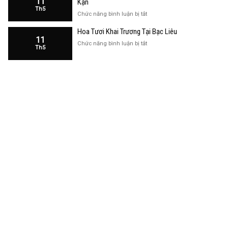
11
Kạn
Trương
Th5
Cửa
ở
Chức năng bình luận bị tắt
Hàng
Hoa
Tại
Hoa Tươi Khai Trương Tại Bạc Liêu
Khai
Bạc
11
Trương
ở
Chức năng bình luận bị tắt
Liêu
Th5
Cửa
Hoa
Hàng
Tươi
Tại
Khai
Bắc
Trương
Kạn
Tại
Bạc
Liêu