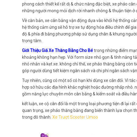
phong cách thiết kế rất dị & chức năng đặc biệt, xe pháo cân
những người mong mỏi dịch rời nhanh chóng & thuận tiện ở đ
Về căn bản, xe cân bằng vận động dựa vào khối hệ thống cảm
hệ thống cảm ứng sẽ hỗ trợ xe tự động hóa điều chỉnh để gia
độ & phía đi bằng phương pháp sử dụng chân & khung người 
trọng tâm.
Giới Thiệu Giá Xe Thăng Bằng Cho Bé
trong những điểm mạnh 
khoảng không hạn hẹp. Với form size nhỏ gọn & tính năng t
nhỏ nhắn và kẹt xe. không chỉ thế, xe pháo thăng bằng còn ti
góp người dùng tiết kiệm ngân sách và chi phí ngân sách vậ
Tuy nhiên, cũng có một số có hạn khi dùng xe cân đối. Vì tá
hợp sở hữu các địa hình khắc nghiệt hoặc đường nhấp nhô. ng
gồm năng lực chuyên môn cân bằng & kiểm soát và điều hành
kết luận, xe cộ cân đối là một trong loại phương tiện đi lại r
quan trọng, xe pháo thăng bằng đang biến thành lựa chọn t
trong đô thành.
Xe Trượt Scooter Umoo