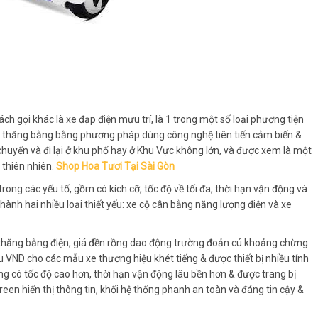
ách gọi khác là xe đạp điện mưu trí, là 1 trong một số loại phương tiện
từ thăng bằng bằng phương pháp dùng công nghệ tiên tiến cảm biến &
chuyển và đi lại ở khu phố hay ở Khu Vực không lớn, và được xem là một
 thiên nhiên.
Shop Hoa Tươi Tại Sài Gòn
rong các yếu tố, gồm có kích cỡ, tốc độ về tối đa, thời hạn vận động và
ành hai nhiều loại thiết yếu: xe cộ cân bằng năng lượng điện và xe
 thăng bằng điện, giá đền rồng dao động trường đoản cú khoảng chừng
ệu VND cho các mẫu xe thương hiệu khét tiếng & được thiết bị nhiều tính
g có tốc độ cao hơn, thời hạn vận động lâu bền hơn & được trang bị
reen hiển thị thông tin, khối hệ thống phanh an toàn và đáng tin cậy &