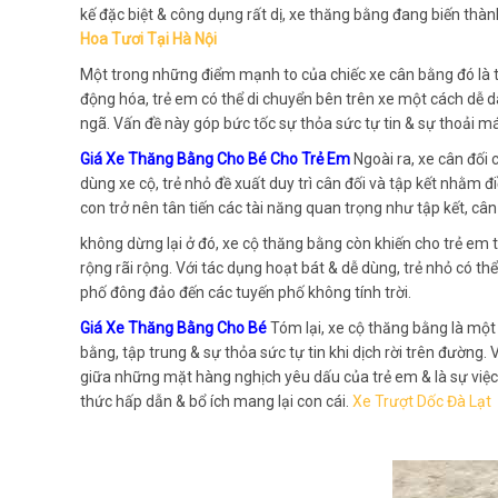
kế đặc biệt & công dụng rất dị, xe thăng bằng đang biến th
Hoa Tươi Tại Hà Nội
Một trong những điểm mạnh to của chiếc xe cân bằng đó là tí
động hóa, trẻ em có thể di chuyển bên trên xe một cách dễ 
ngã. Vấn đề này góp bức tốc sự thỏa sức tự tin & sự thoải má
Giá Xe Thăng Bằng Cho Bé Cho Trẻ Em
Ngoài ra, xe cân đối 
dùng xe cộ, trẻ nhỏ đề xuất duy trì cân đối và tập kết nhằm đ
con trở nên tân tiến các tài năng quan trọng như tập kết, câ
không dừng lại ở đó, xe cộ thăng bằng còn khiến cho trẻ em 
rộng rãi rộng. Với tác dụng hoạt bát & dễ dùng, trẻ nhỏ có 
phố đông đảo đến các tuyến phố không tính trời.
Giá Xe Thăng Bằng Cho Bé
Tóm lại, xe cộ thăng bằng là một 
bằng, tập trung & sự thỏa sức tự tin khi dịch rời trên đường.
giữa những mặt hàng nghịch yêu dấu của trẻ em & là sự việc
thức hấp dẫn & bổ ích mang lại con cái.
Xe Trượt Dốc Đà Lạt