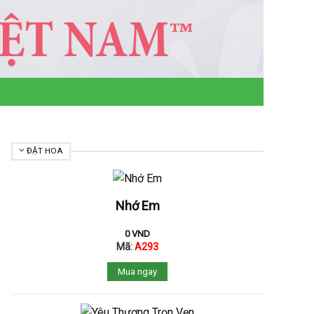
ĐẶT HOA
Nhớ Em
0
VND
Mã:
A293
Mua ngay