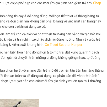
ành 1 lựa chọn phổ cập cho các mái ấm gia đình bao gồm trẻ em.
Shop
nh đáng tin cậy & dễ dàng dùng. Với họa tiết thiết kế thăng bằng tự
dàng và đơn giản mà không cần phải lo lắng về việc mất cân bằng hay
i cho con trẻ khi sử dụng xe cộ.
còn làm trẻ con cải tiến và phát triển tài năng cân bằng và tập kết. khi
iều khiển và tinh chỉnh xe pháo dịch rời đúng hướng. Như vậy giúp trẻ
n bằng & kiểm soát khung hình.
Xe Trượt Scooter Honper
trở nên biến hóa năng động hơn & tò mò trái đất xung quanh 1 cách
thể đơn giản di chuyển trên những di động không giống nhau, tự đường
lựa chọn tuyệt vời mang đến trẻ nhỏ để trở nên tân tiến tài năng thăng
 Với tính an toàn và dễ dàng sử dụng, xe pháo cân đối vẫn trở thành 1
 chọn lựa tuyệt hảo cho các mái ấm gia đình ý muốn tạo ra 1 thưởng