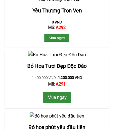
Yêu Thương Trọn Vẹn
0
VND
Mã:
A292
Mua ngay
Bó Hoa Tươi Đẹp Độc Đáo
1,400,000
VND
1,200,000
VND
Mã:
A291
Mua ngay
Bó hoa phút yêu đầu tiên