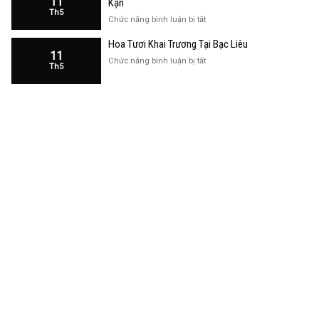
11
Kạn
Trương
Th5
Cửa
ở
Chức năng bình luận bị tắt
Hàng
Hoa
Tại
Hoa Tươi Khai Trương Tại Bạc Liêu
Khai
Bạc
11
Trương
ở
Chức năng bình luận bị tắt
Liêu
Th5
Cửa
Hoa
Hàng
Tươi
Tại
Khai
Bắc
Trương
Kạn
Tại
Bạc
Liêu