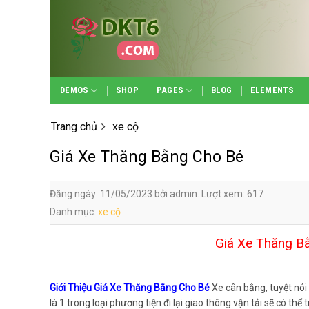
Skip
to
content
DEMOS
SHOP
PAGES
BLOG
ELEMENTS
Trang chủ
xe cộ
Giá Xe Thăng Bằng Cho Bé
Đăng ngày: 11/05/2023 bởi admin. Lượt xem: 617
Danh mục:
xe cộ
Giá Xe Thăng B
Giới Thiệu Giá Xe Thăng Bằng Cho Bé
Xe cân bằng, tuyệt nói
là 1 trong loại phương tiện đi lại giao thông vận tải sẽ có th