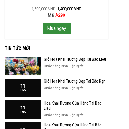
1,500,000
VND
1,400,000
VND
Mã:
A290
Mua ngay
TIN TỨC MỚI
Giỏ Hoa Khai Trương Đẹp Tại Bạc Liêu
ở
Chức năng bình luận bị tắt
Giỏ
Hoa
Giỏ Hoa Khai Trương Đẹp Tại Bắc Kạn
Khai
11
Trương
ở
Chức năng bình luận bị tắt
Th5
Đẹp
Giỏ
Tại
Hoa
Bạc
Hoa Khai Trương Cửa Hàng Tại Bạc
Khai
Liêu
11
Trương
Liêu
Th5
Đẹp
ở
Chức năng bình luận bị tắt
Tại
Hoa
Bắc
Hoa Khai Trương Cửa Hàng Tại Bắc
Khai
Kạn