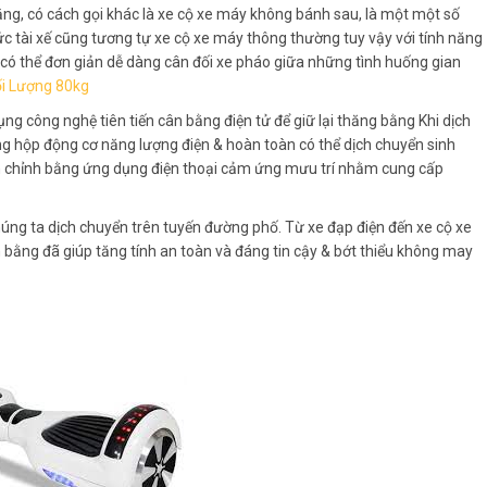
ng, có cách gọi khác là xe cộ xe máy không bánh sau, là một một số
ức tài xế cũng tương tự xe cộ xe máy thông thường tuy vậy với tính năng
i có thể đơn giản dễ dàng cân đối xe pháo giữa những tình huống gian
ối Lượng 80kg
ụng công nghệ tiên tiến cân bằng điện tử để giữ lại thăng bằng Khi dịch
ng hộp động cơ năng lượng điện & hoàn toàn có thể dịch chuyển sinh
inh chỉnh bằng ứng dụng điện thoại cảm ứng mưu trí nhằm cung cấp
chúng ta dịch chuyển trên tuyến đường phố. Từ xe đạp điện đến xe cộ xe
 bằng đã giúp tăng tính an toàn và đáng tin cậy & bớt thiểu không may