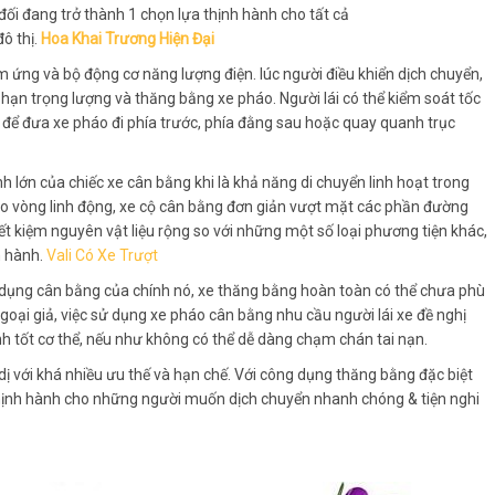
 đối đang trở thành 1 chọn lựa thịnh hành cho tất cả
ô thị.
Hoa Khai Trương Hiện Đại
 ứng và bộ động cơ năng lượng điện. lúc người điều khiển dịch chuyển,
 hạn trọng lượng và thăng bằng xe pháo. Người lái có thể kiểm soát tốc
để đưa xe pháo đi phía trước, phía đằng sau hoặc quay quanh trục
lớn của chiếc xe cân bằng khi là khả năng di chuyển linh hoạt trong
ảo vòng linh động, xe cộ cân bằng đơn giản vượt mặt các phần đường
ết kiệm nguyên vật liệu rộng so với những một số loại phương tiện khác,
n hành.
Vali Có Xe Trượt
c dụng cân bằng của chính nó, xe thăng bằng hoàn toàn có thể chưa phù
oại giả, việc sử dụng xe pháo cân bằng nhu cầu người lái xe đề nghị
 tốt cơ thể, nếu như không có thể dễ dàng chạm chán tai nạn.
ất dị với khá nhiều ưu thế và hạn chế. Với công dụng thăng bằng đặc biệt
hịnh hành cho những người muốn dịch chuyển nhanh chóng & tiện nghi