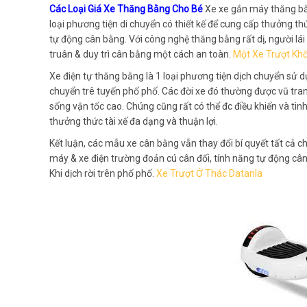
Các Loại Giá Xe Thăng Bằng Cho Bé
Xe xe gắn máy thăng bằ
loại phương tiện di chuyển có thiết kế để cung cấp thưởng th
tự động cân bằng. Với công nghệ thăng bằng rất dị, người lá
truân & duy trì cân bằng một cách an toàn.
Một Xe Trượt Kh
Xe điện tự thăng bằng là 1 loại phương tiện dịch chuyển sử d
chuyển trê tuyến phố phố. Các đời xe đó thường được vũ tra
sống vận tốc cao. Chúng cũng rất có thể đc điều khiển và t
thưởng thức tài xế đa dạng và thuận lợi.
Kết luận, các mẫu xe cân bằng vẫn thay đổi bí quyết tất cả 
máy & xe điện trường đoản cú cân đối, tính năng tự động cân
Khi dịch rời trên phố phố.
Xe Trượt Ở Thác Datanla