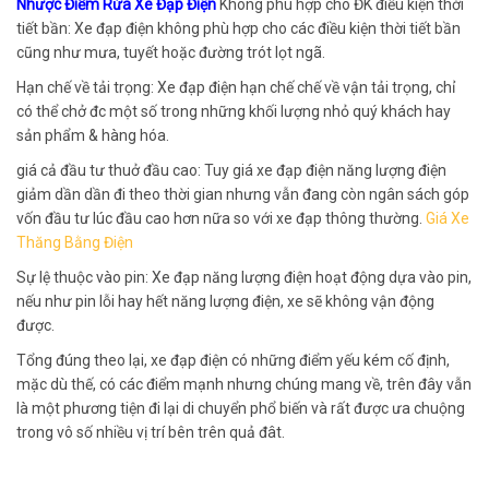
Nhược Điểm Rửa Xe Đạp Điện
Không phù hợp cho ĐK điều kiện thời
tiết bần: Xe đạp điện không phù hợp cho các điều kiện thời tiết bần
cũng như mưa, tuyết hoặc đường trót lọt ngã.
Hạn chế về tải trọng: Xe đạp điện hạn chế chế về vận tải trọng, chỉ
có thể chở đc một số trong những khối lượng nhỏ quý khách hay
sản phẩm & hàng hóa.
giá cả đầu tư thuở đầu cao: Tuy giá xe đạp điện năng lượng điện
giảm dần dần đi theo thời gian nhưng vẫn đang còn ngân sách góp
vốn đầu tư lúc đầu cao hơn nữa so với xe đạp thông thường.
Giá Xe
Thăng Bằng Điện
Sự lệ thuộc vào pin: Xe đạp năng lượng điện hoạt động dựa vào pin,
nếu như pin lỗi hay hết năng lượng điện, xe sẽ không vận động
được.
Tổng đúng theo lại, xe đạp điện có những điểm yếu kém cố định,
mặc dù thế, có các điểm mạnh nhưng chúng mang về, trên đây vẫn
là một phương tiện đi lại di chuyển phổ biến và rất được ưa chuộng
trong vô số nhiều vị trí bên trên quả đât.