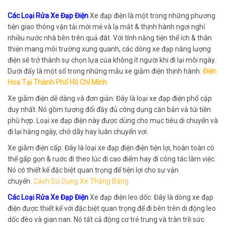
Các Loại Rửa Xe Đạp Điện
Xe đạp điện là một trong những phương
tiện giao thông vận tải mới mẻ và lạ mắt & thịnh hành ngơi nghỉ
nhiều nước nhà bên trên quả đât. Với tính năng tiện thể ích & thân
thiện mang môi trường xung quanh, các dòng xe đạp năng lượng
điện sẽ trở thành sự chọn lựa của không ít người khi đi lại mỗi ngày.
Dưới đấy là một số trong những mẫu xe giẫm điện thịnh hành:
Điện
Hoa Tại Thành Phố Hồ Chí Minh
Xe giẫm điện dễ dàng và đơn giản: Đây là loại xe đạp điện phổ cập
duy nhất. Nó gồm tương đối đầy đủ công dụng căn bản và túi tiền
phù hợp. Loại xe đạp điện này được dùng cho mục tiêu di chuyển và
đi lại hằng ngày, chở dãy hay luân chuyển vơi.
Xe giẫm điện cấp: Đây là loại xe đạp điện điện tiện lợi, hoàn toàn có
thể gấp gọn & rước đi theo lúc đi cao điểm hay đi công tác làm việc.
Nó có thiết kế đặc biệt quan trọng để tiện lợi cho sự vận
chuyển.
Cách Sử Dụng Xe Thăng Bằng
Các Loại Rửa Xe Đạp Điện
Xe đạp điện leo dốc: Đây là dòng xe đạp
điện được thiết kế với đặc biệt quan trọng để đi bên trên di động leo
dốc đèo và gian nan. Nó tất cả động cơ trẻ trung và tràn trề sức