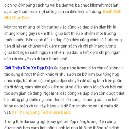
dịch rời ở khoảng cách tự vài ba đến vài ba chục kilômét một lần
sạc, tùy thuộc vào một số loại pin và điều kiện sử dụng.
Bánh Sinh
Nhật Cực Đẹp
Một trong những lợi ích của sự việc dùng xe đạp điện điện khi là
chúng không gây ra khí thải, giúp bớt thiểu ô nhiễm môi trường
thiên nhiên. Bên cạnh đó, xe đạp điện điện cũng chính là 1 phương
tiện đi lại vận chuyển tiết kiệm ngân sách và chi phí năng lượng,
giúp bớt ngân sách nguyên nhiên liệu dầu & tiết kiệm chi phí ngân
sách di chuyển và đi lại ở thành phố.
Giới Thiệu Rửa Xe Đạp Điện
Xe đạp năng lượng điện còn có không ít
tác dụng & một thể ích khác ví như sườn xe bởi kim loại tổng hợp
nhôm dịu, bánh xe cộ phệ giúp dịch chuyển dễ dàng bên trên phần
đa di động, cảm biến giúp kiểm soát và điều hành tốc độ và bớt vận
tốc đơn giản dễ dàng. Ngoài ra, các dòng xe đạp điện còn được thiết
bị những phụ khiếu nại như đèn chiếu sáng, chuông báo cho biết,
khóa an toàn và tin cậy, bảng giá đỡ Smartphone và túi chứa đồ
vật.
Xe Thăng Bằng Tacke Bike Basic
Trong thời đại công nghệ bây giờ, xe đạp năng lượng điện cũng
được phối hợp cụm tính năng lanh lợi như khối hệ thống xác định