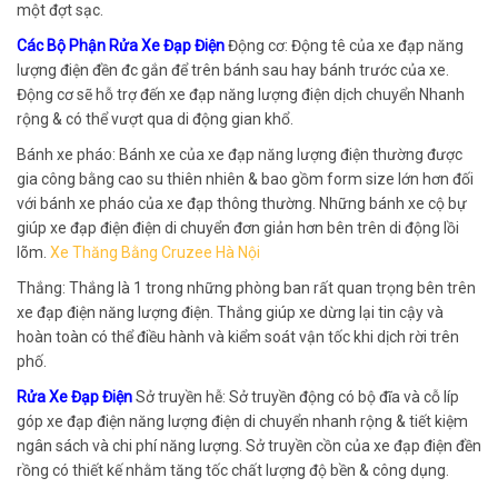
một đợt sạc.
Các Bộ Phận Rửa Xe Đạp Điện
Động cơ: Động tê của xe đạp năng
lượng điện đền đc gắn để trên bánh sau hay bánh trước của xe.
Động cơ sẽ hỗ trợ đến xe đạp năng lượng điện dịch chuyển Nhanh
rộng & có thể vượt qua di động gian khổ.
Bánh xe pháo: Bánh xe của xe đạp năng lượng điện thường được
gia công bằng cao su thiên nhiên & bao gồm form size lớn hơn đối
với bánh xe pháo của xe đạp thông thường. Những bánh xe cộ bự
giúp xe đạp điện điện di chuyển đơn giản hơn bên trên di động lồi
lõm.
Xe Thăng Bằng Cruzee Hà Nội
Thắng: Thắng là 1 trong những phòng ban rất quan trọng bên trên
xe đạp điện năng lượng điện. Thắng giúp xe dừng lại tin cậy và
hoàn toàn có thể điều hành và kiểm soát vận tốc khi dịch rời trên
phố.
Rửa Xe Đạp Điện
Sở truyền hễ: Sở truyền động có bộ đĩa và cỗ líp
góp xe đạp điện năng lượng điện di chuyển nhanh rộng & tiết kiệm
ngân sách và chi phí năng lượng. Sở truyền cồn của xe đạp điện đền
rồng có thiết kế nhằm tăng tốc chất lượng độ bền & công dụng.