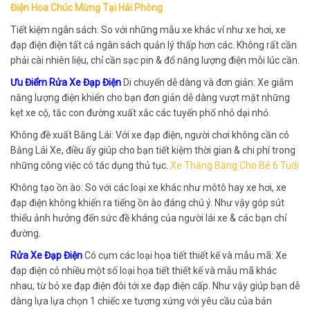
Điện Hoa Chúc Mừng Tại Hải Phòng
Tiết kiệm ngân sách: So với những mẫu xe khác ví như xe hơi, xe
đạp điện điện tất cả ngân sách quản lý thấp hơn các. Không rất cần
phải cài nhiên liệu, chỉ cần sạc pin & đổ năng lượng điện mỗi lúc cần.
Ưu Điểm Rửa Xe Đạp Điện
Di chuyển dễ dàng và đơn giản: Xe giẫm
năng lượng điện khiến cho bạn đơn giản dễ dàng vượt mặt những
kẹt xe cộ, tắc con đường xuất xắc các tuyến phố nhỏ dại nhỏ.
Không đề xuất Bằng Lái: Với xe đạp điện, người chơi không cần có
Bằng Lái Xe, điều ấy giúp cho bạn tiết kiệm thời gian & chi phí trong
những công việc có tác dụng thủ tục.
Xe Thăng Bằng Cho Bé 6 Tuổi
Không tạo ồn ào: So với các loại xe khác như môtô hay xe hơi, xe
đạp điện không khiến ra tiếng ồn ào đáng chú ý. Như vậy góp sút
thiểu ảnh hưởng đến sức đề kháng của người lái xe & các bạn chỉ
đường.
Rửa Xe Đạp Điện
Có cụm các loại họa tiết thiết kế và mẫu mã: Xe
đạp điện có nhiều một số loại họa tiết thiết kế và mẫu mã khác
nhau, từ bỏ xe đạp điện đôi tới xe đạp điện cấp. Như vậy giúp bạn dễ
dàng lựa lựa chọn 1 chiếc xe tương xứng với yêu cầu của bản