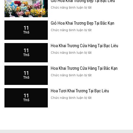
Giỏ Hoa Khai Trương Đẹp Tại Bạc Liêu
ở
Chức năng bình luận bị tắt
Giỏ
Hoa
Giỏ Hoa Khai Trương Đẹp Tại Bắc Kạn
Khai
11
Trương
ở
Chức năng bình luận bị tắt
Th5
Đẹp
Giỏ
Tại
Hoa
Bạc
Hoa Khai Trương Cửa Hàng Tại Bạc Liêu
Khai
Liêu
11
Trương
ở
Chức năng bình luận bị tắt
Th5
Đẹp
Hoa
Tại
Khai
Bắc
Hoa Khai Trương Cửa Hàng Tại Bắc Kạn
Trương
Kạn
11
Cửa
ở
Chức năng bình luận bị tắt
Th5
Hàng
Hoa
Tại
Khai
Bạc
Hoa Tươi Khai Trương Tại Bạc Liêu
Trương
Liêu
11
Cửa
ở
Chức năng bình luận bị tắt
Th5
Hàng
Hoa
Tại
Tươi
Bắc
Khai
Kạn
Trương
Tại
Bạc
Liêu