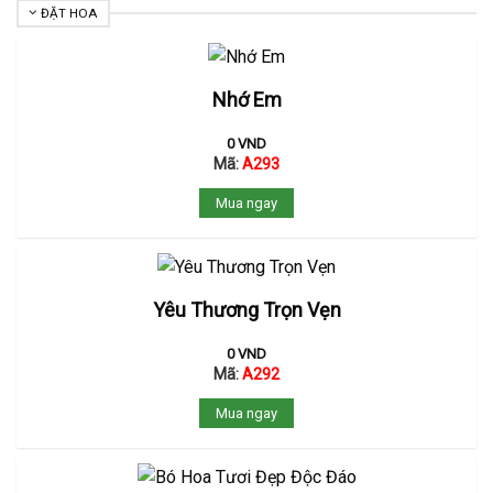
ĐẶT HOA
Nhớ Em
0
VND
Mã:
A293
Mua ngay
Yêu Thương Trọn Vẹn
0
VND
Mã:
A292
Mua ngay