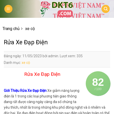
Skip
to
content
Trang chủ
xe cộ
Rửa Xe Đạp Điện
Đăng ngày: 11/05/2023 bởi admin. Lượt xem: 335
Danh mục:
xe cộ
Rửa Xe Đạp Điện
82
/ 100
Giới Thiệu Rửa Xe Đạp Điện
Xe giẫm năng lượng
điện là 1 trong các loại phương tiện giao thông
đang rất được càng ngày càng đa số chúng ta
yêu thích, nhất là trong những khu phố đông nghịt và ô nhiễm và
độc hại. Xe đạp điện hoạt động bởi pin sạc điện và hoàn toàn có thể