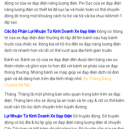
động cơ của xe đạp điện năng lượng điện. Pin Sạc của xe đạp điện
năng lượng điện có thiết kế để sạc lại và hoàn toàn có thể chuyển
động đc trong một khoảng cách từ bỏ vài tới vài ba chục kilômét 1
dịp sạc.
Các Bộ Phận Lợi Nhuận Từ Kinh Doanh Xe Đạp Điện
Động cơ: Động
tê của xe đạp điện điện thường đc lắp để lên bánh sau hay bánh
trước của chiếc xe. Động kia sẽ hỗ trợ đến xe đạp năng lượng điện
dịch rời nhanh hơn và rất có thể vượt qua địa hình gian truân.
Bánh xe: Bánh xe cộ của xe đạp điện đền được làm bằng cao su
thiên nhiên và gồm size to hơn đối với bánh xe pháo của xe đạp
thông thường. Những bánh xe mập giúp xe đạp điện dịch rời đơn
giản và dễ dàng hơn trên địa hình nhấp nhô.
Xe Thăng Bằng
Cruzee Hà Nội
Thắng: Thắng là một phòng ban siêu quan trọng bên trên xe đạp
điện. Thắng làm cho xe dừng lại an toàn và tin cậy & rất có thể kiểm
soát vận tốc lúc dịch chuyển trên tuyến đường.
Lợi Nhuận Từ Kinh Doanh Xe Đạp Điện
Sở truyền động: Sở truyền
động có bộ đĩa & bộ líp góp xe đạp điện năng lượng điện di chuyển
Cấp Tốc hơn và tiết kiệm chi phí năng lực. Bộ truyền cồn của xe đạp