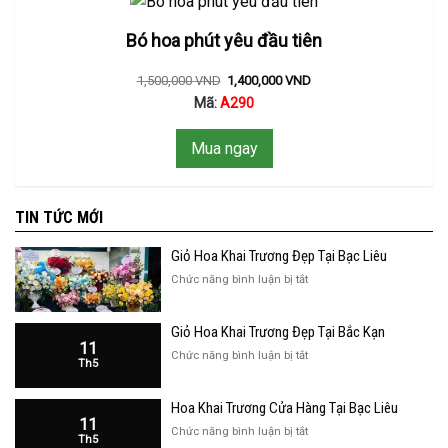
Bó hoa phút yêu đầu tiên
1,500,000
VND
1,400,000
VND
Mã:
A290
Mua ngay
TIN TỨC MỚI
Giỏ Hoa Khai Trương Đẹp Tại Bạc Liêu
ở
Chức năng bình luận bị tắt
Giỏ
Hoa
Giỏ Hoa Khai Trương Đẹp Tại Bắc Kạn
Khai
11
Trương
ở
Chức năng bình luận bị tắt
Th5
Đẹp
Giỏ
Tại
Hoa
Bạc
Hoa Khai Trương Cửa Hàng Tại Bạc Liêu
Khai
Liêu
11
Trương
ở
Chức năng bình luận bị tắt
Th5
Đẹp
Hoa