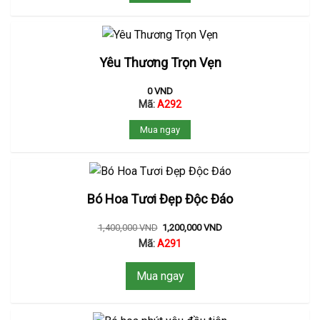
Yêu Thương Trọn Vẹn
0
VND
Mã:
A292
Mua ngay
Bó Hoa Tươi Đẹp Độc Đáo
1,400,000
VND
1,200,000
VND
Mã:
A291
Mua ngay