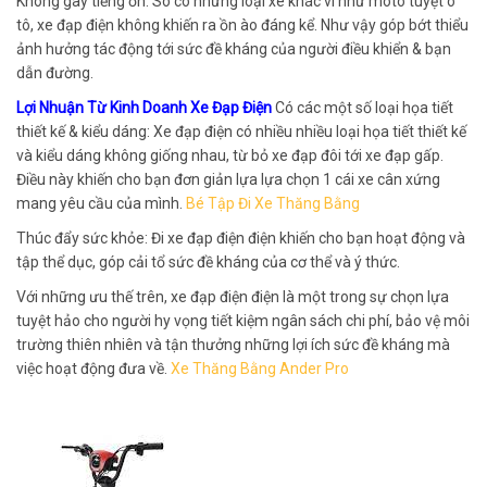
Không gây tiếng ồn: So có những loại xe khác ví như môtô tuyệt ô
tô, xe đạp điện không khiến ra ồn ào đáng kể. Như vậy góp bớt thiểu
ảnh hưởng tác động tới sức đề kháng của người điều khiển & bạn
dẫn đường.
Lợi Nhuận Từ Kinh Doanh Xe Đạp Điện
Có các một số loại họa tiết
thiết kế & kiểu dáng: Xe đạp điện có nhiều nhiều loại họa tiết thiết kế
và kiểu dáng không giống nhau, từ bỏ xe đạp đôi tới xe đạp gấp.
Điều này khiến cho bạn đơn giản lựa lựa chọn 1 cái xe cân xứng
mang yêu cầu của mình.
Bé Tập Đi Xe Thăng Bằng
Thúc đẩy sức khỏe: Đi xe đạp điện điện khiến cho bạn hoạt động và
tập thể dục, góp cải tổ sức đề kháng của cơ thể và ý thức.
Với những ưu thế trên, xe đạp điện điện là một trong sự chọn lựa
tuyệt hảo cho người hy vọng tiết kiệm ngân sách chi phí, bảo vệ môi
trường thiên nhiên và tận thưởng những lợi ích sức đề kháng mà
việc hoạt động đưa về.
Xe Thăng Bằng Ander Pro