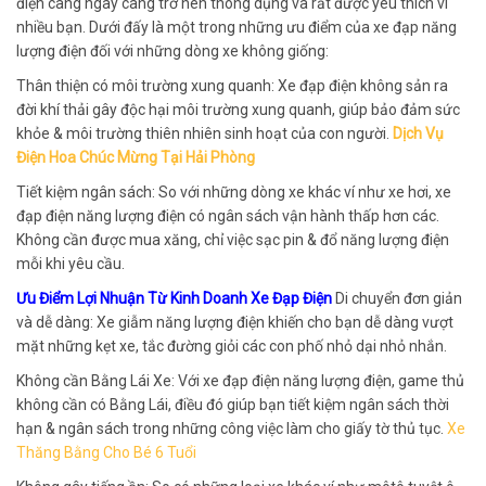
điện càng ngày càng trở nên thông dụng và rất được yêu thích vì
nhiều bạn. Dưới đấy là một trong những ưu điểm của xe đạp năng
lượng điện đối với những dòng xe không giống:
Thân thiện có môi trường xung quanh: Xe đạp điện không sản ra
đời khí thải gây độc hại môi trường xung quanh, giúp bảo đảm sức
khỏe & môi trường thiên nhiên sinh hoạt của con người.
Dịch Vụ
Điện Hoa Chúc Mừng Tại Hải Phòng
Tiết kiệm ngân sách: So với những dòng xe khác ví như xe hơi, xe
đạp điện năng lượng điện có ngân sách vận hành thấp hơn các.
Không cần được mua xăng, chỉ việc sạc pin & đổ năng lượng điện
mỗi khi yêu cầu.
Ưu Điểm Lợi Nhuận Từ Kinh Doanh Xe Đạp Điện
Di chuyển đơn giản
và dễ dàng: Xe giẫm năng lượng điện khiến cho bạn dễ dàng vượt
mặt những kẹt xe, tắc đường giỏi các con phố nhỏ dại nhỏ nhắn.
Không cần Bằng Lái Xe: Với xe đạp điện năng lượng điện, game thủ
không cần có Bằng Lái, điều đó giúp bạn tiết kiệm ngân sách thời
hạn & ngân sách trong những công việc làm cho giấy tờ thủ tục.
Xe
Thăng Bằng Cho Bé 6 Tuổi