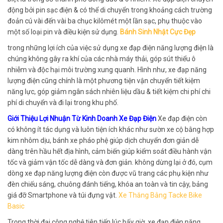
động bởi pin sạc điện & có thể di chuyển trong khoảng cách trường
đoản cú vài đến vài ba chục kilômét một lần sạc, phụ thuộc vào
một số loại pin và điều kiện sử dụng.
Bánh Sinh Nhật Cực Đẹp
trong những lợi ích của việc sử dụng xe đạp điện năng lượng điện là
chúng không gây ra khí của các nhà máy thải, góp sút thiểu ô
nhiễm và độc hại môi trường xung quanh. Hình như, xe đạp năng
lượng điện cũng chính là một phương tiện vận chuyển tiết kiệm
năng lực, góp giảm ngân sách nhiên liệu dầu & tiết kiệm chi phí chi
phí di chuyển và đi lại trong khu phố.
Giới Thiệu Lợi Nhuận Từ Kinh Doanh Xe Đạp Điện
Xe đạp điện còn
có không ít tác dụng và luôn tiện ích khác như sườn xe cộ bằng hợp
kim nhôm dịu, bánh xe pháo phệ giúp dịch chuyển đơn giản dễ
dàng trên hầu hết địa hình, cảm biến giúp kiểm soát điều hành vận
tốc và giảm vận tốc dễ dàng và đơn giản. không dừng lại ở đó, cụm
dòng xe đạp năng lượng điện còn được vũ trang các phụ kiện như
đèn chiếu sáng, chuông đánh tiếng, khóa an toàn và tin cậy, bảng
giá đỡ Smartphone và túi đựng vật.
Xe Thăng Bằng Tacke Bike
Basic
Trong thời đại công nghệ tiên tiến lúc bấy giờ, xe đạp điện năng