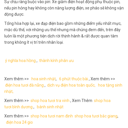
Sự chịu ràng buộc vào pin: Xe giẫm điện hoạt động phụ thuộc pin,
nếu pin hỏng hay không còn năng lượng điện, xe pháo sẽ không vận
động được.
Tổng hòa hợp lại, xe đạp điện bao gồm những điểm yếu nhất mực,
mặc dù thế, với những ưu thế nhưng mà chúng đem đến, trên đây
luôn là một phương tiện dịch rời thịnh hành & rất được quan tâm
trong không ít vị trí trên nhân loại.
ý nghĩa hoa hồng
,
thành kính phân ưu
Xem thêm >>
hoa sinh nhật
,
6 phút thuộc bài
, Xem thêm >>
điện hoa tươi đà nẵng
,
dịch vụ điện hoa toàn quốc,
hoa tặng sinh
nhật,
Xem thêm >>
shop hoa tươi tra vinh
, Xem Thêm
shop hoa
tươi bình dương
,
bánh sinh nhật
Xem thêm >>
shop hoa tươi nam định
shop hoa tươi bắc giang
,
điện hoa 24 gio