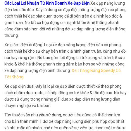
Các Loại Lợi Nhuận Từ Kinh Doanh Xe Đạp Điện
Xe đạp năng lượng
điện leo dốc đèo: Đây là dòng xe đạp điện năng lượng điện có phong
cách thiết kế đặc biệt quan trọng để đi bên trên địa hình leo dốc &
gian truân. Nó tất cả hộp động cơ mạnh khỏe & hệ thống phanh
càng đảm bảo hơn đối với những đời xe đạp năng lượng điện thông
thường.
Xe giẫm điện di động: Loại xe đạp năng lượng điện nào có phong
cách thiết kế cho sự chạy bên trên địa hình gian truân, cũng như đồi
núi hay rừng rậm. Nó bao gồm bộ động cơ trẻ trung và tràn trề sức
khỏe & khối hệ thống phanh càng đảm bảo hơn so với những dòng
xe đạp năng lượng điện bình thường.
Xe Thăng Bằng Speedy Có
Tốt Không
Xe đạp điện đua: Đây là loại xe đạp điện được thiết kế theo phong
cách nhằm đua moto, có hộp động cơ trẻ khỏe & tốc độ cao. Nó hay
được sử dụng trong những giải đua xe đạp điện năng lượng điện
chuyên nghiệp và bài bản.
Tùy thuộc vào nhu yếu sử dụng, người tiêu dùng có thể chọn lựa
cho bản thân mình 1 đời xe đạp năng lượng điện phù hợp độc nhất
vô nhị. mặc dù nhiên, chớ nên quên về sự việc lựa chọn một mẫu xe