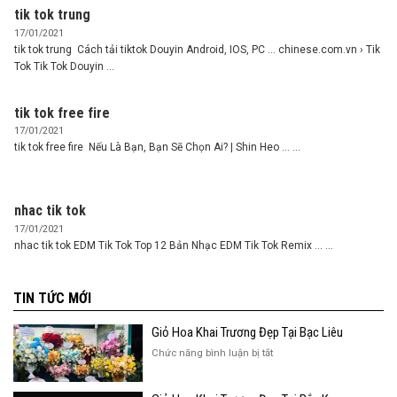
tik tok trung
17/01/2021
tik tok trung Cách tải tiktok Douyin Android, IOS, PC … chinese.com.vn › Tik
Tok Tik Tok Douyin ...
tik tok free fire
17/01/2021
tik tok free fire Nếu Là Bạn, Bạn Sẽ Chọn Ai? | Shin Heo … ...
nhac tik tok
17/01/2021
nhac tik tok EDM Tik Tok Top 12 Bản Nhạc EDM Tik Tok Remix … ...
TIN TỨC MỚI
Giỏ Hoa Khai Trương Đẹp Tại Bạc Liêu
ở
Chức năng bình luận bị tắt
Giỏ
Hoa