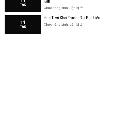
11
Kạn
Trương
Th5
Cửa
ở
Chức năng bình luận bị tắt
Hàng
Hoa
Tại
Hoa Tươi Khai Trương Tại Bạc Liêu
Khai
Bạc
11
Trương
ở
Chức năng bình luận bị tắt
Liêu
Th5
Cửa
Hoa
Hàng
Tươi
Tại
Khai
Bắc
Trương
Kạn
Tại
Bạc
Liêu