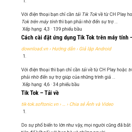
Với điện thoại bạn chỉ cần
tải Tik Tok
về từ CH Play h
Tok trên máy tính
thì bạn phải nhờ đến sự trợ
…
Xếp hạng: 4,3 · ‎139 phiếu bầu
Cách cài đặt ứng dụng Tik Tok trên máy tính 
download.vn
› Hướng dẫn › Giả lập Android
Với điện thoại thì bạn chỉ cần
tải
về từ CH Play hoặc
t
phải nhờ đến sự trợ giúp của những trình giả
…
Xếp hạng: 4,6 · ‎34 phiếu bầu
Tik Tok – Tải về
tik-tok.softonic.vn
› … › Chia sẻ Ảnh và Video
Do sự phổ biến to lớn như vậy, mọi người cũng đã bắ