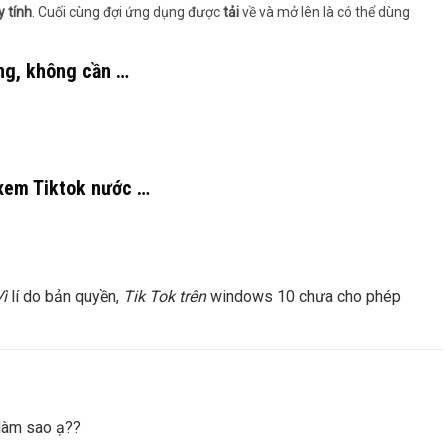
 tính
. Cuối cùng đợi ứng dụng được
tải
về và mở lên là có thể dùng
óng, không cần …
 xem Tiktok nước …
ì
lí do bản quyền,
Tik Tok trên
windows 10 chưa cho phép
 làm sao ạ??