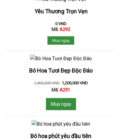
Yêu Thương Trọn Vẹn
0
VND
Mã:
A292
Mua ngay
Bó Hoa Tươi Đẹp Độc Đáo
1,400,000
VND
1,200,000
VND
Mã:
A291
Mua ngay
Bó hoa phút yêu đầu tiên