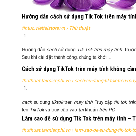
Hướng dẫn cách sử dụng Tik Tok trên máy tín
tintuc.viettelstore.vn
› Thủ thuật
Hướng dẫn
cách
sử dụng
Tik Tok trên máy tính
. Trướ
Sau khi cài đặt thành công, chúng ta khởi …
Cách sử dụng TikTok trên máy tính không cầ
thuthuat.taimienphi.vn
› cach-su-dung-tiktok-tren-ma
cach
su dung
tiktok
tren
may tinh
, Truy cập
tik tok tr
lên
TikTok
và truy cập vào
tài
khoản
trên PC
.
Làm sao để sử dụng Tik Tok trên máy tính – T
thuthuat.taimienphi.vn
› lam-sao-de-su-dung-tik-tok-t