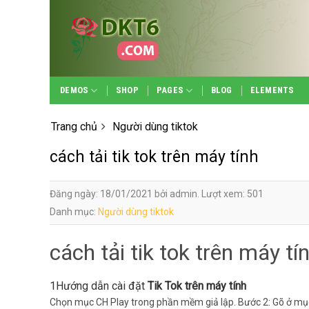
Skip
to
content
DEMOS
SHOP
PAGES
BLOG
ELEMENTS
Trang chủ
Người dùng tiktok
cách tải tik tok trên máy tính
Đăng ngày: 18/01/2021 bởi admin. Lượt xem: 501
Danh mục:
Người dùng tiktok
cách tải tik tok trên máy tí
1Hướng dẫn cài đặt
Tik Tok trên máy tính
Chọn mục CH Play trong phần mềm giả lập. Bước 2: Gõ ở mục