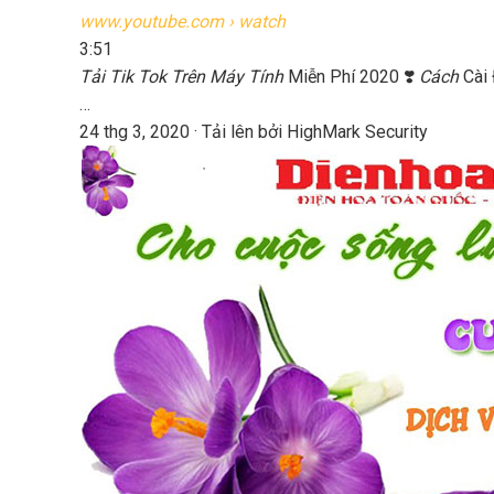
www.youtube.com
› watch
3:51
Tải Tik Tok Trên Máy Tính
Miễn Phí 2020 ❣️
Cách
Cài
…
24 thg 3, 2020 · Tải lên bởi HighMark Security