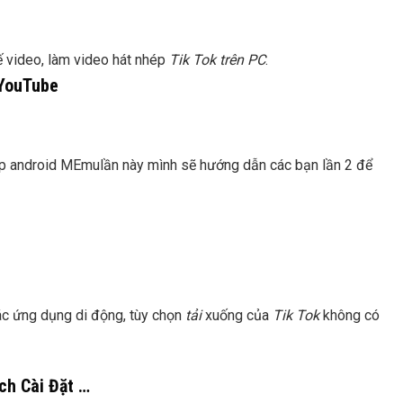
 video, làm video hát nhép
Tik Tok trên PC
.
 YouTube
p android MEmulần này mình sẽ hướng dẫn các bạn lần 2 để
c ứng dụng di động, tùy chọn
tải
xuống của
Tik Tok
không có
ch Cài Đặt …