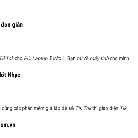
 đơn giản
TikTok
cho
PC
,
Laptop
. Bước 1. Bạn
tải
về
máy tính
cho mình
Nốt Nhạc
…
hi dùng các phần mềm giả lập để
tải Tik Tok
thì giao diện
Tik
com.vn