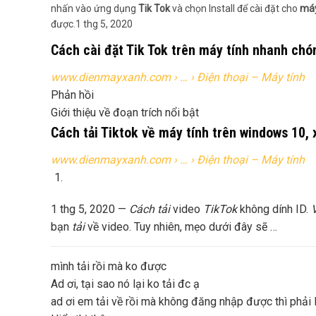
nhấn vào ứng dụng
Tik Tok
và chọn Install để cài đặt cho
máy
được.
1 thg 5, 2020
Cách cài đặt Tik Tok trên máy tính nhanh ch
www.dienmayxanh.com
› … › Điện thoại – Máy tính
Phản hồi
Giới thiệu về đoạn trích nổi bật
Cách tải Tiktok về máy tính trên windows 10,
www.dienmayxanh.com
› … › Điện thoại – Máy tính
1 thg 5, 2020 —
Cách tải
video
TikTok
không dính ID.
V
bạn
tải
về video. Tuy nhiên, mẹo dưới đây sẽ …
mình tải rồi mà ko được
Ad ơi, tại sao nó lại ko tải đc ạ
ad ơi em tải về rồi mà không đăng nhập được thì phải