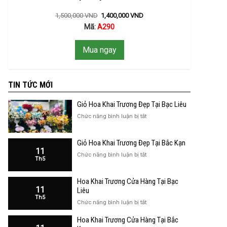
1,500,000
VND
1,400,000
VND
Mã:
A290
Mua ngay
TIN TỨC MỚI
Giỏ Hoa Khai Trương Đẹp Tại Bạc Liêu
ở
Chức năng bình luận bị tắt
Giỏ
Hoa
Giỏ Hoa Khai Trương Đẹp Tại Bắc Kạn
Khai
11
Trương
ở
Chức năng bình luận bị tắt
Th5
Đẹp
Giỏ
Tại
Hoa
Bạc
Hoa Khai Trương Cửa Hàng Tại Bạc
Khai
Liêu
11
Trương
Liêu
Th5
Đẹp
ở
Chức năng bình luận bị tắt
Tại
Hoa
Bắc
Hoa Khai Trương Cửa Hàng Tại Bắc
Khai
Kạn