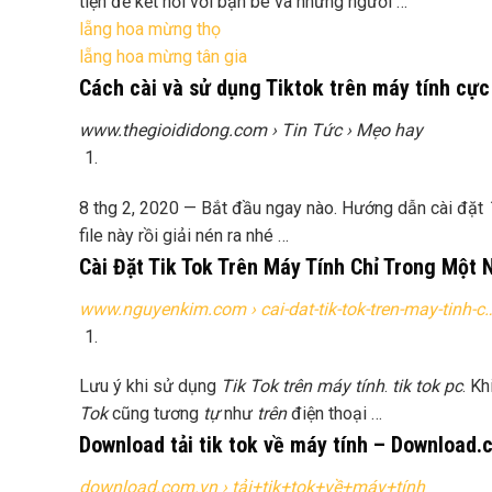
tiện để kết nối với bạn bè và những người …
lẵng hoa mừng thọ
lẵng hoa mừng tân gia
Cách cài và sử dụng Tiktok trên máy tính cực
www.thegioididong.com
› Tin Tức › Mẹo hay
8 thg 2, 2020 —
Bắt đầu ngay nào. Hướng dẫn cài đặt
file này rồi giải nén ra nhé …
Cài Đặt Tik Tok Trên Máy Tính Chỉ Trong Một 
www.nguyenkim.com
› cai-dat-tik-tok-tren-may-tinh-c
Lưu ý khi sử dụng
Tik Tok trên máy tính
.
tik tok pc
. K
Tok
cũng tương
tự
như
trên
điện thoại …
Download tải tik tok về máy tính – Download.
download.com.vn
› tải+tik+tok+về+máy+tính