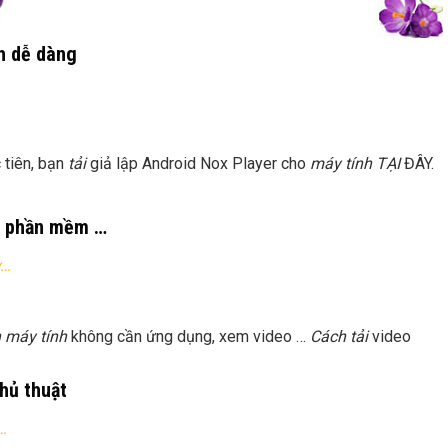
h dễ dàng
c tiên, bạn
tải
giả lập Android Nox Player cho
máy tính TẠI
ĐÂY.
n phần mềm …
y…
ên máy tính
không cần ứng dụng, xem video …
Cách tải
video
hủ thuật
r…