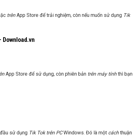
oặc
trên
App Store để trải nghiệm, còn nếu muốn sử dụng
Tik
– Download.vn
rên
App Store để sử dụng, còn phiên bản
trên máy tính
thì bạn
t đầu sử dụng
Tik Tok trên PC
Windows. Đó là một
cách
thuận