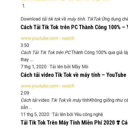
Download
tải tik tok
về
máy tính
.
TikTok
Ứng dụng chế
Cách Tải Tik Tok trên PC Thành Công 100% –
www.youtube.com
› watch
3:50
Cách Tải Tik Tok trên PC
Thành Công 100% qua giả lậ
thay …
7 thg 1, 2020 · Tải lên bởi Mầy Mò
Cách tải video Tik Tok về máy tính – YouTube
www.youtube.com
› watch
2:09
Cách tải
video
Tik Tok
về
máy
tínhKhông giống như cá
sẵn …
11 thg 5, 2020 · Tải lên bởi Yêu công nghệ
Tải Tik Tok Trên Máy Tính Miễn Phí 2020 ❣️ Cá