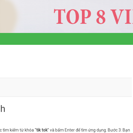
nh
 tìm kiếm từ khóa “
tik tok
” và bấm Enter để tìm ứng dụng. Bước 3: Bạn