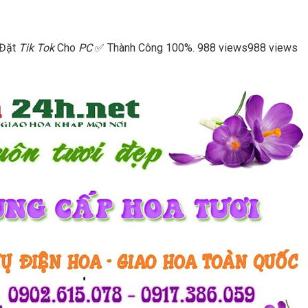
 Đặt
Tik Tok
Cho
PC
✅ Thành Công 100%. 988 views988 views