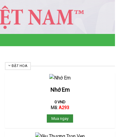
ĐẶT HOA
Nhớ Em
0
VND
Mã:
A293
Mua ngay