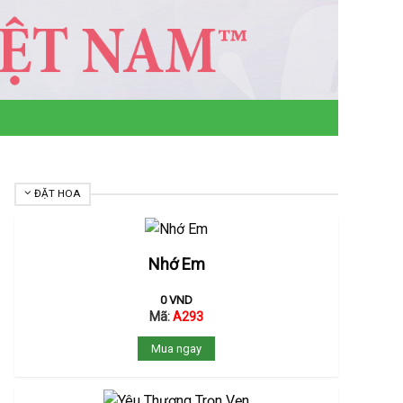
ĐẶT HOA
Nhớ Em
0
VND
Mã:
A293
Mua ngay