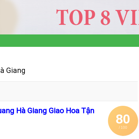
Hà Giang
uang Hà Giang Giao Hoa Tận
80
/ 100