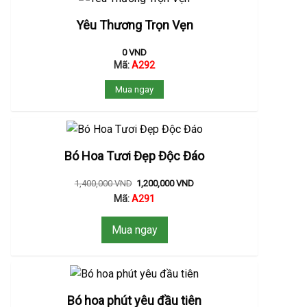
Yêu Thương Trọn Vẹn
0
VND
Mã:
A292
Mua ngay
Bó Hoa Tươi Đẹp Độc Đáo
1,400,000
VND
1,200,000
VND
Mã:
A291
Mua ngay
Bó hoa phút yêu đầu tiên