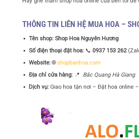
Hãy ghé thăm shop hoa online của bên tôi để 
THÔNG TIN LIÊN HỆ MUA HOA – S
Tên shop:
Shop Hoa Nguyên Hương
Số điện thoại đặt hoa:
📞
0937 153 262
(Zal
Website:
🌐
shopbanhoa.com
Địa chỉ cửa hàng:
📍
Bắc Quang Hà Giang
Dịch vụ:
Giao hoa tận nơi – Đặt hoa online 