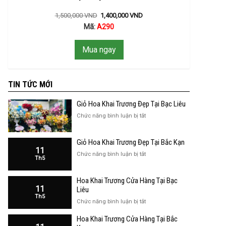
1,500,000
VND
1,400,000
VND
Mã:
A290
Mua ngay
TIN TỨC MỚI
Giỏ Hoa Khai Trương Đẹp Tại Bạc Liêu
ở
Chức năng bình luận bị tắt
Giỏ
Hoa
Giỏ Hoa Khai Trương Đẹp Tại Bắc Kạn
Khai
11
Trương
ở
Chức năng bình luận bị tắt
Th5
Đẹp
Giỏ
Tại
Hoa
Bạc
Hoa Khai Trương Cửa Hàng Tại Bạc
Khai
Liêu
11
Trương
Liêu
Th5
Đẹp
ở
Chức năng bình luận bị tắt
Tại
Hoa
Bắc
Hoa Khai Trương Cửa Hàng Tại Bắc
Khai
Kạn