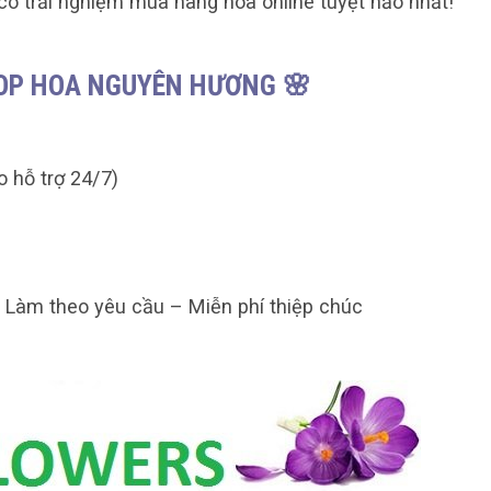
có trải nghiệm mua hàng hoa online tuyệt hảo nhất!
HOP HOA NGUYÊN HƯƠNG 🌸
o hỗ trợ 24/7)
– Làm theo yêu cầu – Miễn phí thiệp chúc