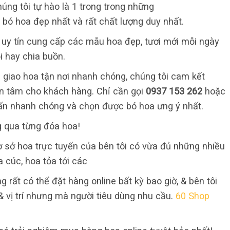
úng tôi tự hào là 1 trong trong những
 bó hoa đẹp nhất và rất chất lượng duy nhất.
ỉ uy tín cung cấp các mẫu hoa đẹp, tươi mới mỗi ngày
i hay chia buồn.
 giao hoa tận nơi nhanh chóng, chúng tôi cam kết
 an tâm cho khách hàng. Chỉ cần gọi
0937 153 262
hoặc
ấn nhanh chóng và chọn được bó hoa ưng ý nhất.
g qua từng đóa hoa!
 sở hoa trực tuyến của bên tôi có vừa đủ những nhiều
a cúc, hoa tỏa tới các
g rất có thể đặt hàng online bất kỳ bao giờ, & bên tôi
 vị trí nhưng mà người tiêu dùng nhu cầu.
60 Shop