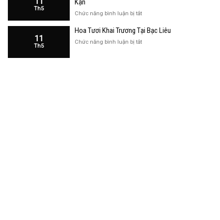
11
Kạn
Trương
Th5
Cửa
ở
Chức năng bình luận bị tắt
Hàng
Hoa
Tại
Hoa Tươi Khai Trương Tại Bạc Liêu
Khai
Bạc
11
Trương
ở
Chức năng bình luận bị tắt
Liêu
Th5
Cửa
Hoa
Hàng
Tươi
Tại
Khai
Bắc
Trương
Kạn
Tại
Bạc
Liêu