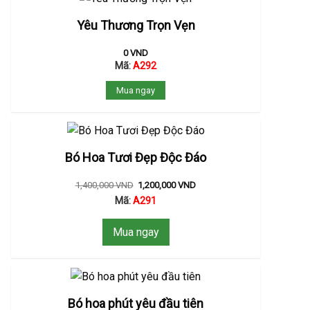
Yêu Thương Trọn Vẹn
0
VND
Mã:
A292
Mua ngay
Bó Hoa Tươi Đẹp Độc Đáo
1,400,000
VND
1,200,000
VND
Mã:
A291
Mua ngay
Bó hoa phút yêu đầu tiên