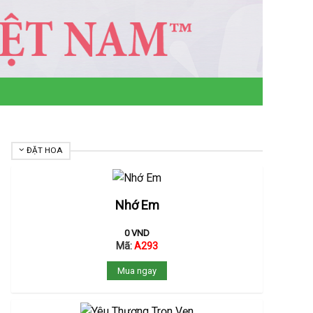
ĐẶT HOA
Nhớ Em
0
VND
Mã:
A293
Mua ngay