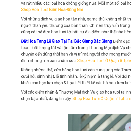
và rất nhiều các loại hoa không giống nữa. Mỗi một số loại
Shop Hoa Tươi Biên Hòa Đồng Nai
Với những dịch vụ giao hoa tận nhà, game thủ không nhất th
người thân yêu thương của bản thân. Chỉ nên truy vấn trong
cũng có thể đưa hoa tuoi tới bất cứ địa điểm như thế nào bên
Đăt Hoa Tang Lễ Giao Tại Tại Bắc Giang Bắc Giang
Điểm đặc 
toàn chất lượng tốt và tận tâm trong Thương Mại dịch Vụ ch
chuyển đến đúng thời hạn và vị trí mà người chơi mong muốn,
đình nhưng mà bạn chăm sóc.
Shop Hoa Tươi Ở Quận 8 Tp
Không những thế, cửa hàng hoa tuoi còn cung ứng các Thươn
cưới hỏi, sinh nhật, lễ tình nhân, lễ kỷ niệm & tang lễ. Với 
khiến cho bạn lựa chọn & họa tiết thiết kế các bó hoa tươi 
Với các điểm nhấn & Thương Mại dịch Vụ giao hoa tuoi tại nh
chọn bậc nhất, đáng tin cậy.
Shop Hoa Tươi Ở Quận 7 Tphc