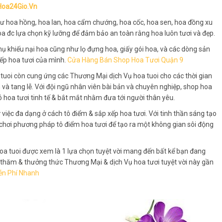
oa24Gio.Vn
hư hoa hồng, hoa lan, hoa cẩm chướng, hoa cốc, hoa sen, hoa đồng xu
hoa đc lựa chọn kỹ lưỡng để đảm bảo an toàn rằng hoa luôn tươi và đẹp.
ụ khiếu nại hoa cũng như lọ đựng hoa, giấy gói hoa, và các dòng sản
ếp hoa tươi của mình.
Cửa Hàng Bán Shop Hoa Tươi Quận 9
uoi còn cung ứng các Thương Mại dịch Vụ hoa tuoi cho các thời gian
ệm và tang lễ. Với đội ngũ nhân viên bài bản và chuyên nghiệp, shop hoa
ó hoa tươi tinh tế & bắt mắt nhằm đưa tới người thân yêu.
 việc đa dạng ở cách tô điểm & sắp xếp hoa tươi. Với tinh thần sáng tạo
 chơi phương pháp tô điểm hoa tươi để tạo ra một không gian sôi động
 hoa tuoi được xem là 1 lựa chọn tuyệt vời mang đến bất kể bạn đang
 thăm & thưởng thức Thương Mại & dịch Vụ hoa tươi tuyệt vời này gần
ễn Phí Nhanh