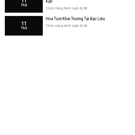
11
Kạn
Trương
Th5
Cửa
ở
Chức năng bình luận bị tắt
Hàng
Hoa
Tại
Hoa Tươi Khai Trương Tại Bạc Liêu
Khai
Bạc
11
Trương
ở
Chức năng bình luận bị tắt
Liêu
Th5
Cửa
Hoa
Hàng
Tươi
Tại
Khai
Bắc
Trương
Kạn
Tại
Bạc
Liêu