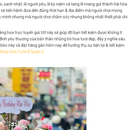
i, sanh nhật, lễ người yêu, lễ kỷ niệm và tang lễ mang giá thành hài hòa
i sẽ tiến hành đưa đến đúng thời hạn & địa điểm mà người chơi mong
ác mình nhưng mà người chơi chăm sóc nhưng không nhất thiết phải chi
ng hoa trực tuyến giá tốt này sẽ giúp đỡ bạn tiết kiệm được không ít
 đình yêu thương của bản thân những bó hoa tươi đẹp, đầy ý nghĩa sâu
 bèo này và đặt hàng gần hôm nay để hưởng thụ sự tiện lợi & tiết kiệm
Shop Hoa Tươi Ở Quận 5