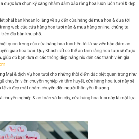
 hoa được lựa chọn kỹ càng nhằm đảm bảo rằng hoa luôn luôn tươi & đẹp.
iết phải băn khoăn lo lắng về sự đến cửa hàng để mua hoa & đưa tới
 trang web của cửa hàng hoa tươi nào & mua hàng online, chúng ta
 trên địa bàn khu phố.
biệt quan trọng của cửa hàng hoa tuoi bên tôi là sự việc bảo đảm an
uyển giao hoa tươi. Quý Khách rất có thể an tâm rằng hoa tươi sẽ được
 giúp đỡ bạn đưa đi các thông điệp nâng niu đến các thành viên gia
hcm
g Mại & dịch Vụ hoa tươi cho những thời điểm đặc biệt quan trọng như
đội ngũ chuyên viên chuyên nghiệp và tâm huyết, cửa hàng hoa tuoi này sẽ
tinh tế và đẹp mắt nhằm chuyển đến người thân yêu thương.
à chuyên nghiệp & an toàn và tin cậy, cửa hàng hoa tuoi này là một lựa
m