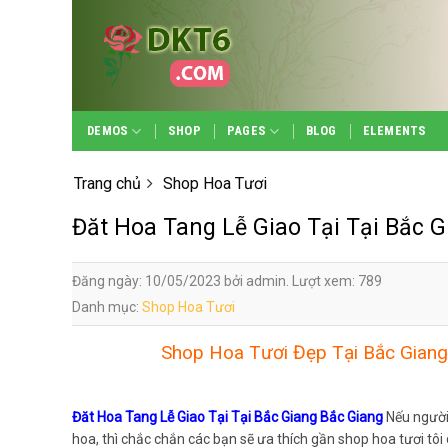
Skip
to
content
DEMOS
SHOP
PAGES
BLOG
ELEMENTS
Trang chủ
Shop Hoa Tươi
Đăt Hoa Tang Lễ Giao Tại Tại Bắc 
Đăng ngày: 10/05/2023 bởi admin. Lượt xem: 789
Danh mục:
Shop Hoa Tươi
Shop Hoa Tươi Đẹp Tại Bắc Giang
Đăt Hoa Tang Lễ Giao Tại Tại Bắc Giang Bắc Giang
Nếu người
hoa, thì chắc chắn các bạn sẽ ưa thích gần shop hoa tươi tôi