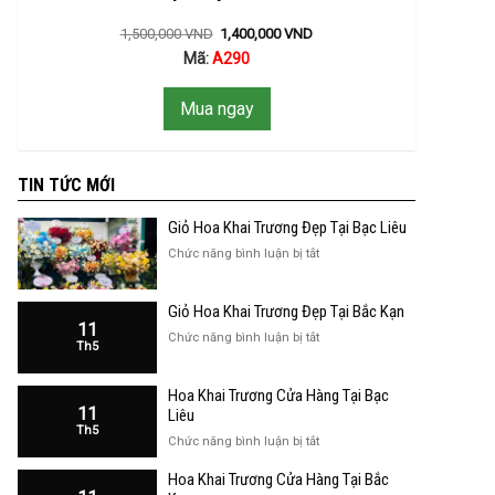
1,500,000
VND
1,400,000
VND
Mã:
A290
Mua ngay
TIN TỨC MỚI
Giỏ Hoa Khai Trương Đẹp Tại Bạc Liêu
ở
Chức năng bình luận bị tắt
Giỏ
Hoa
Giỏ Hoa Khai Trương Đẹp Tại Bắc Kạn
Khai
11
Trương
ở
Chức năng bình luận bị tắt
Th5
Đẹp
Giỏ
Tại
Hoa
Bạc
Hoa Khai Trương Cửa Hàng Tại Bạc
Khai
Liêu
11
Trương
Liêu
Th5
Đẹp
ở
Chức năng bình luận bị tắt
Tại
Hoa
Bắc
Hoa Khai Trương Cửa Hàng Tại Bắc
Khai
Kạn