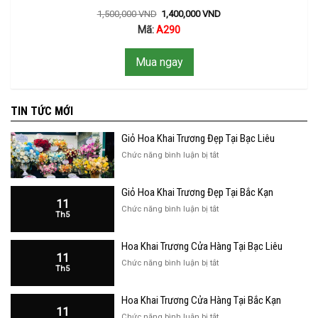
1,500,000
VND
1,400,000
VND
Mã:
A290
Mua ngay
TIN TỨC MỚI
Giỏ Hoa Khai Trương Đẹp Tại Bạc Liêu
ở
Chức năng bình luận bị tắt
Giỏ
Hoa
Giỏ Hoa Khai Trương Đẹp Tại Bắc Kạn
Khai
11
Trương
ở
Chức năng bình luận bị tắt
Th5
Đẹp
Giỏ
Tại
Hoa
Bạc
Hoa Khai Trương Cửa Hàng Tại Bạc Liêu
Khai
Liêu
11
Trương
ở
Chức năng bình luận bị tắt
Th5
Đẹp
Hoa
Tại
Khai
Bắc
Hoa Khai Trương Cửa Hàng Tại Bắc Kạn
Trương
Kạn
11
Cửa
ở
Chức năng bình luận bị tắt