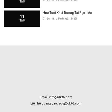
Th5
Hàng
Hoa
Tại
Khai
Bạc
Hoa Tươi Khai Trương Tại Bạc Liêu
Trương
Liêu
11
Cửa
ở
Chức năng bình luận bị tắt
Th5
Hàng
Hoa
Tại
Tươi
Bắc
Khai
Kạn
Trương
Tại
Bạc
Liêu
Email: info@dkt6.com
Liên hệ quảng cáo: ads@dkt6.com