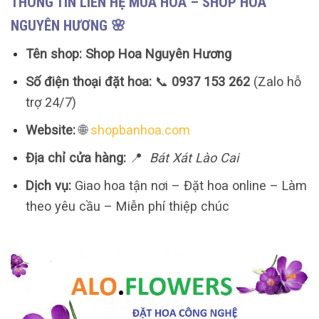
THÔNG TIN LIÊN HỆ MUA HOA – SHOP HOA
NGUYÊN HƯƠNG 🌸
Tên shop:
Shop Hoa Nguyên Hương
Số điện thoại đặt hoa:
📞
0937 153 262
(Zalo hỗ
trợ 24/7)
Website:
🌐
shopbanhoa.com
Địa chỉ cửa hàng:
📍
Bát Xát Lào Cai
Dịch vụ:
Giao hoa tận nơi – Đặt hoa online – Làm
theo yêu cầu – Miễn phí thiệp chúc