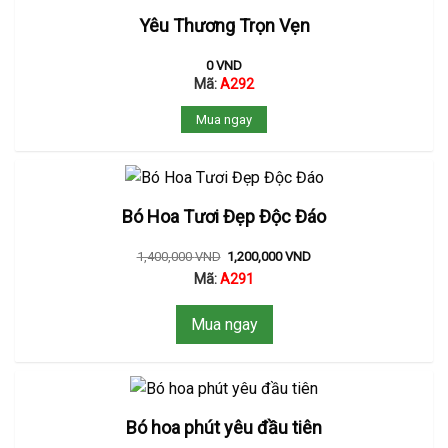
Yêu Thương Trọn Vẹn
0
VND
Mã:
A292
Mua ngay
Bó Hoa Tươi Đẹp Độc Đáo
1,400,000
VND
1,200,000
VND
Mã:
A291
Mua ngay
Bó hoa phút yêu đầu tiên