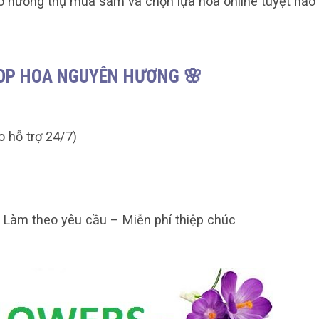
ó hưởng thụ mua sắm và chọn lựa hoa online tuyệt hảo
HOP HOA NGUYÊN HƯƠNG 🌸
o hỗ trợ 24/7)
– Làm theo yêu cầu – Miễn phí thiệp chúc