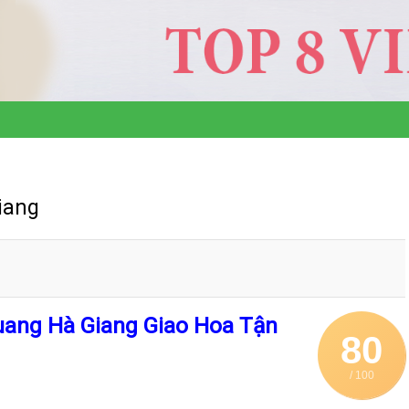
iang
uang Hà Giang Giao Hoa Tận
80
/ 100