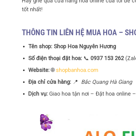
Hãy ghé qua cửa hàng hoa online của tôi để c
tốt nhất!
THÔNG TIN LIÊN HỆ MUA HOA – S
Tên shop:
Shop Hoa Nguyên Hương
Số điện thoại đặt hoa:
📞
0937 153 262
(Zal
Website:
🌐
shopbanhoa.com
Địa chỉ cửa hàng:
📍
Bắc Quang Hà Giang
Dịch vụ:
Giao hoa tận nơi – Đặt hoa online 