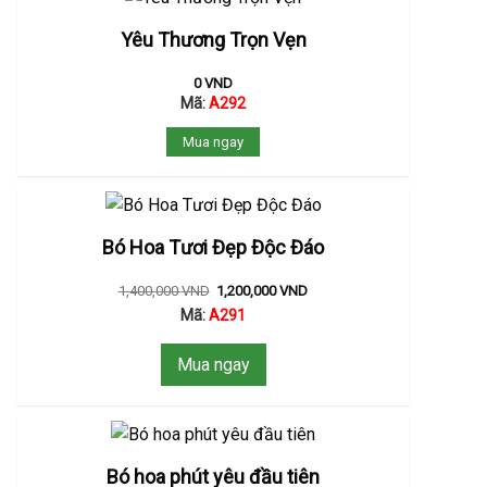
Yêu Thương Trọn Vẹn
0
VND
Mã:
A292
Mua ngay
Bó Hoa Tươi Đẹp Độc Đáo
1,400,000
VND
1,200,000
VND
Mã:
A291
Mua ngay
Bó hoa phút yêu đầu tiên