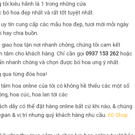
 tôi kiêu hãnh là 1 trong những cửa
 bó hoa đẹp nhất và rất tốt tuyệt nhất.
ỉ uy tín cung cấp các mẫu hoa đẹp, tươi mới mỗi ngày
i hay chia buồn.
 giao hoa tận nơi nhanh chóng, chúng tôi cam kết
 an tâm cho khách hàng. Chỉ cần gọi
0937 153 262
hoặc
ấn nhanh chóng và chọn được bó hoa ưng ý nhất.
g qua từng đóa hoa!
 tâm hoa online của tôi có không hề thiếu các một số
ồng, hoa cúc, hoa lan tới các
hách dãy có thể đặt hàng online bất cứ khi nào, & chúng
 gian & vị trí nhưng quý khách hàng nhu cầu.
60 Shop