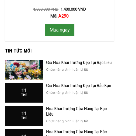
1,500,000
VND
1,400,000
VND
Mã:
A290
Mua ngay
TIN TỨC MỚI
Giỏ Hoa Khai Trương Đẹp Tại Bạc Liêu
ở
Chức năng bình luận bị tắt
Giỏ
Hoa
Giỏ Hoa Khai Trương Đẹp Tại Bắc Kạn
Khai
11
Trương
ở
Chức năng bình luận bị tắt
Th5
Đẹp
Giỏ
Tại
Hoa
Bạc
Hoa Khai Trương Cửa Hàng Tại Bạc
Khai
Liêu
11
Trương
Liêu
Th5
Đẹp
ở
Chức năng bình luận bị tắt
Tại
Hoa
Bắc
Hoa Khai Trương Cửa Hàng Tại Bắc
Khai
Kạn