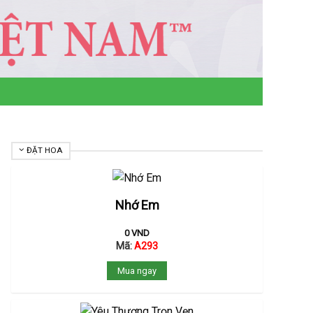
ĐẶT HOA
Nhớ Em
0
VND
Mã:
A293
Mua ngay