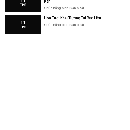
11
Kạn
Trương
Th5
Cửa
ở
Chức năng bình luận bị tắt
Hàng
Hoa
Tại
Hoa Tươi Khai Trương Tại Bạc Liêu
Khai
Bạc
11
Trương
ở
Chức năng bình luận bị tắt
Liêu
Th5
Cửa
Hoa
Hàng
Tươi
Tại
Khai
Bắc
Trương
Kạn
Tại
Bạc
Liêu