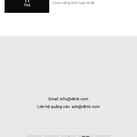
11
Cửa
ở
Chức năng bình luận bị tắt
Th5
Hàng
Hoa
Tại
Tươi
Bắc
Khai
Kạn
Trương
Tại
Bạc
Liêu
Email: info@dkt6.com
Liên hệ quảng cáo: ads@dkt6.com