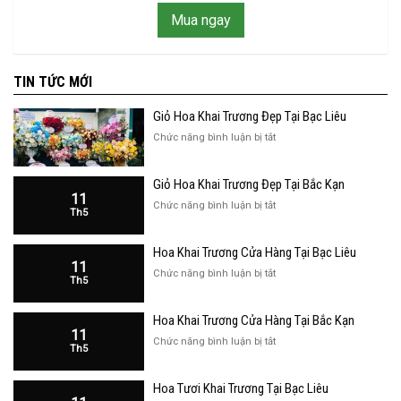
Mua ngay
TIN TỨC MỚI
Giỏ Hoa Khai Trương Đẹp Tại Bạc Liêu
ở
Chức năng bình luận bị tắt
Giỏ
Hoa
Giỏ Hoa Khai Trương Đẹp Tại Bắc Kạn
Khai
11
Trương
ở
Chức năng bình luận bị tắt
Th5
Đẹp
Giỏ
Tại
Hoa
Bạc
Hoa Khai Trương Cửa Hàng Tại Bạc Liêu
Khai
Liêu
11
Trương
ở
Chức năng bình luận bị tắt
Th5
Đẹp
Hoa
Tại
Khai
Bắc
Hoa Khai Trương Cửa Hàng Tại Bắc Kạn
Trương
Kạn
11
Cửa
ở
Chức năng bình luận bị tắt
Th5
Hàng
Hoa
Tại
Khai
Bạc
Hoa Tươi Khai Trương Tại Bạc Liêu
Trương
Liêu