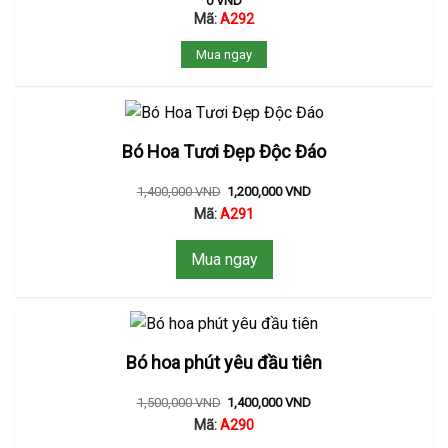
0
VND
Mã:
A292
Mua ngay
Bó Hoa Tươi Đẹp Độc Đáo
1,400,000
VND
1,200,000
VND
Mã:
A291
Mua ngay
Bó hoa phút yêu đầu tiên
1,500,000
VND
1,400,000
VND
Mã:
A290