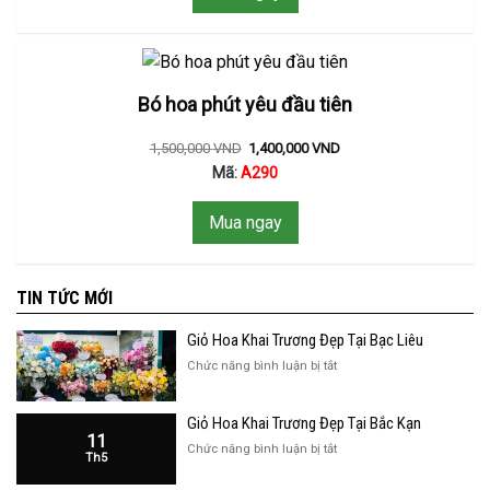
Bó hoa phút yêu đầu tiên
1,500,000
VND
1,400,000
VND
Mã:
A290
Mua ngay
TIN TỨC MỚI
Giỏ Hoa Khai Trương Đẹp Tại Bạc Liêu
ở
Chức năng bình luận bị tắt
Giỏ
Hoa
Giỏ Hoa Khai Trương Đẹp Tại Bắc Kạn
Khai
11
Trương
ở
Chức năng bình luận bị tắt
Th5
Đẹp
Giỏ
Tại
Hoa