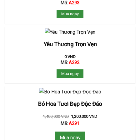
Mã:
A293
Mua ngay
Yêu Thương Trọn Vẹn
0
VND
Mã:
A292
Mua ngay
Bó Hoa Tươi Đẹp Độc Đáo
1,400,000
VND
1,200,000
VND
Mã:
A291
Mua ngay