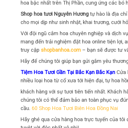
hoa bậc nhất trên Thị Phần, cung ứng các bó ho
Shop hoa tươi Nguyên Hương
tự hào là địa ch
cho mọi dịp như sinh nhật, khai trương, cưới hỏ
Với đội ngũ cắm hoa chuyên nghiệp và dịch vụ
mang đến trải nghiệm đặt hoa online tiện lợi,
truy cập
shopbanhoa.com
– bạn sẽ được tư v
Hãy để chúng tôi giúp bạn gửi gắm yêu thươn
Tiệm Hoa Tươi Gần Tại Bắc Kạn Bắc Kạn
Cửa 
nhiều loại hoa từ cổ xưa tới hiện đại, tự hoa hồ
khách hàng với sự tươi tiên tiến nhất. Khách h
chúng tôi có thể đảm bảo an toàn phục vụ đú
cầu.
60 Shop Hoa Tươi Biên Hoa Đồng Nai
Hãy ghé qua cửa hàng hoa trực tuyến của tôi
tuyệt vời độc nhất vô nhị!