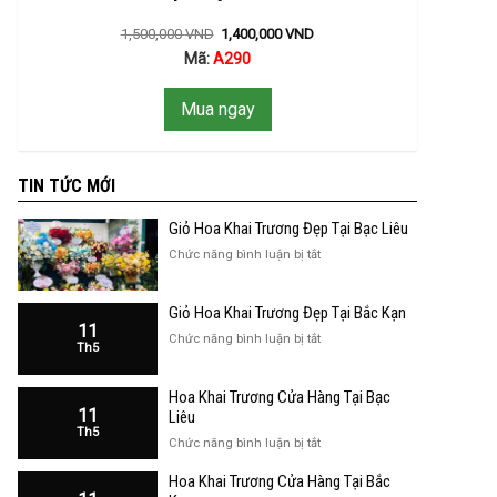
1,500,000
VND
1,400,000
VND
Mã:
A290
Mua ngay
TIN TỨC MỚI
Giỏ Hoa Khai Trương Đẹp Tại Bạc Liêu
ở
Chức năng bình luận bị tắt
Giỏ
Hoa
Giỏ Hoa Khai Trương Đẹp Tại Bắc Kạn
Khai
11
Trương
ở
Chức năng bình luận bị tắt
Th5
Đẹp
Giỏ
Tại
Hoa
Bạc
Hoa Khai Trương Cửa Hàng Tại Bạc
Khai
Liêu
11
Trương
Liêu
Th5
Đẹp
ở
Chức năng bình luận bị tắt
Tại
Hoa
Bắc
Hoa Khai Trương Cửa Hàng Tại Bắc
Khai
Kạn