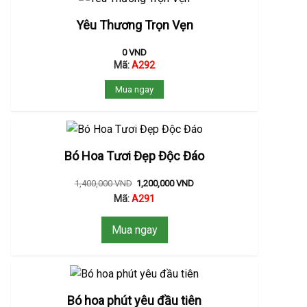
Yêu Thương Trọn Vẹn
0
VND
Mã:
A292
Mua ngay
Bó Hoa Tươi Đẹp Độc Đáo
1,400,000
VND
1,200,000
VND
Mã:
A291
Mua ngay
Bó hoa phút yêu đầu tiên