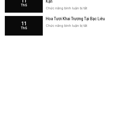
11
Kạn
Trương
Th5
Cửa
ở
Chức năng bình luận bị tắt
Hàng
Hoa
Tại
Hoa Tươi Khai Trương Tại Bạc Liêu
Khai
Bạc
11
Trương
ở
Chức năng bình luận bị tắt
Liêu
Th5
Cửa
Hoa
Hàng
Tươi
Tại
Khai
Bắc
Trương
Kạn
Tại
Bạc
Liêu