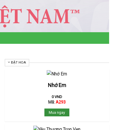
ĐẶT HOA
Nhớ Em
0
VND
Mã:
A293
Mua ngay