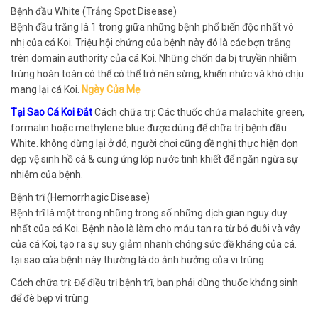
Bệnh đầu White (Trắng Spot Disease)
Bệnh đầu trắng là 1 trong giữa những bệnh phổ biến độc nhất vô
nhị của cá Koi. Triệu hội chứng của bệnh này đó là các bợn trắng
trên domain authority của cá Koi. Những chốn da bị truyền nhiễm
trùng hoàn toàn có thể có thể trở nên sừng, khiến nhức và khó chịu
mang lại cá Koi.
Ngày Của Mẹ
Tại Sao Cá Koi Đắt
Cách chữa trị: Các thuốc chứa malachite green,
formalin hoặc methylene blue được dùng để chữa trị bệnh đầu
White. không dừng lại ở đó, người chơi cũng đề nghị thực hiện dọn
dẹp vệ sinh hồ cá & cung ứng lớp nước tinh khiết để ngăn ngừa sự
nhiễm của bệnh.
Bệnh trĩ (Hemorrhagic Disease)
Bệnh trĩ là một trong những trong số những dịch gian nguy duy
nhất của cá Koi. Bệnh nào là làm cho máu tan ra từ bỏ đuôi và vây
của cá Koi, tạo ra sự suy giảm nhanh chóng sức đề kháng của cá.
tại sao của bệnh này thường là do ảnh hưởng của vi trùng.
Cách chữa trị: Để điều trị bệnh trĩ, bạn phải dùng thuốc kháng sinh
để đè bẹp vi trùng