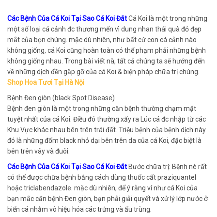
Các Bệnh Của Cá Koi Tại Sao Cá Koi Đắt
Cá Koi là một trong những
một số loại cá cảnh đc thương mến vì dung nhan thái quà đỏ đẹp
mắt của bọn chúng. mặc dù nhiên, như bất cứ con cá cảnh nào
không giống, cá Koi cũng hoàn toàn có thể phạm phải những bệnh
không giống nhau. Trong bài viết nà, tất cả chúng ta sẽ hướng đến
về những dịch đền gặp gỡ của cá Koi & biện pháp chữa trị chúng.
Shop Hoa Tươi Tại Hà Nội
Bệnh Đen giòn (black Spot Disease)
Bệnh đen giòn là một trong những căn bệnh thường chạm mặt
tuyệt nhất của cá Koi. Điều đó thường xẩy ra Lúc cá đc nhập từ các
Khu Vực khác nhau bên trên trái đất. Triệu bệnh của bệnh dịch này
đó là những đốm black nhỏ dại bên trên da của cá Koi, đặc biệt là
bên trên vây và đuôi.
Các Bệnh Của Cá Koi Tại Sao Cá Koi Đắt
Bước chữa trị: Bệnh nè rất
có thể được chữa bệnh bằng cách dùng thuốc cất praziquantel
hoặc triclabendazole. mặc dù nhiên, để ý rằng ví như cá Koi của
bạn mắc căn bệnh Đen giòn, bạn phải giải quyết và xử lý lớp nước ở
biển cá nhằm vô hiệu hóa các trứng và ấu trùng.