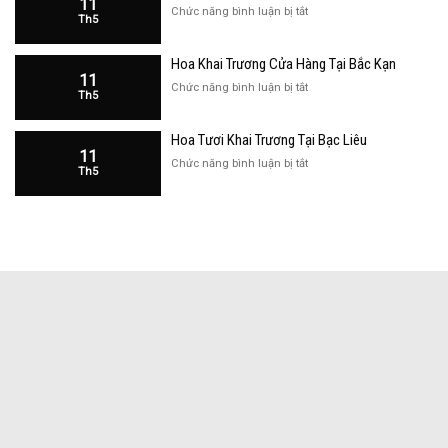
11
Trương
ở
Chức năng bình luận bị tắt
Th5
Đẹp
Hoa
Tại
Khai
Bắc
Hoa Khai Trương Cửa Hàng Tại Bắc Kạn
Trương
Kạn
11
Cửa
ở
Chức năng bình luận bị tắt
Th5
Hàng
Hoa
Tại
Khai
Bạc
Hoa Tươi Khai Trương Tại Bạc Liêu
Trương
Liêu
11
Cửa
ở
Chức năng bình luận bị tắt
Th5
Hàng
Hoa
Tại
Tươi
Bắc
Khai
Kạn
Trương
Tại
Bạc
Liêu