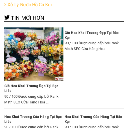
Xử Lý Nước Hồ Cá Koi
TIN MỚI HƠN
Giỏ Hoa Khai Trương Đẹp Tại Bắc
Kạn
90 / 100 Được cung cấp bởi Rank
Math SEO Cửa Hàng Hoa ...
Giỏ Hoa Khai Trương Đẹp Tại Bạc
Liêu
90 / 100 Được cung cấp bởi Rank
Math SEO Cửa Hàng Hoa ...
Hoa Khai Trương Cửa Hàng Tại Bạc
Hoa Khai Trương Cửa Hàng Tại Bắc
Liêu
Kạn
90 / 100 Được cung cấp bởi Rank
90 / 100 Được cung cấp bởi Rank