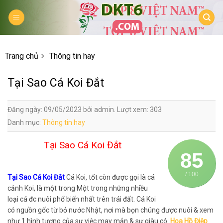
Skip
to
content
Trang chủ
Thông tin hay
Tại Sao Cá Koi Đắt
Đăng ngày: 09/05/2023 bởi admin. Lượt xem: 303
Danh mục:
Thông tin hay
Tại Sao Cá Koi Đắt
85
/ 100
Tại Sao Cá Koi Đắt
Cá Koi, tốt còn được gọi là cá
cảnh Koi, là một trong Một trong những nhiều
loại cá đc nuôi phổ biến nhất trên trái đất. Cá Koi
có nguồn gốc từ bỏ nước Nhật, nơi mà bọn chúng được nuôi & xem
như 1 hình tượng của sự việc may mắn & sự giàu có.
Hoa Hồ Điệp