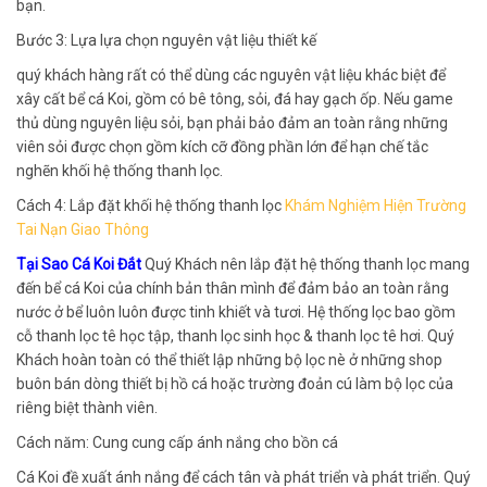
bạn.
Bước 3: Lựa lựa chọn nguyên vật liệu thiết kế
quý khách hàng rất có thể dùng các nguyên vật liệu khác biệt để
xây cất bể cá Koi, gồm có bê tông, sỏi, đá hay gạch ốp. Nếu game
thủ dùng nguyên liệu sỏi, bạn phải bảo đảm an toàn rằng những
viên sỏi được chọn gồm kích cỡ đồng phần lớn để hạn chế tắc
nghẽn khối hệ thống thanh lọc.
Cách 4: Lắp đặt khối hệ thống thanh lọc
Khám Nghiệm Hiện Trường
Tai Nạn Giao Thông
Tại Sao Cá Koi Đắt
Quý Khách nên lắp đặt hệ thống thanh lọc mang
đến bể cá Koi của chính bản thân mình để đảm bảo an toàn rằng
nước ở bể luôn luôn được tinh khiết và tươi. Hệ thống lọc bao gồm
cỗ thanh lọc tê học tập, thanh lọc sinh học & thanh lọc tê hơi. Quý
Khách hoàn toàn có thể thiết lập những bộ lọc nè ở những shop
buôn bán dòng thiết bị hồ cá hoặc trường đoản cú làm bộ lọc của
riêng biệt thành viên.
Cách năm: Cung cung cấp ánh nắng cho bồn cá
Cá Koi đề xuất ánh nắng để cách tân và phát triển và phát triển. Quý