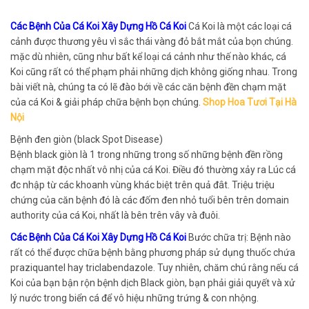
Các Bệnh Của Cá Koi Xây Dựng Hồ Cá Koi
Cá Koi là một các loại cá
cảnh được thương yêu vì sắc thái vàng đỏ bắt mắt của bọn chúng.
mặc dù nhiên, cũng như bất kể loại cá cảnh như thế nào khác, cá
Koi cũng rất có thể phạm phải những dịch không giống nhau. Trong
bài viết nà, chúng ta có lẽ đào bới về các căn bệnh đền chạm mặt
của cá Koi & giải pháp chữa bệnh bọn chúng.
Shop Hoa Tươi Tại Hà
Nội
Bệnh đen giòn (black Spot Disease)
Bệnh black giòn là 1 trong những trong số những bệnh đền rồng
chạm mặt độc nhất vô nhị của cá Koi. Điều đó thường xảy ra Lúc cá
đc nhập từ các khoanh vùng khác biệt trên quả đât. Triệu triệu
chứng của căn bệnh đó là các đốm đen nhỏ tuổi bên trên domain
authority của cá Koi, nhất là bên trên vây và đuôi.
Các Bệnh Của Cá Koi Xây Dựng Hồ Cá Koi
Bước chữa trị: Bệnh nào
rất có thể được chữa bệnh bằng phương pháp sử dụng thuốc chứa
praziquantel hay triclabendazole. Tuy nhiên, chăm chú rằng nếu cá
Koi của bạn bận rộn bệnh dịch Black giòn, bạn phải giải quyết và xử
lý nước trong biển cá để vô hiệu những trứng & con nhộng.