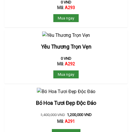
0
VND
Mã:
A293
Mua ngay
Yêu Thương Trọn Vẹn
0
VND
Mã:
A292
Mua ngay
Bó Hoa Tươi Đẹp Độc Đáo
1,400,000
VND
1,200,000
VND
Mã:
A291