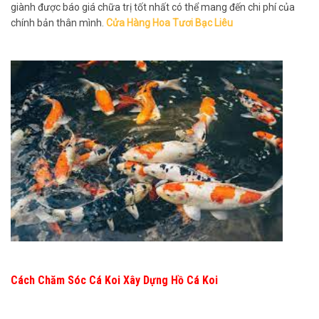
giành được báo giá chữa trị tốt nhất có thể mang đến chi phí của
chính bản thân mình.
Cửa Hàng Hoa Tươi Bạc Liêu
Cách Chăm Sóc Cá Koi Xây Dựng Hồ Cá Koi