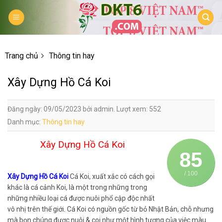
Skip
to
content
Trang chủ
Thông tin hay
Xây Dựng Hồ Cá Koi
Đăng ngày: 09/05/2023 bởi admin. Lượt xem: 552
Danh mục:
Thông tin hay
Xây Dựng Hồ Cá Koi
85
/ 100
Xây Dựng Hồ Cá Koi
Cá Koi, xuất xắc có cách gọi
khác là cá cảnh Koi, là một trong những trong
những nhiều loại cá được nuôi phổ cập độc nhất
vô nhị trên thế giới. Cá Koi có nguồn gốc từ bỏ Nhật Bản, chỗ nhưng
mà bọn chúng được nuôi & coi như một hình tượng của việc màu