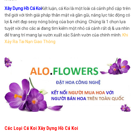
Xây Dựng Hồ Cá Koi
Kết luận, cá Koi là một loài cá cảnh phổ cập trên
thế giới với tính giải pháp thân mật và gần gũi, năng lực tác động có
lợi & nét đẹp sexy nóng bỏng của bọn chúng. Chúng là 1 chọn lựa
tuyệt vời cho các ai đang tìm kiếm một nhỏ cá cảnh rất dị & ưa nhìn
để trang trí mang lại vườn xuất xắc Sảnh vườn của chính mình.
Khi
Xảy Ra Tai Nạn Giao Thông
Các Loại Cá Koi Xây Dựng Hồ Cá Koi