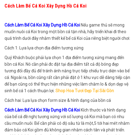
Cách Làm Bể Cá Koi Xây Dựng Hồ Cá Koi
Cách Làm Bể Cá Koi Xây Dựng Hồ Cá Koi
Nếu game thủ sẽ mong
muốn nuôi cá Koi trong một bồn cá tận nhà, hãy triển khai đi theo
quá trình dưới đây nhằm thiết kế bể cá Koi của riêng biệt người chơi:
Cách 1: Lựa lựa chọn địa điểm tương xứng
Quý Khách buộc phải lựa chọn 1 địa điểm tương xứng mang đến
bồn cá Koi. Nó cần phải đc đặt tại địa điểm tất cả độ bóng đẹp
tương đối đầy đủ để tránh ánh nắng trực tiếp chiếu trực diện vào bể
cá. Ngoài ra, bồn cũng rất cần phải đặt ở 1 khu vực dễ dàng tiếp cận
để bạn cũng có thể thực hiện những việc làm chăm lo & dọn dẹp vệ
sinh bể cá 1 cách thuận lợi.
Shop Hoa Tươi Đẹp Tại Sài Gòn
Cách hai: Lựa lựa chọn form size & hình dạng của bồn cá
Cách Làm Bể Cá Koi Xây Dựng Hồ Cá Koi
Kích thước và hình dạng
của bể cá đề nghị tương xứng với số lượng cá Koi mà bạn có nhu
cầu muốn nuôi. Bể cần phải có độ sâu từ là một,5 tới hai mét nhằm
đảm bảo cá Koi gồm đủ không gian nhằm cách tân và phát triển.