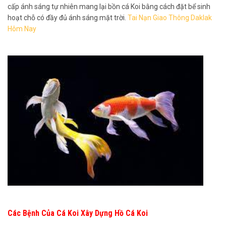
cấp ánh sáng tự nhiên mang lại bồn cá Koi bằng cách đặt bể sinh
hoạt chỗ có đầy đủ ánh sáng mặt trời.
Tai Nạn Giao Thông Daklak
Hôm Nay
Các Bệnh Của Cá Koi Xây Dựng Hồ Cá Koi