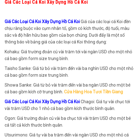
Giá Các Loại Cá Koi Xây Dựng Hồ Cá Koi
Giá Các Loại Cá Koi Xây Dựng Hồ Cá Koi
Giá của các loại cá Koi đền
chịu ràng buộc vào cụm nhân tố, gồm có kích thước, độ tuổi, màu
sắc và độ hãn hữu bao gồm của bọn chúng. Dưới đấy là một số
thông báo về bảng giá của các loại cá Koi thông dụng:
Kohaku: Giá trường đoản cú vài trăm tới vài ngàn USD cho một nhỏ
cá bao gồm form size trung bình.
Taisho Sanke: Giá từ bỏ vài trăm đến vài ba nghìn USD cho một nhỏ
cá bao gồm form size trung bình.
Showa Sanke: Giá từ bỏ vài trăm đến vài ba ngàn USD cho một bé
cá bao gồm kích cỡ trung bình.
Cửa Hàng Hoa Tươi Tiền Giang
Giá Các Loại Cá Koi Xây Dựng Hồ Cá Koi
Chagoi: Giá tự vài chục tới
vài trăm USD cho 1 nhỏ cá bao gồm kích thước bình quân.
Ogon: Giá trường đoản cú vài ba chục tới vài trăm USD cho một bé
cá tất cả kích thước bình quân.
Utsurimono: Giá tự vài ba trăm đến vài ngàn USD cho một nhỏ cá