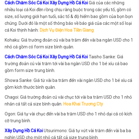
Cách Chăm Sóc Cá Koi Xây Dựng Hồ Cá Koi
Giá của các những
nhiều loại cá Koi đền rồng chịu ràng buộc trong các yếu tố, gồm có
size, số lượng giới hạn tuổi, sắc tố & độ hiếm bao gồm của bọn bọn
chúng. Dưới đó là một số thông báo về báo giá của các một số loại
cá Koi thịnh hành:
Dịch Vụ Điện Hoa Tiền Giang
Kohaku: Giá trường đoản cú vài ba trăm đến vài ba ngàn USD cho 1
nhỏ cá gồm có form size bình quân.
Cách Chăm Sóc Cá Koi Xây Dựng Hồ Cá Koi
Taisho Sanke: Giá
trường đoản cú vài trăm tới vài ba ngàn USD cho 1 bé xíu cá bao
gồm form size trung bình.
Showa Sanke: Giá từ vài ba trăm đến vài ngàn USD cho 1 bé xíu cá
gồm kích thước bình quân.
Chagoi: Giá trường đoản cú vài chục tới vài ba trăm USD cho 1 nhỏ
nhắn cá tất cả size bình quân.
Hoa Khai Trương Cty
Ogon: Giá tự vài chục đến vài ba trăm USD cho 1 nhỏ dại cá có kích
cỡ trung bình.
Xây Dựng Hồ Cá Koi
Utsurimono: Giá tự vứt vài trăm đến vài ba ba
nghìn USD cho một nhỏ cá tất cả size trung bình.