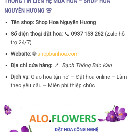
THÔNG TIN LIÊN HỆ MUA HOA – SHOP HOA
NGUYÊN HƯƠNG 🌸
Tên shop:
Shop Hoa Nguyên Hương
Số điện thoại đặt hoa:
📞
0937 153 262
(Zalo hỗ
trợ 24/7)
Website:
🌐
shopbanhoa.com
Địa chỉ cửa hàng:
📍
Bạch Thông Bắc Kạn
Dịch vụ:
Giao hoa tận nơi – Đặt hoa online – Làm
theo yêu cầu – Miễn phí thiệp chúc