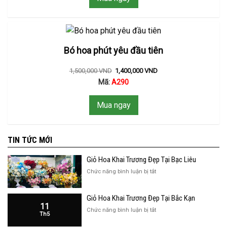
Bó hoa phút yêu đầu tiên
1,500,000
VND
1,400,000
VND
Mã:
A290
Mua ngay
TIN TỨC MỚI
Giỏ Hoa Khai Trương Đẹp Tại Bạc Liêu
ở
Chức năng bình luận bị tắt
Giỏ
Hoa
Giỏ Hoa Khai Trương Đẹp Tại Bắc Kạn
Khai
11
Trương
ở
Chức năng bình luận bị tắt
Th5
Đẹp
Giỏ
Tại
Hoa