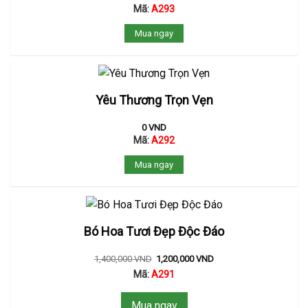
Mã:
A293
Mua ngay
Yêu Thương Trọn Vẹn
0
VND
Mã:
A292
Mua ngay
Bó Hoa Tươi Đẹp Độc Đáo
1,400,000
VND
1,200,000
VND
Mã:
A291
Mua ngay