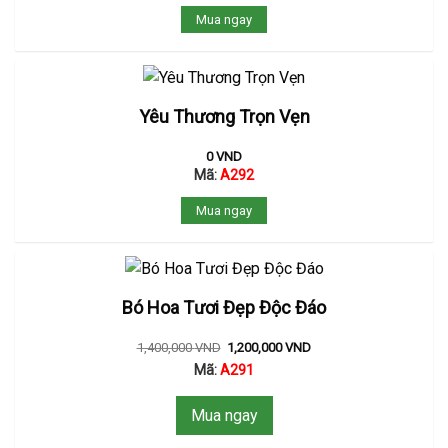
Mua ngay
Yêu Thương Trọn Vẹn
0
VND
Mã:
A292
Mua ngay
Bó Hoa Tươi Đẹp Độc Đáo
1,400,000
VND
1,200,000
VND
Mã:
A291
Mua ngay