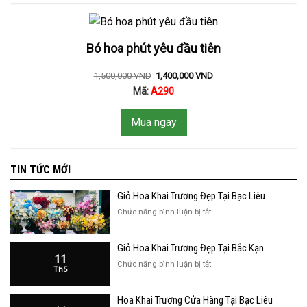
Bó hoa phút yêu đầu tiên
1,500,000
VND
1,400,000
VND
Mã:
A290
Mua ngay
TIN TỨC MỚI
Giỏ Hoa Khai Trương Đẹp Tại Bạc Liêu
ở
Chức năng bình luận bị tắt
Giỏ
Hoa
Giỏ Hoa Khai Trương Đẹp Tại Bắc Kạn
Khai
11
Trương
ở
Chức năng bình luận bị tắt
Th5
Đẹp
Giỏ
Tại
Hoa
Bạc
Hoa Khai Trương Cửa Hàng Tại Bạc Liêu
Khai
Liêu