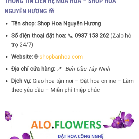
THÔNG TIN LIÊN HỆ MUA HOA – SHOP HOA
NGUYÊN HƯƠNG 🌸
Tên shop:
Shop Hoa Nguyên Hương
Số điện thoại đặt hoa:
📞
0937 153 262
(Zalo hỗ
trợ 24/7)
Website:
🌐
shopbanhoa.com
Địa chỉ cửa hàng:
📍
Bến Cầu Tây Ninh
Dịch vụ:
Giao hoa tận nơi – Đặt hoa online – Làm
theo yêu cầu – Miễn phí thiệp chúc