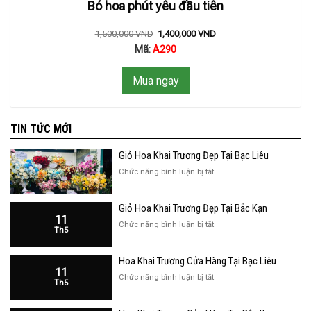
Bó hoa phút yêu đầu tiên
1,500,000
VND
1,400,000
VND
Mã:
A290
Mua ngay
TIN TỨC MỚI
Giỏ Hoa Khai Trương Đẹp Tại Bạc Liêu
ở
Chức năng bình luận bị tắt
Giỏ
Hoa
Giỏ Hoa Khai Trương Đẹp Tại Bắc Kạn
Khai
11
Trương
ở
Chức năng bình luận bị tắt
Th5
Đẹp
Giỏ
Tại
Hoa
Bạc
Hoa Khai Trương Cửa Hàng Tại Bạc Liêu
Khai
Liêu
11
Trương
ở
Chức năng bình luận bị tắt
Th5
Đẹp
Hoa
Tại
Khai
Bắc