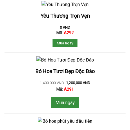
Yêu Thương Trọn Vẹn
0
VND
Mã:
A292
Mua ngay
Bó Hoa Tươi Đẹp Độc Đáo
1,400,000
VND
1,200,000
VND
Mã:
A291
Mua ngay