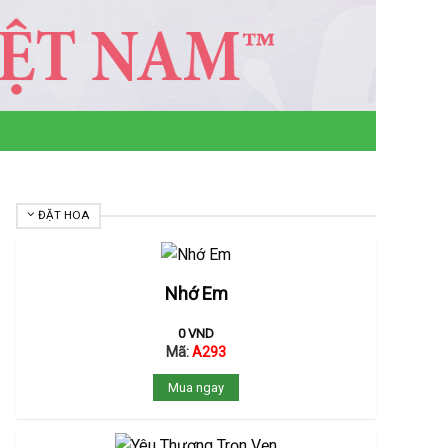
ĐẶT HOA
Nhớ Em
0
VND
Mã:
A293
Mua ngay