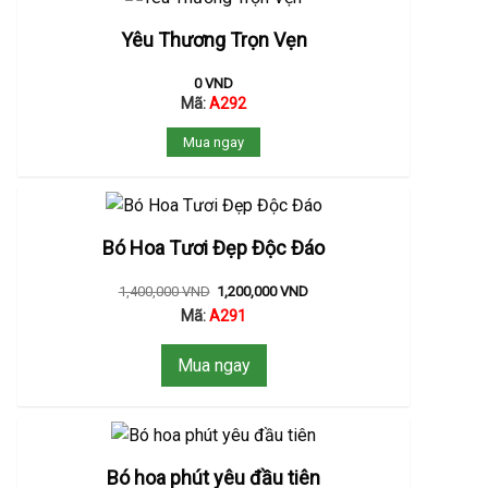
Yêu Thương Trọn Vẹn
0
VND
Mã:
A292
Mua ngay
Bó Hoa Tươi Đẹp Độc Đáo
1,400,000
VND
1,200,000
VND
Mã:
A291
Mua ngay
Bó hoa phút yêu đầu tiên