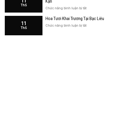
11
Kạn
Trương
Th5
Cửa
ở
Chức năng bình luận bị tắt
Hàng
Hoa
Tại
Hoa Tươi Khai Trương Tại Bạc Liêu
Khai
Bạc
11
Trương
ở
Chức năng bình luận bị tắt
Liêu
Th5
Cửa
Hoa
Hàng
Tươi
Tại
Khai
Bắc
Trương
Kạn
Tại
Bạc
Liêu