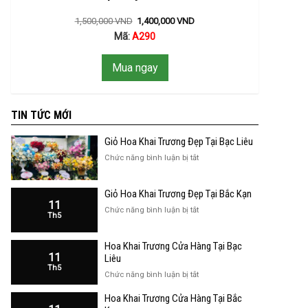
1,500,000
VND
1,400,000
VND
Mã:
A290
Mua ngay
TIN TỨC MỚI
Giỏ Hoa Khai Trương Đẹp Tại Bạc Liêu
ở
Chức năng bình luận bị tắt
Giỏ
Hoa
Giỏ Hoa Khai Trương Đẹp Tại Bắc Kạn
Khai
11
Trương
ở
Chức năng bình luận bị tắt
Th5
Đẹp
Giỏ
Tại
Hoa
Bạc
Hoa Khai Trương Cửa Hàng Tại Bạc
Khai
Liêu
11
Trương
Liêu
Th5
Đẹp
ở
Chức năng bình luận bị tắt
Tại
Hoa
Bắc
Hoa Khai Trương Cửa Hàng Tại Bắc
Khai
Kạn