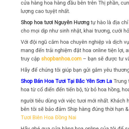
cửa hàng hoa hàng đầu bên trên Thị phần, cu
lượng cao tuyệt nhất.
Shop hoa tươi Nguyên Hương
tự hào là địa ch
cho mọi dịp như sinh nhật, khai trương, cưới hỏ
Với đội ngũ cắm hoa chuyên nghiệp và dịch vụ
mang đến trải nghiệm đặt hoa online tiện lợi,
truy cập
shopbanhoa.com
– bạn sẽ được tư v
Hãy để chúng tôi giúp bạn gửi gắm yêu thươn
Shop Bán Hoa Tươi Tại Bắc Yên Sơn La
Trung 
hoa từ cổ điển đến tiến bộ, từ bỏ hoa hồng, ho
người tiêu dùng với việc tươi mới nhất. Khách 
bên tôi sẽ bảo đảm Ship hàng đúng thời hạn & 
Tươi Biên Hoa Đồng Nai
Hãy ghé qua cửa hàng hoa online của tôi để s