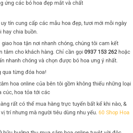
ng ứng các bó hoa đẹp mắt và chất
ỉ uy tín cung cấp các mẫu hoa đẹp, tươi mới mỗi ngày
i hay chia buồn.
 giao hoa tận nơi nhanh chóng, chúng tôi cam kết
 an tâm cho khách hàng. Chỉ cần gọi
0937 153 262
hoặc
ấn nhanh chóng và chọn được bó hoa ưng ý nhất.
g qua từng đóa hoa!
tâm hoa online của bên tôi gồm không thiếu những loại
a cúc, hoa tỏa tới các
hàng rất có thể mua hàng trực tuyến bất kể khi nào, &
vị trí nhưng mà người tiêu dùng nhu yếu.
60 Shop Hoa
ở hữu hưởng thụ mua sắm hoa online tuyệt vời độc