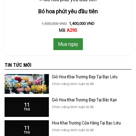
Bó hoa phút yêu đầu tiên
1,500,000
VND
1,400,000
VND
Mã:
A290
Mua ngay
TIN TỨC MỚI
Giỏ Hoa Khai Trương Đẹp Tại Bạc Liêu
ở
Chức năng bình luận bị tắt
Giỏ
Hoa
Giỏ Hoa Khai Trương Đẹp Tại Bắc Kạn
Khai
11
Trương
ở
Chức năng bình luận bị tắt
Th5
Đẹp
Giỏ
Tại
Hoa
Bạc
Hoa Khai Trương Cửa Hàng Tại Bạc Liêu
Khai
Liêu
11
Trương
ở
Chức năng bình luận bị tắt
Th5
Đẹp
Hoa