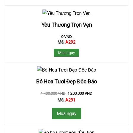
Yêu Thương Trọn Vẹn
0
VND
Mã:
A292
Mua ngay
Bó Hoa Tươi Đẹp Độc Đáo
1,400,000
VND
1,200,000
VND
Mã:
A291
Mua ngay