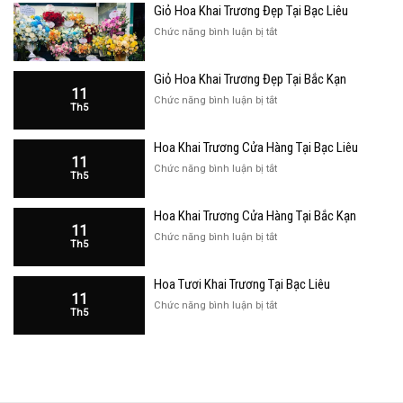
Giỏ Hoa Khai Trương Đẹp Tại Bạc Liêu
ở
Chức năng bình luận bị tắt
Giỏ
Hoa
Giỏ Hoa Khai Trương Đẹp Tại Bắc Kạn
Khai
11
Trương
ở
Chức năng bình luận bị tắt
Th5
Đẹp
Giỏ
Tại
Hoa
Bạc
Hoa Khai Trương Cửa Hàng Tại Bạc Liêu
Khai
Liêu
11
Trương
ở
Chức năng bình luận bị tắt
Th5
Đẹp
Hoa
Tại
Khai
Bắc
Hoa Khai Trương Cửa Hàng Tại Bắc Kạn
Trương
Kạn
11
Cửa
ở
Chức năng bình luận bị tắt
Th5
Hàng
Hoa
Tại
Khai
Bạc
Hoa Tươi Khai Trương Tại Bạc Liêu
Trương
Liêu
11
Cửa
ở
Chức năng bình luận bị tắt
Th5
Hàng
Hoa
Tại
Tươi
Bắc
Khai
Kạn
Trương
Tại
Bạc