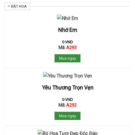
ĐẶT HOA
Nhớ Em
0
VND
Mã:
A293
Mua ngay
Yêu Thương Trọn Vẹn
0
VND
Mã:
A292
Mua ngay