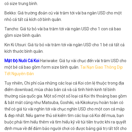
có size trung bình.
Bekko: Giá trường đoản cú vài trăm tới vài ba ngàn USD cho một
nhỏ cá tất cả kích cỡ bình quân.
Tancho: Giá từ bỏ vài ba trăm tới vài ngàn USD cho 1 con cá bao
gồm size bình quân.
Kin Ki Utsuri: Giá từ bỏ vài trăm tới vài ngàn USD cho 1 bé cá tất cả
kích thước bình quân.
Mật Độ Nuôi Cá Koi
Hariwake: Giá tự vài chục đến vài trăm USD cho
một bé cá bao gồm form size bình quân.
Tai Nạn Giao Thông Dịp
Tết Nguyên Đán
Tuy nhiên, Chi phí của những các loại cá Koi còn lệ thuộc trong địa
điểm download, mùa chào bán cá và cả tình hình kinh tế bình
thường của quốc gia. Một số một số loại cá Koi thi thoảng bao gồm
& bắt mắt cũng như Matsuba, Goshiki, và Kikokuryu hoàn toàn có
thể có giá từ vài nghìn tới vài chục nghìn USD cho một con cá mập
& đẹp nhất. Nếu game thủ sẽ kiếm tìm các loại cá Koi để mua, bạn
buộc phải tìm hiểu thêm và tìm hiểu kỹ về túi tiền trước khi ra quyết
định mua về để đảm bảo người chơi có được bảng giá trị rất tốt cho