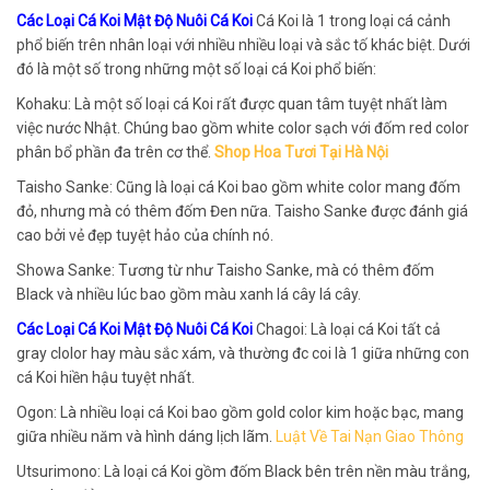
Các Loại Cá Koi Mật Độ Nuôi Cá Koi
Cá Koi là 1 trong loại cá cảnh
phổ biến trên nhân loại với nhiều nhiều loại và sắc tố khác biệt. Dưới
đó là một số trong những một số loại cá Koi phổ biến:
Kohaku: Là một số loại cá Koi rất được quan tâm tuyệt nhất làm
việc nước Nhật. Chúng bao gồm white color sạch với đốm red color
phân bổ phần đa trên cơ thể.
Shop Hoa Tươi Tại Hà Nội
Taisho Sanke: Cũng là loại cá Koi bao gồm white color mang đốm
đỏ, nhưng mà có thêm đốm Đen nữa. Taisho Sanke được đánh giá
cao bởi vẻ đẹp tuyệt hảo của chính nó.
Showa Sanke: Tương từ như Taisho Sanke, mà có thêm đốm
Black và nhiều lúc bao gồm màu xanh lá cây lá cây.
Các Loại Cá Koi Mật Độ Nuôi Cá Koi
Chagoi: Là loại cá Koi tất cả
gray clolor hay màu sắc xám, và thường đc coi là 1 giữa những con
cá Koi hiền hậu tuyệt nhất.
Ogon: Là nhiều loại cá Koi bao gồm gold color kim hoặc bạc, mang
giữa nhiều năm và hình dáng lịch lãm.
Luật Về Tai Nạn Giao Thông
Utsurimono: Là loại cá Koi gồm đốm Black bên trên nền màu trắng,