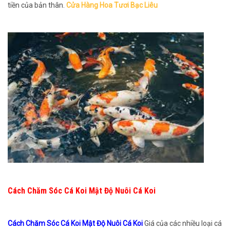
tiền của bản thân.
Cửa Hàng Hoa Tươi Bạc Liêu
Cách Chăm Sóc Cá Koi Mật Độ Nuôi Cá Koi
Cách Chăm Sóc Cá Koi Mật Độ Nuôi Cá Koi
Giá của các nhiều loại cá