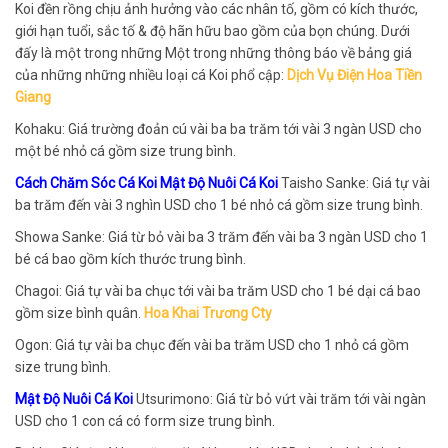
Koi đền rồng chịu ảnh hưởng vào các nhân tố, gồm có kích thước,
giới hạn tuổi, sắc tố & độ hãn hữu bao gồm của bọn chúng. Dưới
đấy là một trong những Một trong những thông báo về bảng giá
của những những nhiều loại cá Koi phổ cập:
Dịch Vụ Điện Hoa Tiền
Giang
Kohaku: Giá trường đoản cú vài ba ba trăm tới vài 3 ngàn USD cho
một bé nhỏ cá gồm size trung bình.
Cách Chăm Sóc Cá Koi Mật Độ Nuôi Cá Koi
Taisho Sanke: Giá tự vài
ba trăm đến vài 3 nghìn USD cho 1 bé nhỏ cá gồm size trung bình.
Showa Sanke: Giá từ bỏ vài ba 3 trăm đến vài ba 3 ngàn USD cho 1
bé cá bao gồm kích thước trung bình.
Chagoi: Giá tự vài ba chục tới vài ba trăm USD cho 1 bé dại cá bao
gồm size bình quân.
Hoa Khai Trương Cty
Ogon: Giá tự vài ba chục đến vài ba trăm USD cho 1 nhỏ cá gồm
size trung bình.
Mật Độ Nuôi Cá Koi
Utsurimono: Giá từ bỏ vứt vài trăm tới vài ngàn
USD cho 1 con cá có form size trung bình.