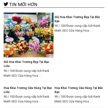
TIN MỚI HƠN
Giỏ Hoa Khai Trương Đẹp Tại Bắc
Kạn
90 / 100 Được cung cấp bởi Rank
Math SEO Cửa Hàng Hoa ...
Giỏ Hoa Khai Trương Đẹp Tại Bạc
Liêu
90 / 100 Được cung cấp bởi Rank
Math SEO Cửa Hàng Hoa ...
Hoa Khai Trương Cửa Hàng Tại Bạc
Hoa Khai Trương Cửa Hàng Tại Bắc
Liêu
Kạn
90 / 100 Được cung cấp bởi Rank
90 / 100 Được cung cấp bởi Rank
Math SEO Cửa Hàng Hoa ...
Math SEO Cửa Hàng Hoa ...