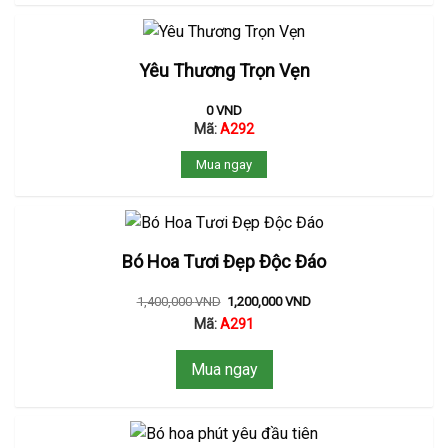
Yêu Thương Trọn Vẹn
0
VND
Mã:
A292
Mua ngay
Bó Hoa Tươi Đẹp Độc Đáo
1,400,000
VND
1,200,000
VND
Mã:
A291
Mua ngay