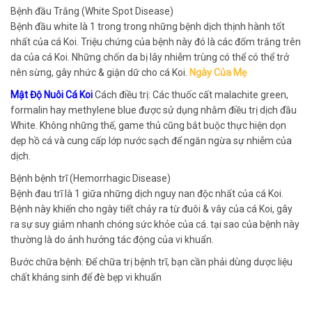
Bệnh đầu Trắng (White Spot Disease)
Bệnh đầu white là 1 trong trong những bệnh dịch thịnh hành tốt
nhất của cá Koi. Triệu chứng của bệnh này đó là các đốm trắng trên
da của cá Koi. Những chốn da bị lây nhiễm trùng có thể có thể trở
nên sừng, gây nhức & giận dữ cho cá Koi.
Ngày Của Mẹ
Mật Độ Nuôi Cá Koi
Cách điều trị: Các thuốc cất malachite green,
formalin hay methylene blue được sử dụng nhằm điều trị dịch đầu
White. Không những thế, game thủ cũng bắt buộc thực hiện dọn
dẹp hồ cá và cung cấp lớp nước sạch để ngăn ngừa sự nhiễm của
dịch.
Bệnh bệnh trĩ (Hemorrhagic Disease)
Bệnh đau trĩ là 1 giữa những dịch nguy nan độc nhất của cá Koi.
Bệnh này khiến cho ngày tiết chảy ra từ đuôi & vây của cá Koi, gây
ra sự suy giảm nhanh chóng sức khỏe của cá. tại sao của bệnh này
thường là do ảnh hưởng tác động của vi khuẩn.
Bước chữa bệnh: Để chữa trị bệnh trĩ, bạn cần phải dùng dược liệu
chất kháng sinh để đè bẹp vi khuẩn