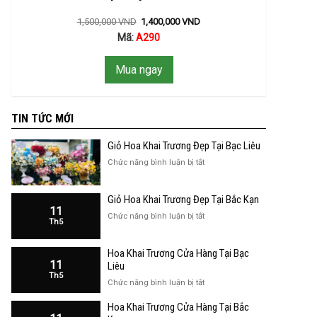
1,500,000
VND
1,400,000
VND
Mã:
A290
Mua ngay
TIN TỨC MỚI
Giỏ Hoa Khai Trương Đẹp Tại Bạc Liêu
ở
Chức năng bình luận bị tắt
Giỏ
Hoa
Giỏ Hoa Khai Trương Đẹp Tại Bắc Kạn
Khai
11
Trương
ở
Chức năng bình luận bị tắt
Th5
Đẹp
Giỏ
Tại
Hoa
Bạc
Hoa Khai Trương Cửa Hàng Tại Bạc
Khai
Liêu
11
Trương
Liêu
Th5
Đẹp
ở
Chức năng bình luận bị tắt
Tại
Hoa
Bắc
Hoa Khai Trương Cửa Hàng Tại Bắc
Khai
Kạn