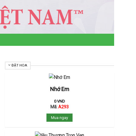
ĐẶT HOA
Nhớ Em
0
VND
Mã:
A293
Mua ngay