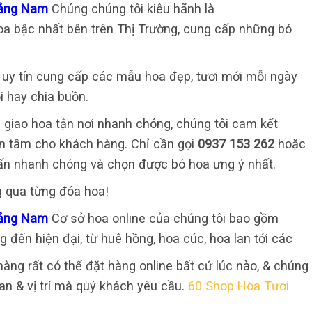
Quảng Nam
Chúng chúng tôi kiêu hãnh là
a bậc nhất bên trên Thị Trường, cung cấp những bó
ỉ uy tín cung cấp các mẫu hoa đẹp, tươi mới mỗi ngày
i hay chia buồn.
 giao hoa tận nơi nhanh chóng, chúng tôi cam kết
 an tâm cho khách hàng. Chỉ cần gọi
0937 153 262
hoặc
ấn nhanh chóng và chọn được bó hoa ưng ý nhất.
g qua từng đóa hoa!
Quảng Nam
Cơ sở hoa online của chúng tôi bao gồm
g đến hiện đại, từ huê hồng, hoa cúc, hoa lan tới các
hàng rất có thể đặt hàng online bất cứ lúc nào, & chúng
an & vị trí mà quý khách yêu cầu.
60 Shop Hoa Tươi