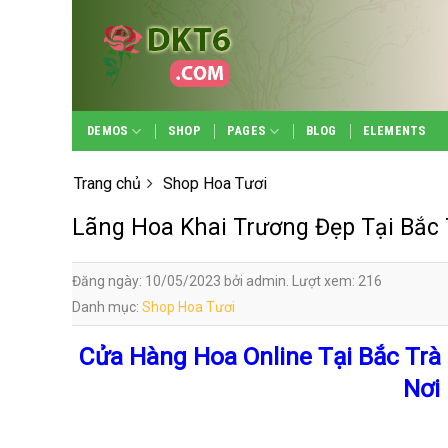
Skip
to
content
DEMOS
SHOP
PAGES
BLOG
ELEMENTS
Trang chủ
Shop Hoa Tươi
Lãng Hoa Khai Trương Đẹp Tại Bắ
Đăng ngày: 10/05/2023 bởi admin. Lượt xem: 216
Danh mục:
Shop Hoa Tươi
Cửa Hàng Hoa Online Tại Bắc Tr
Nơi