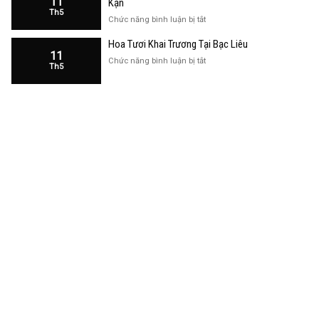
11
Kạn
Trương
Th5
Cửa
ở
Chức năng bình luận bị tắt
Hàng
Hoa
Tại
Hoa Tươi Khai Trương Tại Bạc Liêu
Khai
Bạc
11
Trương
ở
Chức năng bình luận bị tắt
Liêu
Th5
Cửa
Hoa
Hàng
Tươi
Tại
Khai
Bắc
Trương
Kạn
Tại
Bạc
Liêu