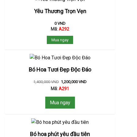
Yêu Thương Trọn Vẹn
0
VND
Mã:
A292
Mua ngay
Bó Hoa Tươi Đẹp Độc Đáo
1,400,000
VND
1,200,000
VND
Mã:
A291
Mua ngay
Bó hoa phút yêu đầu tiên