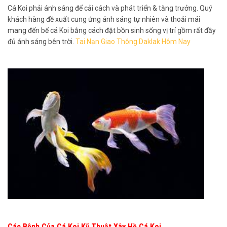
Cá Koi phải ánh sáng để cải cách và phát triển & tăng trưởng. Quý
khách hàng đề xuất cung ứng ánh sáng tự nhiên và thoải mái
mang đến bể cá Koi bằng cách đặt bồn sinh sống vị trí gồm rất đầy
đủ ánh sáng bên trời.
Tai Nạn Giao Thông Daklak Hôm Nay
Các Bệnh Của Cá Koi Kỹ Thuật Xây Hồ Cá Koi