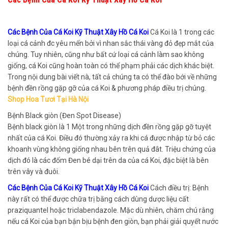
Các Bệnh Của Cá Koi Kỹ Thuật Xây Hồ Cá Koi
Cá Koi là 1 trong các
loại cá cảnh đc yêu mến bởi vì nhan sắc thái vàng đỏ đẹp mắt của
chúng. Tuy nhiên, cũng như bất cứ loại cá cảnh làm sao không
giống, cá Koi cũng hoàn toàn có thể phạm phải các dịch khác biệt.
Trong nội dung bài viết nà, tất cả chúng ta có thể đào bới về những
bệnh đền rồng gặp gỡ của cá Koi & phương pháp điều trị chúng.
Shop Hoa Tươi Tại Hà Nội
Bệnh Black giòn (Đen Spot Disease)
Bệnh black giòn là 1 Một trong những dịch đền rồng gặp gỡ tuyệt
nhất của cá Koi. Điều đó thường xảy ra khi cá được nhập từ bỏ các
khoanh vùng không giống nhau bên trên quả đât. Triệu chứng của
dịch đó là các đốm Đen bé dại trên da của cá Koi, đặc biệt là bên
trên vây và đuôi.
Các Bệnh Của Cá Koi Kỹ Thuật Xây Hồ Cá Koi
Cách điều trị: Bệnh
này rất có thể được chữa trị bằng cách dùng dược liệu cất
praziquantel hoặc triclabendazole. Mặc dù nhiên, chăm chú rằng
nếu cá Koi của bạn bận bịu bệnh đen giòn, bạn phải giải quyết nước