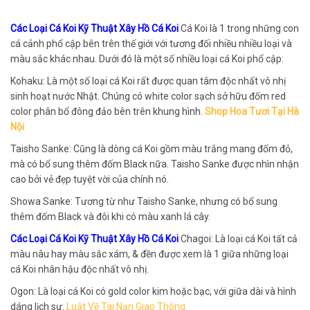
Các Loại Cá Koi Kỹ Thuật Xây Hồ Cá Koi
Cá Koi là 1 trong những con
cá cảnh phổ cập bên trên thế giới với tương đối nhiều nhiều loại và
màu sắc khác nhau. Dưới đó là một số nhiều loại cá Koi phổ cập:
Kohaku: Là một số loại cá Koi rất được quan tâm độc nhất vô nhị
sinh hoạt nước Nhật. Chúng có white color sạch sở hữu đốm red
color phân bổ đông đảo bên trên khung hình.
Shop Hoa Tươi Tại Hà
Nội
Taisho Sanke: Cũng là dòng cá Koi gồm màu trắng mang đốm đỏ,
mà có bổ sung thêm đốm Black nữa. Taisho Sanke được nhìn nhận
cao bởi vẻ đẹp tuyệt vời của chính nó.
Showa Sanke: Tương từ như Taisho Sanke, nhưng có bổ sung
thêm đốm Black và đôi khi có màu xanh lá cây.
Các Loại Cá Koi Kỹ Thuật Xây Hồ Cá Koi
Chagoi: Là loại cá Koi tất cả
màu nâu hay màu sắc xám, & đền được xem là 1 giữa những loại
cá Koi nhân hậu độc nhất vô nhị.
Ogon: Là loại cá Koi có gold color kim hoặc bạc, với giữa dài và hình
dáng lịch sự.
Luật Về Tai Nạn Giao Thông