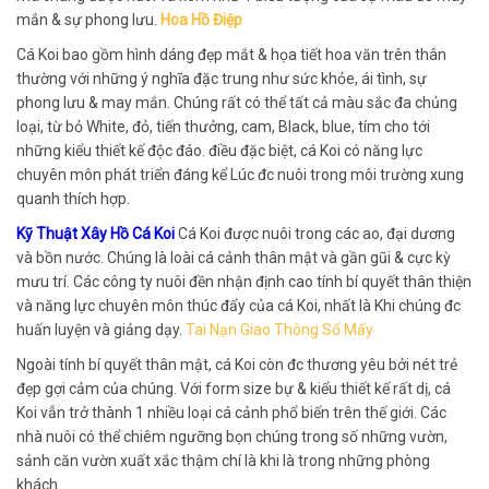
mắn & sự phong lưu.
Hoa Hồ Điệp
Cá Koi bao gồm hình dáng đẹp mắt & họa tiết hoa văn trên thân
thường với những ý nghĩa đặc trung như sức khỏe, ái tình, sự
phong lưu & may mắn. Chúng rất có thể tất cả màu sắc đa chủng
loại, từ bỏ White, đỏ, tiến thưởng, cam, Black, blue, tím cho tới
những kiểu thiết kế độc đáo. điều đặc biệt, cá Koi có năng lực
chuyên môn phát triển đáng kể Lúc đc nuôi trong môi trường xung
quanh thích hợp.
Kỹ Thuật Xây Hồ Cá Koi
Cá Koi được nuôi trong các ao, đại dương
và bồn nước. Chúng là loài cá cảnh thân mật và gần gũi & cực kỳ
mưu trí. Các công ty nuôi đền nhận định cao tính bí quyết thân thiện
và năng lực chuyên môn thúc đẩy của cá Koi, nhất là Khi chúng đc
huấn luyện và giảng dạy.
Tai Nạn Giao Thông Số Mấy
Ngoài tính bí quyết thân mật, cá Koi còn đc thương yêu bởi nét trẻ
đẹp gợi cảm của chúng. Với form size bự & kiểu thiết kế rất dị, cá
Koi vẫn trở thành 1 nhiều loại cá cảnh phổ biến trên thế giới. Các
nhà nuôi có thể chiêm ngưỡng bọn chúng trong số những vườn,
sảnh căn vườn xuất xắc thậm chí là khi là trong những phòng
khách.