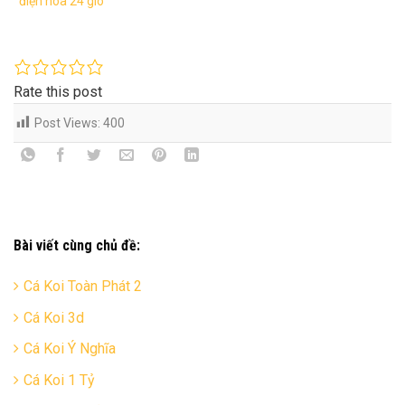
điện hoa 24 gio
Rate this post
Post Views:
400
Bài viết cùng chủ đề:
Cá Koi Toàn Phát 2
Cá Koi 3d
Cá Koi Ý Nghĩa
Cá Koi 1 Tỷ