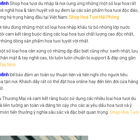
 Minh
Shop hoa tươi du nhập là nơi cung ứng những một số loại hoa rất
am mê nghề hoa & tâm huyết với sự đem lại các sản phẩm hoa tươi độc đáo,
ững hệ trọng hàng đầu tại Việt Nam.
Shop Hoa Tươi Hải Phòng
i tiêu dùng những một số loại hoa nhập khẩu từ bỏ những lớp nước
ôi cam kết ràng buộc dùng các loại hoa tuoi chất lượng cao độc nhất,
những dòng sản phẩm hoa tuoi tuyệt vời nhất.
t số loại hoa cân xứng có những dịp đặc biệt cũng như: sanh nhật, lưu
n thân mật & tay nghề cao, tôi luôn luôn chuẩn bị support & đáp ứng gần
Tây Ninh
 Minh
Để bảo đảm an toàn sự thuận tiện và tiện nghi cho người tiêu
 tận nơi. Khách dãy rất có thể đặt hoa online hay đến liên đới cửa hàng
t.
Vụ Thương Mại và cam kết ràng buộc sử dụng các nhiều loại hoa tươi du
à liên tưởng an toàn và đáng tin cậy cho các ai yêu dấu hoa tươi và ý
ón tiến thưởng ý nghĩa sâu sắc và đặc biệt quan trọng.
Shop Hoa Tươi