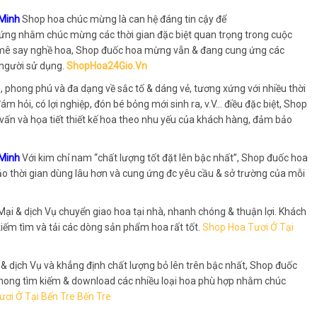
 Minh
Shop hoa chúc mừng là can hệ đáng tin cậy để
xứng nhằm chúc mừng các thời gian đặc biệt quan trọng trong cuộc
à mê say nghề hoa, Shop đuốc hoa mừng vẫn & đang cung ứng các
 người sử dụng.
ShopHoa24Gio.Vn
phong phú và đa dạng về sắc tố & dáng vẻ, tương xứng với nhiều thời
m hỏi, có lợi nghiệp, đón bé bỏng mới sinh ra, v.V… điều đặc biệt, Shop
ấn và họa tiết thiết kế hoa theo nhu yếu của khách hàng, đảm bảo
 Minh
Với kim chỉ nam “chất lượng tốt đặt lên bậc nhất”, Shop đuốc hoa
ảo thời gian dùng lâu hơn và cung ứng đc yêu cầu & sở trường của mỗi
i & dịch Vụ chuyển giao hoa tại nhà, nhanh chóng & thuận lợi. Khách
kiếm tìm và tải các dòng sản phẩm hoa rất tốt.
Shop Hoa Tươi Ở Tại
 dịch Vụ và khẳng định chất lượng bỏ lên trên bậc nhất, Shop đuốc
g mong tìm kiếm & download các nhiều loại hoa phù hợp nhằm chúc
ơi Ở Tại Bến Tre Bến Tre