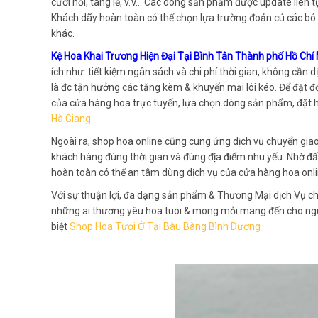
cưới hỏi, tang lễ, v.V… Các dòng sản phẩm được update liên t
Khách dãy hoàn toàn có thể chọn lựa trường đoản cú các bó 
khác.
Kệ Hoa Khai Trương Hiện Đại Tại Bình Tân Thành phố Hồ Chí
ích như: tiết kiệm ngân sách và chi phí thời gian, không cần
là đc tận hưởng các tặng kèm & khuyến mại lôi kéo. Để đặt 
của cửa hàng hoa trực tuyến, lựa chọn dòng sản phẩm, đặt h
Hà Giang
Ngoài ra, shop hoa online cũng cung ứng dịch vụ chuyển gia
khách hàng đúng thời gian và đúng địa điểm nhu yếu. Nhờ đấ
hoàn toàn có thể an tâm dùng dịch vụ của cửa hàng hoa onli
Với sự thuận lợi, đa dạng sản phẩm & Thương Mại dịch Vụ ch
những ai thương yêu hoa tuoi & mong mỏi mang đến cho ngư
biệt
Shop Hoa Tươi Ở Tại Bàu Bàng Bình Dương