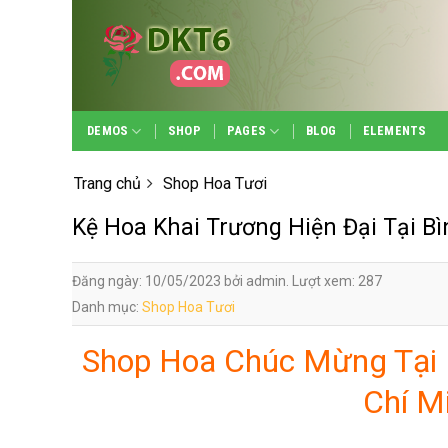
Skip
to
content
DEMOS
SHOP
PAGES
BLOG
ELEMENTS
Trang chủ
Shop Hoa Tươi
Kệ Hoa Khai Trương Hiện Đại Tại B
Đăng ngày: 10/05/2023 bởi admin. Lượt xem: 287
Danh mục:
Shop Hoa Tươi
Shop Hoa Chúc Mừng Tại 
Chí M