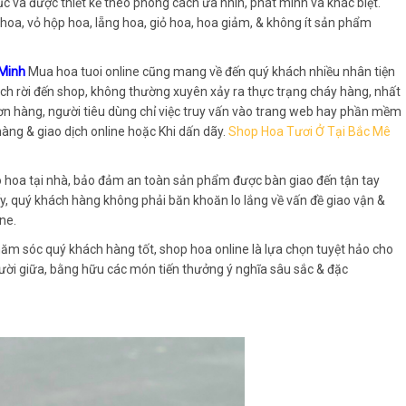
ục và được thiết kế theo phong cách ưa nhìn, phát minh và khác biệt.
hoa, vỏ hộp hoa, lẵng hoa, giỏ hoa, hoa giảm, & không ít sản phẩm
 Minh
Mua hoa tuoi online cũng mang về đến quý khách nhiều nhân tiện
 dịch rời đến shop, không thường xuyên xảy ra thực trạng cháy hàng, nhất
đơn hàng, người tiêu dùng chỉ việc truy vấn vào trang web hay phần mềm
àng & giao dịch online hoặc Khi dấn dãy.
Shop Hoa Tươi Ở Tại Bắc Mê
o hoa tại nhà, bảo đảm an toàn sản phẩm được bàn giao đến tận tay
y, quý khách hàng không phải băn khoăn lo lắng về vấn đề giao vận &
ne.
ăm sóc quý khách hàng tốt, shop hoa online là lựa chọn tuyệt hảo cho
ời giữa, bằng hữu các món tiến thưởng ý nghĩa sâu sắc & đặc