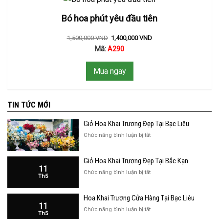
Bó hoa phút yêu đầu tiên
1,500,000
VND
1,400,000
VND
Mã:
A290
Mua ngay
TIN TỨC MỚI
Giỏ Hoa Khai Trương Đẹp Tại Bạc Liêu
ở
Chức năng bình luận bị tắt
Giỏ
Hoa
Giỏ Hoa Khai Trương Đẹp Tại Bắc Kạn
Khai
11
Trương
ở
Chức năng bình luận bị tắt
Th5
Đẹp
Giỏ
Tại
Hoa
Bạc
Hoa Khai Trương Cửa Hàng Tại Bạc Liêu
Khai
Liêu
11
Trương
ở
Chức năng bình luận bị tắt
Th5
Đẹp
Hoa