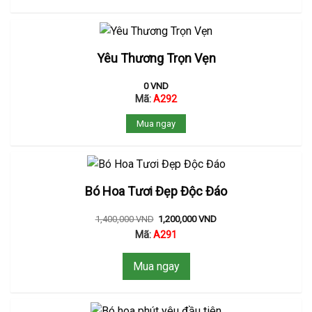
Yêu Thương Trọn Vẹn
0
VND
Mã:
A292
Mua ngay
Bó Hoa Tươi Đẹp Độc Đáo
1,400,000
VND
1,200,000
VND
Mã:
A291
Mua ngay