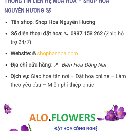
THÔNG TIN LIÊN HỆ MUA HOA – SHOP HOA
NGUYÊN HƯƠNG 🌸
Tên shop:
Shop Hoa Nguyên Hương
Số điện thoại đặt hoa:
📞
0937 153 262
(Zalo hỗ
trợ 24/7)
Website:
🌐
shopbanhoa.com
Địa chỉ cửa hàng:
📍
Biên Hòa Đồng Nai
Dịch vụ:
Giao hoa tận nơi – Đặt hoa online – Làm
theo yêu cầu – Miễn phí thiệp chúc