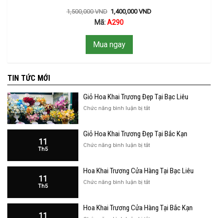
1,500,000
VND
1,400,000
VND
Mã:
A290
Mua ngay
TIN TỨC MỚI
Giỏ Hoa Khai Trương Đẹp Tại Bạc Liêu
ở
Chức năng bình luận bị tắt
Giỏ
Hoa
Giỏ Hoa Khai Trương Đẹp Tại Bắc Kạn
Khai
11
Trương
ở
Chức năng bình luận bị tắt
Th5
Đẹp
Giỏ
Tại
Hoa
Bạc
Hoa Khai Trương Cửa Hàng Tại Bạc Liêu
Khai
Liêu
11
Trương
ở
Chức năng bình luận bị tắt
Th5
Đẹp
Hoa
Tại
Khai
Bắc
Hoa Khai Trương Cửa Hàng Tại Bắc Kạn
Trương
Kạn
11
Cửa