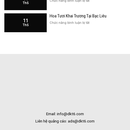
ở
Chức năng bình luận bị tắt
Th5
Hàng
Hoa
Tại
Khai
Bạc
Hoa Tươi Khai Trương Tại Bạc Liêu
Trương
Liêu
11
Cửa
ở
Chức năng bình luận bị tắt
Th5
Hàng
Hoa
Tại
Tươi
Bắc
Khai
Kạn
Trương
Tại
Bạc
Liêu
Email: info@dkt6.com
Liên hệ quảng cáo: ads@dkt6.com