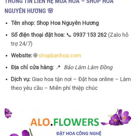
THÔNG TIN LIÊN HỆ MUA HOA – SHOP HOA
NGUYÊN HƯƠNG 🌸
Tên shop:
Shop Hoa Nguyên Hương
Số điện thoại đặt hoa:
📞
0937 153 262
(Zalo hỗ
trợ 24/7)
Website:
🌐
shopbanhoa.com
Địa chỉ cửa hàng:
📍
Bảo Lâm Lâm Đồng
Dịch vụ:
Giao hoa tận nơi – Đặt hoa online – Làm
theo yêu cầu – Miễn phí thiệp chúc