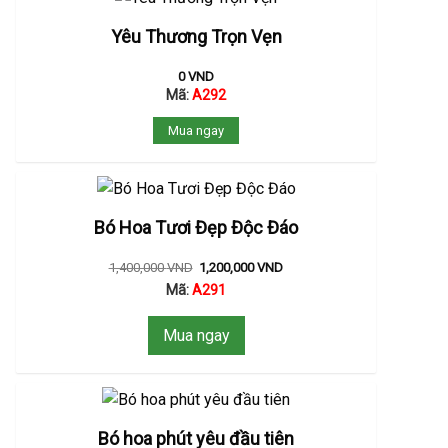
Yêu Thương Trọn Vẹn
0
VND
Mã:
A292
Mua ngay
Bó Hoa Tươi Đẹp Độc Đáo
1,400,000
VND
1,200,000
VND
Mã:
A291
Mua ngay
Bó hoa phút yêu đầu tiên