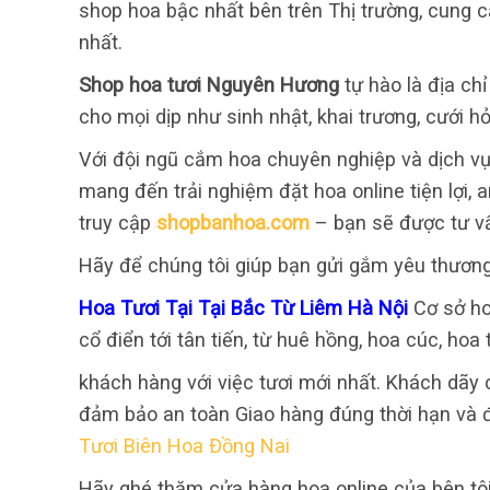
shop hoa bậc nhất bên trên Thị trường, cung 
nhất.
Shop hoa tươi Nguyên Hương
tự hào là địa ch
cho mọi dịp như sinh nhật, khai trương, cưới hỏ
Với đội ngũ cắm hoa chuyên nghiệp và dịch vụ
mang đến trải nghiệm đặt hoa online tiện lợi,
truy cập
shopbanhoa.com
– bạn sẽ được tư v
Hãy để chúng tôi giúp bạn gửi gắm yêu thươn
Hoa Tươi Tại Tại Bắc Từ Liêm Hà Nội
Cơ sở ho
cổ điển tới tân tiến, từ huê hồng, hoa cúc, hoa
khách hàng với việc tươi mới nhất. Khách dãy c
đảm bảo an toàn Giao hàng đúng thời hạn và 
Tươi Biên Hoa Đồng Nai
Hãy ghé thăm cửa hàng hoa online của bên tô