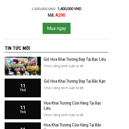
1,500,000
VND
1,400,000
VND
Mã:
A290
Mua ngay
TIN TỨC MỚI
Giỏ Hoa Khai Trương Đẹp Tại Bạc Liêu
ở
Chức năng bình luận bị tắt
Giỏ
Hoa
Giỏ Hoa Khai Trương Đẹp Tại Bắc Kạn
Khai
11
Trương
ở
Chức năng bình luận bị tắt
Th5
Đẹp
Giỏ
Tại
Hoa
Bạc
Hoa Khai Trương Cửa Hàng Tại Bạc
Khai
Liêu
11
Trương
Liêu
Th5
Đẹp
ở
Chức năng bình luận bị tắt
Tại
Hoa
Bắc
Hoa Khai Trương Cửa Hàng Tại Bắc
Khai
Kạn