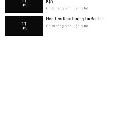
11
Kạn
Trương
Th5
Cửa
ở
Chức năng bình luận bị tắt
Hàng
Hoa
Tại
Hoa Tươi Khai Trương Tại Bạc Liêu
Khai
Bạc
11
Trương
ở
Chức năng bình luận bị tắt
Liêu
Th5
Cửa
Hoa
Hàng
Tươi
Tại
Khai
Bắc
Trương
Kạn
Tại
Bạc
Liêu