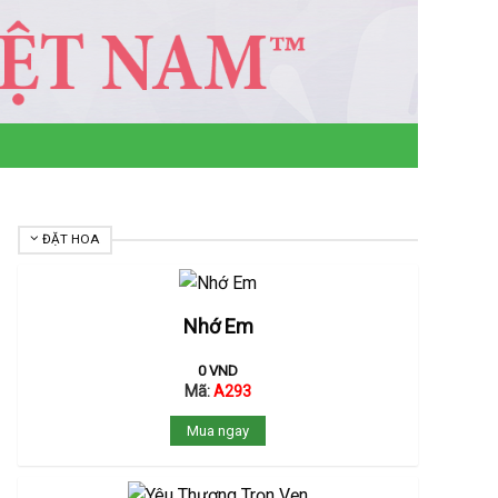
ĐẶT HOA
Nhớ Em
0
VND
Mã:
A293
Mua ngay