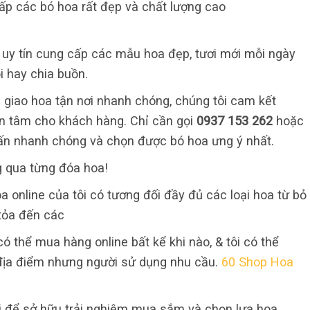
cấp các bó hoa rất đẹp và chất lượng cao
ỉ uy tín cung cấp các mẫu hoa đẹp, tươi mới mỗi ngày
i hay chia buồn.
 giao hoa tận nơi nhanh chóng, chúng tôi cam kết
 an tâm cho khách hàng. Chỉ cần gọi
0937 153 262
hoặc
ấn nhanh chóng và chọn được bó hoa ưng ý nhất.
g qua từng đóa hoa!
a online của tôi có tương đối đầy đủ các loại hoa từ bỏ
 tỏa đến các
ó thể mua hàng online bất kể khi nào, & tôi có thể
địa điểm nhưng người sử dụng nhu cầu.
60 Shop Hoa
i để sở hữu trải nghiệm mua sắm và chọn lựa hoa