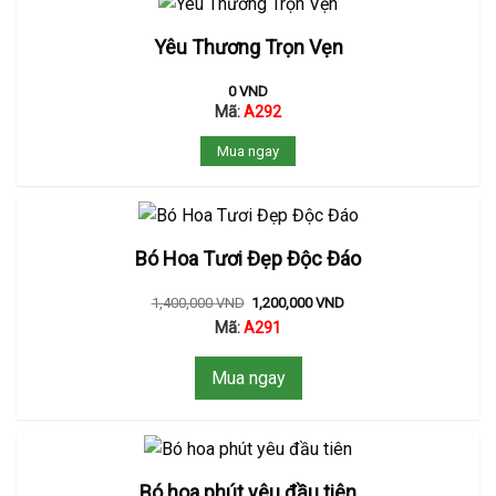
Yêu Thương Trọn Vẹn
0
VND
Mã:
A292
Mua ngay
Bó Hoa Tươi Đẹp Độc Đáo
1,400,000
VND
1,200,000
VND
Mã:
A291
Mua ngay
Bó hoa phút yêu đầu tiên