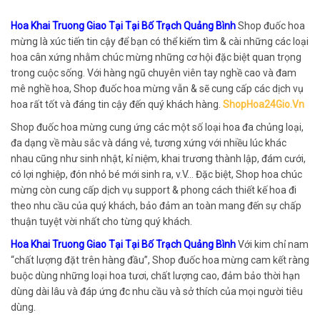
Hoa Khai Truong Giao Tại Tại Bố Trạch Quảng Bình
Shop đuốc hoa
mừng là xúc tiến tin cậy để bạn có thể kiếm tìm & cài những các loại
hoa cân xứng nhằm chúc mừng những cơ hội đặc biệt quan trọng
trong cuộc sống. Với hàng ngũ chuyên viên tay nghề cao và đam
mê nghề hoa, Shop đuốc hoa mừng vẫn & sẽ cung cấp các dịch vụ
hoa rất tốt và đáng tin cậy đến quý khách hàng.
ShopHoa24Gio.Vn
Shop đuốc hoa mừng cung ứng các một số loại hoa đa chủng loại,
đa dạng về màu sắc và dáng vẻ, tương xứng với nhiều lúc khác
nhau cũng như sinh nhật, kỉ niệm, khai trương thành lập, đám cưới,
có lợi nghiệp, đón nhỏ bé mới sinh ra, v.V… Đặc biệt, Shop hoa chúc
mừng còn cung cấp dịch vụ support & phong cách thiết kế hoa đi
theo nhu cầu của quý khách, bảo đảm an toàn mang đến sự chấp
thuận tuyệt vời nhất cho từng quý khách.
Hoa Khai Truong Giao Tại Tại Bố Trạch Quảng Bình
Với kim chỉ nam
“chất lượng đặt trên hàng đầu”, Shop đuốc hoa mừng cam kết ràng
buộc dùng những loại hoa tươi, chất lượng cao, đảm bảo thời hạn
dùng dài lâu và đáp ứng đc nhu cầu và sở thích của mọi người tiêu
dùng.