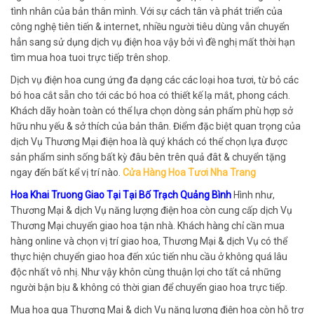
tình nhân của bản thân mình. Với sự cách tân và phát triển của
công nghệ tiên tiến & internet, nhiều người tiêu dùng vẫn chuyển
hẳn sang sử dụng dịch vụ điện hoa vậy bởi vì đề nghị mất thời hạn
tìm mua hoa tuoi trực tiếp trên shop.
Dịch vụ điện hoa cung ứng đa dạng các các loại hoa tươi, từ bỏ các
bó hoa cắt sẵn cho tới các bó hoa có thiết kế lạ mắt, phong cách.
Khách dãy hoàn toàn có thể lựa chọn dòng sản phẩm phù hợp sở
hữu nhu yếu & sở thích của bản thân. Điểm đặc biệt quan trọng của
dịch Vụ Thương Mại điện hoa là quý khách có thể chọn lựa được
sản phẩm sinh sống bất kỳ đâu bên trên quả đât & chuyển tặng
ngay đến bất kể vị trí nào.
Cửa Hàng Hoa Tươi Nha Trang
Hoa Khai Truong Giao Tại Tại Bố Trạch Quảng Bình
Hình như,
Thương Mại & dịch Vụ năng lượng điện hoa còn cung cấp dịch Vụ
Thương Mại chuyển giao hoa tận nhà. Khách hàng chỉ cần mua
hàng online và chọn vị trí giao hoa, Thương Mại & dịch Vụ có thể
thực hiện chuyển giao hoa đến xúc tiến nhu cầu ở không quá lâu
độc nhất vô nhị. Như vậy khôn cùng thuận lợi cho tất cả những
người bận bịu & không có thời gian để chuyển giao hoa trực tiếp.
Mua hoa qua Thương Mại & dịch Vụ năng lượng điện hoa còn hỗ trợ