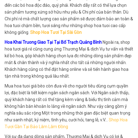
đến các bó hoa độc đáo, quý phái. Khách dãy rất có thể lựa chọn
sản phẩm tương xứng sở hữu nhu yếu & Chi phí của bản thân. Dù
Chi phí rẻ mà chất lượng cao sản phẩm sẽ được đảm bảo an toàn &
hoa tuoi chậm bền, tươi sáng như những shop hoa tuoi cao cấp
không giống.
Shop Hoa Tươi Tại Sài Gòn
Hoa Khai Truong Giao Tại Tại Bố Trạch Quảng Bình
Ngoài ra, shop
hoa tươi giá rẻ cũng cung ứng Thương Mại & dịch Vụ tư vấn và thiết
kế bó hoa, góp khách hàng chọn lựa đc những dòng sản phẩm đẹp
mắt & chân thành và ý nghĩa nhất cho tất cả những người nhấn.
Khách hàng cũng có thể đặt hàng online và sẽ tiến hành giao hoa
tận nhà trong không quá lâu nhất.
Mua hoa tuoi giá bèo còn đưa về cho người tiêu dùng cụm quyền
lợi, đặc biệt là tiết kiệm ngân sách ngân sách. Với Ngân sách thấp,
quý khách hàng rất có thể tặng kèm vàng & biểu thị tình cảm mà
không hẳn băn khoăn lo lắng về ngân sách. Như vậy càng gồm ý
nghĩa sâu sắc rộng Một trong những thời gian đặc biệt quan trọng
như sanh nhật, kỷ niệm, tình yêu, cưới hỏi, tang lễ, v.V…
Shop Hoa
Tươi Gần Tại Bảo Lâm Lâm Đồng
Với sự đa dạng dòng sản phẩm, Thương Mại & dịch Vụ có lợi &