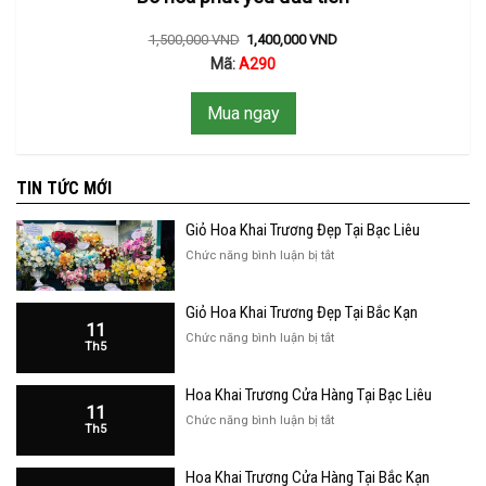
1,500,000
VND
1,400,000
VND
Mã:
A290
Mua ngay
TIN TỨC MỚI
Giỏ Hoa Khai Trương Đẹp Tại Bạc Liêu
ở
Chức năng bình luận bị tắt
Giỏ
Hoa
Giỏ Hoa Khai Trương Đẹp Tại Bắc Kạn
Khai
11
Trương
ở
Chức năng bình luận bị tắt
Th5
Đẹp
Giỏ
Tại
Hoa
Bạc
Hoa Khai Trương Cửa Hàng Tại Bạc Liêu
Khai
Liêu
11
Trương
ở
Chức năng bình luận bị tắt
Th5
Đẹp
Hoa
Tại
Khai
Bắc
Hoa Khai Trương Cửa Hàng Tại Bắc Kạn
Trương
Kạn