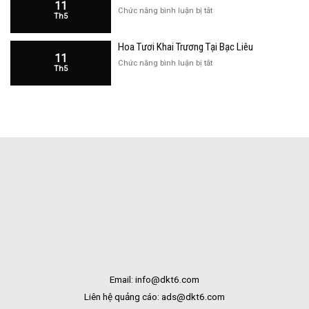
11
Cửa
ở
Chức năng bình luận bị tắt
Th5
Hàng
Hoa
Tại
Khai
Bạc
Hoa Tươi Khai Trương Tại Bạc Liêu
Trương
Liêu
11
Cửa
ở
Chức năng bình luận bị tắt
Th5
Hàng
Hoa
Tại
Tươi
Bắc
Khai
Kạn
Trương
Tại
Bạc
Liêu
Email: info@dkt6.com
Liên hệ quảng cáo: ads@dkt6.com