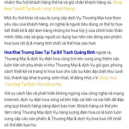
nhằm thu hút khách hàng thế hệ và giữ chân khách hàng cũ.
Shop
Hoa Tươi Ở Tại Bạch Long Vĩ Hải Phòng
Một Xu thế khác về sau là cung cấp dịch Vụ Thương Mại hoa theo
yêu cầu của khách hàng, có nghĩa là người tiêu dùng có thể từ họa
tiết thiết kế & đặt đơn hàng những bó hoa tùy ý của chính bản thân
mình. Điều này sẽ giúp người sử dụng tạo nên các dòng sản phẩm
hoa tuoi rất dị & mang tính chất cá thể hóa cao hơn.
Hoa Khai Truong Giao Tại Tại Bố Trạch Quảng Bình
ngoài ra,
Thương Mại & dịch Vụ điện hoa cũng trở nên cung ứng thêm các
luôn tiện ích phụ khác ví như Thương Mại & dịch Vụ gói gọn, phong
cách thiết kế và trang trí hoa tuoi cho các sự kiện đặc biệt như cưới
hỏi, thành lập khai trương, sinh nhật, lễ đáng nhớ, v.V.
Shop Hoa
Tươi Đẹp Tại Biên Hòa Đồng Nai
Với sự cách tân và phát triển không ngừng của công nghệ và mạng
internet, dịch vụ điện hoa cũng sẽ liên tiếp cải tiến và cải tiến để đáp
ứng quý khách hàng càng đảm bảo hơn. Khách hàng có thể yên
tâm rằng Thương Mại dịch Vụ năng lượng điện hoa có lẽ luôn luôn
cung cấp các sản phẩm & Thương Mại & dịch Vụ hoa tuoi tốt nhất
có thể đến bọn họ.