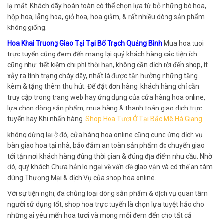
lạ mắt. Khách dãy hoàn toàn có thể chọn lựa từ bỏ những bó hoa,
hộp hoa, lẵng hoa, giỏ hoa, hoa giảm, & rất nhiều dòng sản phẩm
không giống.
Hoa Khai Truong Giao Tại Tại Bố Trạch Quảng Bình
Mua hoa tuoi
trực tuyến cũng đem đến mang lại quý khách hàng các tiện ích
cũng như: tiết kiệm chi phí thời hạn, không cần dịch rời đến shop, ít
xảy ra tình trạng cháy dãy, nhất là được tận hưởng những tặng
kèm & tặng thêm thu hút. Để đặt đơn hàng, khách hàng chỉ cần
truy cập trong trang web hay ứng dụng của cửa hàng hoa online,
lựa chọn dòng sản phẩm, mua hàng & thanh toán giao dịch trực
tuyến hay Khi nhấn hàng.
Shop Hoa Tươi Ở Tại Bắc Mê Hà Giang
không dừng lại ở đó, cửa hàng hoa online cũng cung ứng dịch vụ
bàn giao hoa tại nhà, bảo đảm an toàn sản phẩm đc chuyển giao
tới tận nơi khách hàng đúng thời gian & đúng địa điểm nhu cầu. Nhờ
đó, quý khách Chưa hẳn lo ngại về vấn đề giao vận và có thể an tâm
dùng Thương Mại & dịch Vụ của shop hoa online.
Với sự tiện nghi, đa chủng loại dòng sản phẩm & dịch vụ quan tâm
người sử dụng tốt, shop hoa trực tuyến là chọn lựa tuyệt hảo cho
những ai yêu mến hoa tươi và mong mỏi đem đến cho tất cả