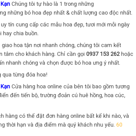
c Kạn
Chúng tôi tự hào là 1 trong những
ứng những bó hoa đẹp nhất & chất lượng cao độc nhất.
ỉ uy tín cung cấp các mẫu hoa đẹp, tươi mới mỗi ngày
i hay chia buồn.
 giao hoa tận nơi nhanh chóng, chúng tôi cam kết
 an tâm cho khách hàng. Chỉ cần gọi
0937 153 262
hoặc
ấn nhanh chóng và chọn được bó hoa ưng ý nhất.
g qua từng đóa hoa!
c Kạn
Cửa hàng hoa online của bên tôi bao gồm tương
iển đến tiến bộ, trường đoản cú huê hồng, hoa cúc,
ch hàng có thể đặt đơn hàng online bất kể khi nào, và
ng thời hạn và địa điểm mà quý khách nhu yếu.
60