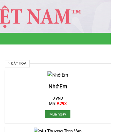
ĐẶT HOA
Nhớ Em
0
VND
Mã:
A293
Mua ngay