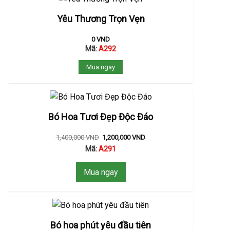
Yêu Thương Trọn Vẹn
0
VND
Mã:
A292
Mua ngay
Bó Hoa Tươi Đẹp Độc Đáo
1,400,000
VND
1,200,000
VND
Mã:
A291
Mua ngay
Bó hoa phút yêu đầu tiên