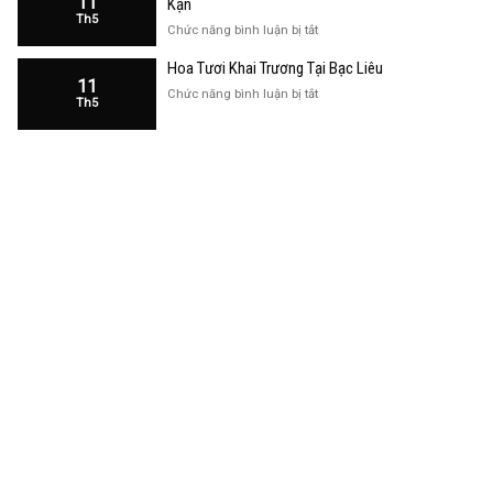
11
Kạn
Trương
Th5
Cửa
ở
Chức năng bình luận bị tắt
Hàng
Hoa
Tại
Hoa Tươi Khai Trương Tại Bạc Liêu
Khai
Bạc
11
Trương
ở
Chức năng bình luận bị tắt
Liêu
Th5
Cửa
Hoa
Hàng
Tươi
Tại
Khai
Bắc
Trương
Kạn
Tại
Bạc
Liêu