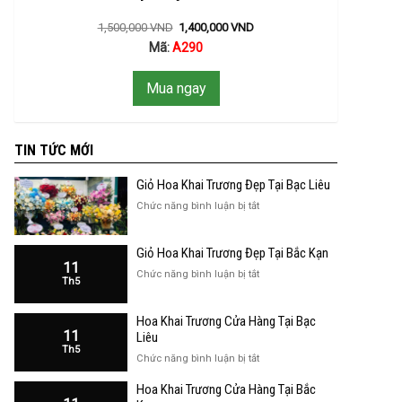
1,500,000
VND
1,400,000
VND
Mã:
A290
Mua ngay
TIN TỨC MỚI
Giỏ Hoa Khai Trương Đẹp Tại Bạc Liêu
ở
Chức năng bình luận bị tắt
Giỏ
Hoa
Giỏ Hoa Khai Trương Đẹp Tại Bắc Kạn
Khai
11
Trương
ở
Chức năng bình luận bị tắt
Th5
Đẹp
Giỏ
Tại
Hoa
Bạc
Hoa Khai Trương Cửa Hàng Tại Bạc
Khai
Liêu
11
Trương
Liêu
Th5
Đẹp
ở
Chức năng bình luận bị tắt
Tại
Hoa
Bắc
Hoa Khai Trương Cửa Hàng Tại Bắc
Khai
Kạn