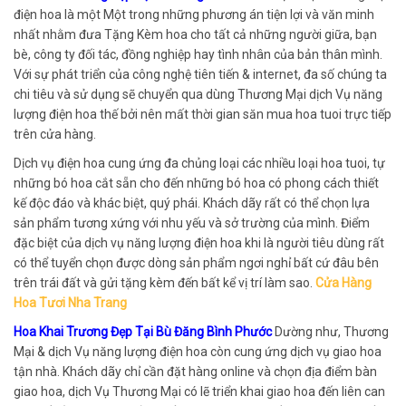
điện hoa là một Một trong những phương án tiện lợi và văn minh
nhất nhằm đưa Tặng Kèm hoa cho tất cả những người giữa, bạn
bè, công ty đối tác, đồng nghiệp hay tình nhân của bản thân mình.
Với sự phát triển của công nghệ tiên tiến & internet, đa số chúng ta
chi tiêu và sử dụng sẽ chuyển qua dùng Thương Mại dịch Vụ năng
lượng điện hoa thế bởi nên mất thời gian săn mua hoa tuoi trực tiếp
trên cửa hàng.
Dịch vụ điện hoa cung ứng đa chủng loại các nhiều loại hoa tuoi, tự
những bó hoa cắt sẵn cho đến những bó hoa có phong cách thiết
kế độc đáo và khác biệt, quý phái. Khách dãy rất có thể chọn lựa
sản phẩm tương xứng với nhu yếu và sở trường của mình. Điểm
đặc biệt của dịch vụ năng lượng điện hoa khi là người tiêu dùng rất
có thể tuyển chọn được dòng sản phẩm ngơi nghỉ bất cứ đâu bên
trên trái đất và gửi tặng kèm đến bất kể vị trí làm sao.
Cửa Hàng
Hoa Tươi Nha Trang
Hoa Khai Trương Đẹp Tại Bù Đăng Bình Phước
Dường như, Thương
Mại & dịch Vụ năng lượng điện hoa còn cung ứng dịch vụ giao hoa
tận nhà. Khách dãy chỉ cần đặt hàng online và chọn địa điểm bàn
giao hoa, dịch Vụ Thương Mại có lẽ triển khai giao hoa đến liên can