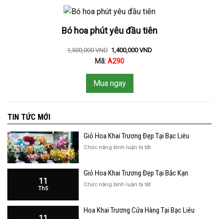
Bó hoa phút yêu đầu tiên
1,500,000
VND
1,400,000
VND
Mã:
A290
Mua ngay
TIN TỨC MỚI
Giỏ Hoa Khai Trương Đẹp Tại Bạc Liêu
ở
Chức năng bình luận bị tắt
Giỏ
Hoa
Giỏ Hoa Khai Trương Đẹp Tại Bắc Kạn
Khai
11
Trương
ở
Chức năng bình luận bị tắt
Th5
Đẹp
Giỏ
Tại
Hoa
Bạc
Hoa Khai Trương Cửa Hàng Tại Bạc Liêu
Khai
Liêu
11
Trương