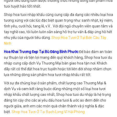
người tiêu dùng luôn được thưởng thức những dòng sản phẩm hoa
tuoi tuyệt hảo tốt nhất.
Shop hoa tuoi nhập khẩu cũng cung cấp đa dạng các nhiều loại hoa
tương xứng với các lúc đặc biệt quan trọng như: sanh nhật, kỷ niệm,
tình yêu, cưới hỏi, tang lễ, v.V… Với đội ngũ chuyên viên quan tâm và
tay nghề cao, tôi luôn luôn sẵn sàng hỗ trợ tư vấn & đáp ứng hồ hết
nhu yếu của người tiêu dùng.
Shop Hoa Tươi Ở Tại Bến Cầu Tây
Ninh
Hoa Khai Trương Đẹp Tại Bù Đăng Bình Phước
Để bảo đảm an toàn
sự thuận lợi và tiện lợi mang đến quý khách hàng, Shop hoa tuoi du
nhập cung cấp dịch Vụ Thương Mại bàn giao hoa tận nơi. Khách
dãy rất có thể đặt hoa trực tuyến hoặc tới liên đới shop nhằm chọn
lựa những dòng sản phẩm hoa tươi nhập khẩu rất tốt.
Với sự đa chủng loại ở sản phẩm, chất lượng cao Thương Mại &
dịch Vụ và cam kết ràng buộc dùng những một số loại hoa tươi
nhập khẩu chất lượng cao nhất, Shop hoa tuoi du nhập là hệ trọng
đáng tin cậy cho các ai yêu dấu hoa tươi & ước ao đem đến cho
người giữa, anh em các món quà chân thành và ý nghĩa & đặc
biệt.
Shop Hoa Tươi Ở Tại Bạch Long Vĩ Hải Phòng