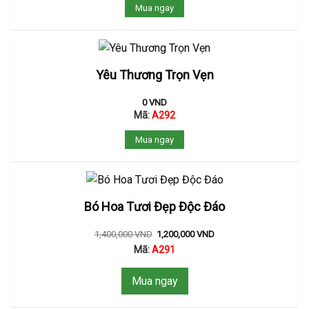
Mua ngay
Yêu Thương Trọn Vẹn
0
VND
Mã:
A292
Mua ngay
Bó Hoa Tươi Đẹp Độc Đáo
1,400,000
VND
1,200,000
VND
Mã:
A291
Mua ngay