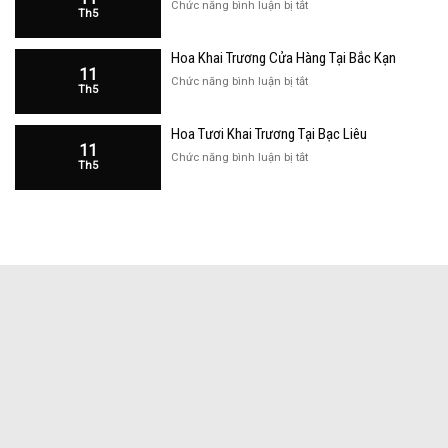
ở
Chức năng bình luận bị tắt
Th5
Đẹp
Hoa
Tại
Khai
Bắc
Hoa Khai Trương Cửa Hàng Tại Bắc Kạn
Trương
Kạn
11
Cửa
ở
Chức năng bình luận bị tắt
Th5
Hàng
Hoa
Tại
Khai
Bạc
Hoa Tươi Khai Trương Tại Bạc Liêu
Trương
Liêu
11
Cửa
ở
Chức năng bình luận bị tắt
Th5
Hàng
Hoa
Tại
Tươi
Bắc
Khai
Kạn
Trương
Tại
Bạc
Liêu