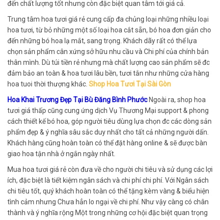
đến chất lượng tốt nhưng còn đặc biệt quan tâm tới giá cả.
Trung tâm hoa tươi giá rẻ cung cấp đa chủng loại những nhiều loại
hoa tươi, từ bỏ những một số loại hoa cắt sẵn, bó hoa đơn giản cho
đến những bó hoa lạ mắt, sang trọng. Khách dãy rất có thể lựa
chọn sản phẩm cân xứng sở hữu nhu cầu và Chi phí của chính bản
thân mình. Dù túi tiền rẻ nhưng mà chất lượng cao sản phẩm sẽ đc
đảm bảo an toàn & hoa tươi lâu bền, tươi tắn như những cửa hàng
hoa tuoi thời thượng khác.
Shop Hoa Tươi Tại Sài Gòn
Hoa Khai Trương Đẹp Tại Bù Đăng Bình Phước
Ngoài ra, shop hoa
tươi giá thấp cũng cung ứng dịch Vụ Thương Mại support & phong
cách thiết kế bó hoa, góp người tiêu dùng lựa chọn đc các dòng sản
phẩm đẹp & ý nghĩa sâu sắc duy nhất cho tất cả những người dấn.
Khách hàng cũng hoàn toàn có thể đặt hàng online & sẽ được bàn
giao hoa tận nhà ở ngắn ngày nhất.
Mua hoa tươi giá rẻ còn đưa về cho người chi tiêu và sử dụng các lợi
ích, đặc biệt là tiết kiệm ngân sách và chi phí chi phí. Với Ngân sách
chi tiêu tốt, quý khách hoàn toàn có thể tặng kèm vàng & biểu hiện
tình cảm nhưng Chưa hẳn lo ngại về chi phí. Như vậy càng có chân
thành và ý nghĩa rộng Một trong những cơ hội đặc biệt quan trọng