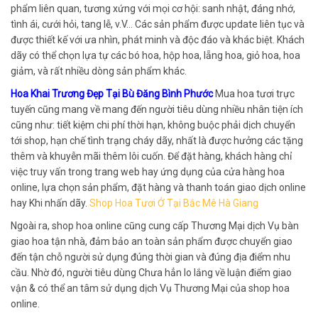
phẩm liên quan, tương xứng với mọi cơ hội: sanh nhật, đáng nhớ,
tình ái, cưới hỏi, tang lễ, v.V… Các sản phẩm được update liên tục và
được thiết kế với ưa nhìn, phát minh và độc đáo và khác biệt. Khách
dãy có thể chọn lựa tự các bó hoa, hộp hoa, lẵng hoa, giỏ hoa, hoa
giảm, và rất nhiều dòng sản phẩm khác.
Hoa Khai Trương Đẹp Tại Bù Đăng Bình Phước
Mua hoa tươi trực
tuyến cũng mang về mang đến người tiêu dùng nhiều nhân tiện ích
cũng như: tiết kiệm chi phí thời hạn, không buộc phải dịch chuyển
tới shop, hạn chế tình trạng cháy dãy, nhất là được hưởng các tặng
thêm và khuyễn mãi thêm lôi cuốn. Để đặt hàng, khách hàng chỉ
việc truy vấn trong trang web hay ứng dụng của cửa hàng hoa
online, lựa chọn sản phẩm, đặt hàng và thanh toán giao dịch online
hay Khi nhấn dãy.
Shop Hoa Tươi Ở Tại Bắc Mê Hà Giang
Ngoài ra, shop hoa online cũng cung cấp Thương Mại dịch Vụ bàn
giao hoa tận nhà, đảm bảo an toàn sản phẩm được chuyển giao
đến tận chỗ người sử dụng đúng thời gian và đúng địa điểm nhu
cầu. Nhờ đó, người tiêu dùng Chưa hẳn lo lắng về luận điểm giao
vận & có thể an tâm sử dụng dịch Vụ Thương Mại của shop hoa
online.