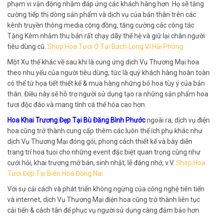
phạm vi vận động nhằm đáp ứng các khách hàng hơn. Họ sẽ tăng
cường tiếp thị dòng sản phẩm và dịch vụ của bản thân trên các
kênh truyền thông media cộng đồng, tăng cường các công tác
Tặng Kèm nhằm thu bán rất chạy dãy thế hệ và giữ lại chân người
tiêu dùng cũ.
Shop Hoa Tươi Ở Tại Bạch Long Vĩ Hải Phòng
Một Xu thế khác về sau khi là cung ứng dịch Vụ Thương Mại hoa
theo nhu yếu của người tiêu dùng, tức là quý khách hàng hoàn toàn
có thể từ họa tiết thiết kế & mua hàng những bó hoa tùy ý của bản
thân. Điều này sẽ hỗ trợ người sử dụng tạo ra những sản phẩm hoa
tươi độc đáo và mang tính cá thể hóa cao hơn.
Hoa Khai Trương Đẹp Tại Bù Đăng Bình Phước
ngoài ra, dịch vụ điện
hoa cũng trở thành cung cấp thêm các luôn thể ích phụ khác như
dịch Vụ Thương Mại đóng gói, phong cách thiết kế và bày diễn
trang trí hoa tuoi cho những event đặc biệt quan trọng cũng như
cưới hỏi, khai trương mở bán, sinh nhật, lễ đáng nhớ, v.V.
Shop Hoa
Tươi Đẹp Tại Biên Hòa Đồng Nai
Với sự cải cách và phát triển không ngừng của công nghệ tiên tiến
và internet, dịch Vụ Thương Mại điện hoa cũng trở thành liên tục
cải tiến & cách tân để phục vụ người sử dụng càng đảm bảo hơn.