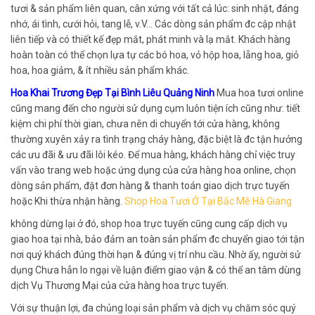
tươi & sản phẩm liên quan, cân xứng với tất cả lúc: sinh nhật, đáng
nhớ, ái tình, cưới hỏi, tang lễ, v.V… Các dòng sản phẩm đc cập nhật
liên tiếp và có thiết kế đẹp mắt, phát minh và lạ mắt. Khách hàng
hoàn toàn có thể chọn lựa tự các bó hoa, vỏ hộp hoa, lẵng hoa, giỏ
hoa, hoa giảm, & ít nhiều sản phẩm khác.
Hoa Khai Trương Đẹp Tại Bình Liêu Quảng Ninh
Mua hoa tươi online
cũng mang đến cho người sử dụng cụm luôn tiện ích cũng như: tiết
kiệm chi phí thời gian, chưa nên di chuyển tới cửa hàng, không
thường xuyên xảy ra tình trạng cháy hàng, đặc biệt là đc tận hưởng
các ưu đãi & ưu đãi lôi kéo. Để mua hàng, khách hàng chỉ việc truy
vấn vào trang web hoặc ứng dụng của cửa hàng hoa online, chọn
dòng sản phẩm, đặt đơn hàng & thanh toán giao dịch trực tuyến
hoặc Khi thừa nhận hàng.
Shop Hoa Tươi Ở Tại Bắc Mê Hà Giang
không dừng lại ở đó, shop hoa trực tuyến cũng cung cấp dịch vụ
giao hoa tại nhà, bảo đảm an toàn sản phẩm đc chuyển giao tới tận
nơi quý khách đúng thời hạn & đúng vị trí nhu cầu. Nhờ ấy, người sử
dụng Chưa hẳn lo ngại về luận điểm giao vận & có thể an tâm dùng
dịch Vụ Thương Mại của cửa hàng hoa trực tuyến.
Với sự thuận lợi, đa chủng loại sản phẩm và dịch vụ chăm sóc quý