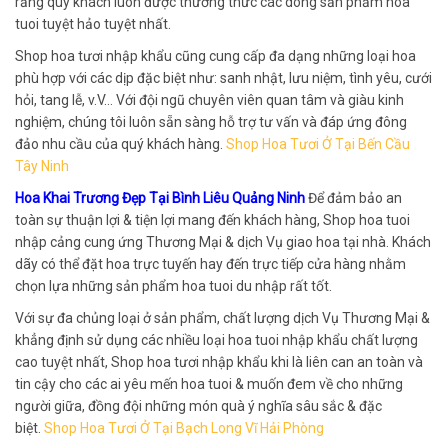
rằng quý khách luôn được thưởng thức các dòng sản phẩm hoa
tuoi tuyệt hảo tuyệt nhất.
Shop hoa tươi nhập khẩu cũng cung cấp đa dạng những loại hoa
phù hợp với các dịp đặc biệt như: sanh nhật, lưu niệm, tình yêu, cưới
hỏi, tang lễ, v.V… Với đội ngũ chuyên viên quan tâm và giàu kinh
nghiệm, chúng tôi luôn sẵn sàng hỗ trợ tư vấn và đáp ứng đông
đảo nhu cầu của quý khách hàng.
Shop Hoa Tươi Ở Tại Bến Cầu
Tây Ninh
Hoa Khai Trương Đẹp Tại Bình Liêu Quảng Ninh
Để đảm bảo an
toàn sự thuận lợi & tiện lợi mang đến khách hàng, Shop hoa tuoi
nhập cảng cung ứng Thương Mại & dịch Vụ giao hoa tại nhà. Khách
dãy có thể đặt hoa trực tuyến hay đến trực tiếp cửa hàng nhằm
chọn lựa những sản phẩm hoa tuoi du nhập rất tốt.
Với sự đa chủng loại ở sản phẩm, chất lượng dịch Vụ Thương Mại &
khẳng định sử dụng các nhiều loại hoa tuoi nhập khẩu chất lượng
cao tuyệt nhất, Shop hoa tươi nhập khẩu khi là liên can an toàn và
tin cậy cho các ai yêu mến hoa tuoi & muốn đem về cho những
người giữa, đồng đội những món quà ý nghĩa sâu sắc & đặc
biệt.
Shop Hoa Tươi Ở Tại Bạch Long Vĩ Hải Phòng