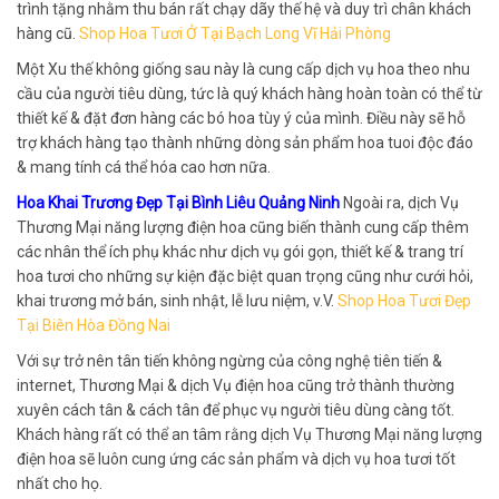
trình tặng nhằm thu bán rất chạy dãy thế hệ và duy trì chân khách
hàng cũ.
Shop Hoa Tươi Ở Tại Bạch Long Vĩ Hải Phòng
Một Xu thế không giống sau này là cung cấp dịch vụ hoa theo nhu
cầu của người tiêu dùng, tức là quý khách hàng hoàn toàn có thể từ
thiết kế & đặt đơn hàng các bó hoa tùy ý của mình. Điều này sẽ hỗ
trợ khách hàng tạo thành những dòng sản phẩm hoa tuoi độc đáo
& mang tính cá thể hóa cao hơn nữa.
Hoa Khai Trương Đẹp Tại Bình Liêu Quảng Ninh
Ngoài ra, dịch Vụ
Thương Mại năng lượng điện hoa cũng biến thành cung cấp thêm
các nhân thể ích phụ khác như dịch vụ gói gọn, thiết kế & trang trí
hoa tươi cho những sự kiện đặc biệt quan trọng cũng như cưới hỏi,
khai trương mở bán, sinh nhật, lễ lưu niệm, v.V.
Shop Hoa Tươi Đẹp
Tại Biên Hòa Đồng Nai
Với sự trở nên tân tiến không ngừng của công nghệ tiên tiến &
internet, Thương Mại & dịch Vụ điện hoa cũng trở thành thường
xuyên cách tân & cách tân để phục vụ người tiêu dùng càng tốt.
Khách hàng rất có thể an tâm rằng dịch Vụ Thương Mại năng lượng
điện hoa sẽ luôn cung ứng các sản phẩm và dịch vụ hoa tươi tốt
nhất cho họ.