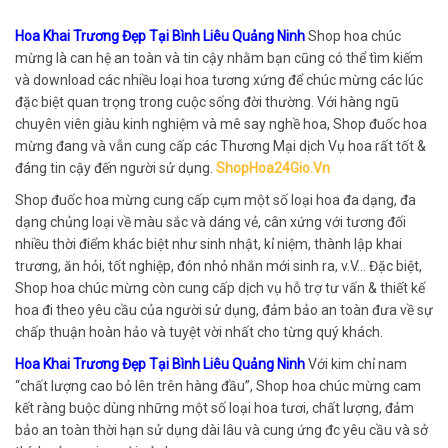
Hoa Khai Trương Đẹp Tại Bình Liêu Quảng Ninh
Shop hoa chúc
mừng là can hệ an toàn và tin cậy nhằm bạn cũng có thể tìm kiếm
và download các nhiều loại hoa tương xứng để chúc mừng các lúc
đặc biệt quan trọng trong cuộc sống đời thường. Với hàng ngũ
chuyên viên giàu kinh nghiệm và mê say nghề hoa, Shop đuốc hoa
mừng đang và vẫn cung cấp các Thương Mại dịch Vụ hoa rất tốt &
đáng tin cậy đến người sử dụng.
ShopHoa24Gio.Vn
Shop đuốc hoa mừng cung cấp cụm một số loại hoa đa dạng, đa
dạng chủng loại về màu sắc và dáng vẻ, cân xứng với tương đối
nhiều thời điểm khác biệt như sinh nhật, kỉ niệm, thành lập khai
trương, ăn hỏi, tốt nghiệp, đón nhỏ nhắn mới sinh ra, v.V… Đặc biệt,
Shop hoa chúc mừng còn cung cấp dịch vụ hỗ trợ tư vấn & thiết kế
hoa đi theo yêu cầu của người sử dụng, đảm bảo an toàn đưa về sự
chấp thuận hoàn hảo và tuyệt vời nhất cho từng quý khách.
Hoa Khai Trương Đẹp Tại Bình Liêu Quảng Ninh
Với kim chỉ nam
“chất lượng cao bỏ lên trên hàng đầu”, Shop hoa chúc mừng cam
kết ràng buộc dùng những một số loại hoa tươi, chất lượng, đảm
bảo an toàn thời hạn sử dụng dài lâu và cung ứng đc yêu cầu và sở