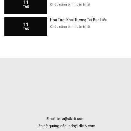
11
Cửa
ở
Chức năng bình luận bị tắt
Th5
Hàng
Hoa
Tại
Khai
Bạc
Hoa Tươi Khai Trương Tại Bạc Liêu
Trương
Liêu
11
Cửa
ở
Chức năng bình luận bị tắt
Th5
Hàng
Hoa
Tại
Tươi
Bắc
Khai
Kạn
Trương
Tại
Bạc
Liêu
Email: info@dkt6.com
Liên hệ quảng cáo: ads@dkt6.com