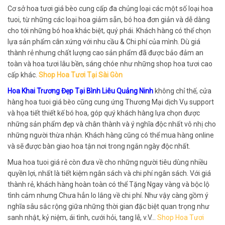
Cơ sở hoa tươi giá bèo cung cấp đa chủng loại các một số loại hoa
tuoi, từ những các loại hoa giảm sẵn, bó hoa đơn giản và dễ dàng
cho tới những bó hoa khác biệt, quý phái. Khách hàng có thể chọn
lựa sản phẩm cân xứng với nhu cầu & Chi phí của mình. Dù giá
thành rẻ nhưng chất lượng cao sản phẩm đã được bảo đảm an
toàn và hoa tươi lâu bền, sáng chóe như những shop hoa tươi cao
cấp khác.
Shop Hoa Tươi Tại Sài Gòn
Hoa Khai Trương Đẹp Tại Bình Liêu Quảng Ninh
không chỉ thế, cửa
hàng hoa tuoi giá bèo cũng cung ứng Thương Mại dịch Vụ support
và họa tiết thiết kế bó hoa, góp quý khách hàng lựa chọn được
những sản phẩm đẹp và chân thành và ý nghĩa độc nhất vô nhị cho
những người thừa nhận. Khách hàng cũng có thể mua hàng online
và sẽ được bàn giao hoa tận nơi trong ngắn ngày độc nhất.
Mua hoa tuoi giá rẻ còn đưa về cho những người tiêu dùng nhiều
quyền lợi, nhất là tiết kiệm ngân sách và chi phí ngân sách. Với giá
thành rẻ, khách hàng hoàn toàn có thể Tặng Ngay vàng và bộc lộ
tình cảm nhưng Chưa hẳn lo lắng về chi phí. Như vậy càng gồm ý
nghĩa sâu sắc rộng giữa những thời gian đặc biệt quan trọng như
sanh nhật, kỷ niệm, ái tình, cưới hỏi, tang lễ, v.V…
Shop Hoa Tươi