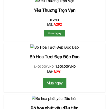
Yêu Thương Trọn Vẹn
0
VND
Mã:
A292
Mua ngay
Bó Hoa Tươi Đẹp Độc Đáo
1,400,000
VND
1,200,000
VND
Mã:
A291
Mua ngay
Bó hoa phút yêu đầu tiên