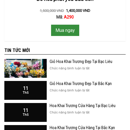
1,500,000
VND
1,400,000
VND
Mã:
A290
Mua ngay
TIN TỨC MỚI
Giỏ Hoa Khai Trương Đẹp Tại Bạc Liêu
ở
Chức năng bình luận bị tắt
Giỏ
Hoa
Giỏ Hoa Khai Trương Đẹp Tại Bắc Kạn
Khai
11
Trương
ở
Chức năng bình luận bị tắt
Th5
Đẹp
Giỏ
Tại
Hoa
Bạc
Hoa Khai Trương Cửa Hàng Tại Bạc Liêu
Khai
Liêu
11
Trương
ở
Chức năng bình luận bị tắt
Th5
Đẹp
Hoa
Tại
Khai
Bắc
Hoa Khai Trương Cửa Hàng Tại Bắc Kạn
Trương
Kạn