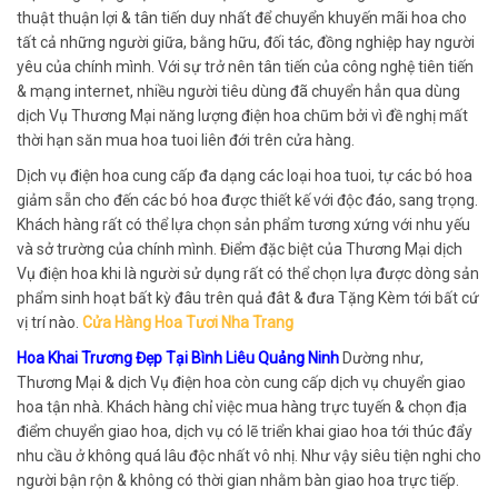
thuật thuận lợi & tân tiến duy nhất để chuyển khuyến mãi hoa cho
tất cả những người giữa, bằng hữu, đối tác, đồng nghiệp hay người
yêu của chính mình. Với sự trở nên tân tiến của công nghệ tiên tiến
& mạng internet, nhiều người tiêu dùng đã chuyển hẳn qua dùng
dịch Vụ Thương Mại năng lượng điện hoa chũm bởi vì đề nghị mất
thời hạn săn mua hoa tuoi liên đới trên cửa hàng.
Dịch vụ điện hoa cung cấp đa dạng các loại hoa tuoi, tự các bó hoa
giảm sẵn cho đến các bó hoa được thiết kế với độc đáo, sang trọng.
Khách hàng rất có thể lựa chọn sản phẩm tương xứng với nhu yếu
và sở trường của chính mình. Điểm đặc biệt của Thương Mại dịch
Vụ điện hoa khi là người sử dụng rất có thể chọn lựa được dòng sản
phẩm sinh hoạt bất kỳ đâu trên quả đât & đưa Tặng Kèm tới bất cứ
vị trí nào.
Cửa Hàng Hoa Tươi Nha Trang
Hoa Khai Trương Đẹp Tại Bình Liêu Quảng Ninh
Dường như,
Thương Mại & dịch Vụ điện hoa còn cung cấp dịch vụ chuyển giao
hoa tận nhà. Khách hàng chỉ việc mua hàng trực tuyến & chọn địa
điểm chuyển giao hoa, dịch vụ có lẽ triển khai giao hoa tới thúc đẩy
nhu cầu ở không quá lâu độc nhất vô nhị. Như vậy siêu tiện nghi cho
người bận rộn & không có thời gian nhằm bàn giao hoa trực tiếp.