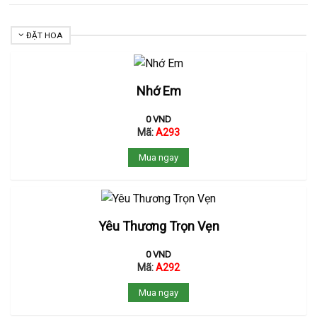
ĐẶT HOA
Nhớ Em
0
VND
Mã:
A293
Mua ngay
Yêu Thương Trọn Vẹn
0
VND
Mã:
A292
Mua ngay