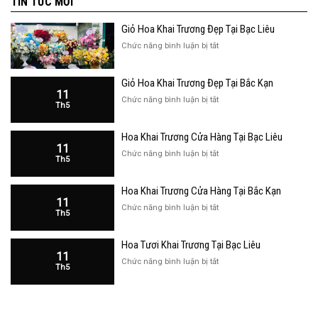
TIN TỨC MỚI
Giỏ Hoa Khai Trương Đẹp Tại Bạc Liêu
ở
Chức năng bình luận bị tắt
Giỏ
Hoa
Giỏ Hoa Khai Trương Đẹp Tại Bắc Kạn
Khai
11
Trương
ở
Chức năng bình luận bị tắt
Th5
Đẹp
Giỏ
Tại
Hoa
Bạc
Hoa Khai Trương Cửa Hàng Tại Bạc Liêu
Khai
Liêu
11
Trương
ở
Chức năng bình luận bị tắt
Th5
Đẹp
Hoa
Tại
Khai
Bắc
Hoa Khai Trương Cửa Hàng Tại Bắc Kạn
Trương
Kạn
11
Cửa
ở
Chức năng bình luận bị tắt
Th5
Hàng
Hoa
Tại
Khai
Bạc
Hoa Tươi Khai Trương Tại Bạc Liêu
Trương
Liêu
11
Cửa
ở
Chức năng bình luận bị tắt
Th5
Hàng
Hoa
Tại
Tươi
Bắc
Khai
Kạn
Trương