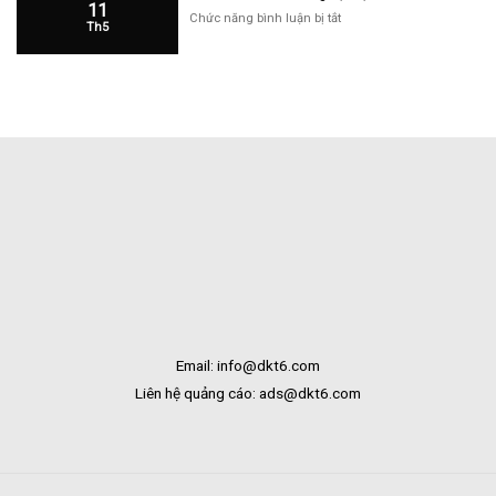
11
Cửa
ở
Chức năng bình luận bị tắt
Th5
Hàng
Hoa
Tại
Tươi
Bắc
Khai
Kạn
Trương
Tại
Bạc
Liêu
Email: info@dkt6.com
Liên hệ quảng cáo: ads@dkt6.com