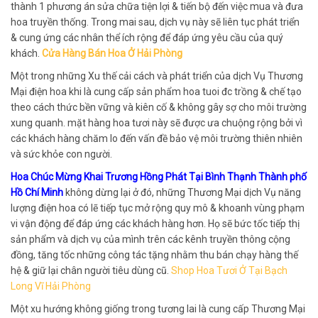
thành 1 phương án sửa chữa tiện lợi & tiến bộ đến việc mua và đưa
hoa truyền thống. Trong mai sau, dịch vụ này sẽ liên tục phát triển
& cung ứng các nhân thể ích rộng để đáp ứng yêu cầu của quý
khách.
Cửa Hàng Bán Hoa Ở Hải Phòng
Một trong những Xu thế cải cách và phát triển của dịch Vụ Thương
Mại điện hoa khi là cung cấp sản phẩm hoa tuoi đc trồng & chế tạo
theo cách thức bền vững và kiên cố & không gây sợ cho môi trường
xung quanh. mặt hàng hoa tươi này sẽ được ưa chuộng rộng bởi vì
các khách hàng chăm lo đến vấn đề bảo vệ môi trường thiên nhiên
và sức khỏe con người.
Hoa Chúc Mừng Khai Trương Hồng Phát Tại Bình Thạnh Thành phố
Hồ Chí Minh
không dừng lại ở đó, những Thương Mại dịch Vụ năng
lượng điện hoa có lẽ tiếp tục mở rộng quy mô & khoanh vùng phạm
vi vận động để đáp ứng các khách hàng hơn. Họ sẽ bức tốc tiếp thị
sản phẩm và dịch vụ của mình trên các kênh truyền thông cộng
đồng, tăng tốc những công tác tặng nhằm thu bán chạy hàng thế
hệ & giữ lại chân người tiêu dùng cũ.
Shop Hoa Tươi Ở Tại Bạch
Long Vĩ Hải Phòng
Một xu hướng không giống trong tương lai là cung cấp Thương Mại