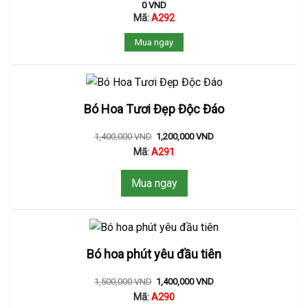
0
VND
Mã:
A292
Mua ngay
Bó Hoa Tươi Đẹp Độc Đáo
1,400,000
VND
1,200,000
VND
Mã:
A291
Mua ngay
Bó hoa phút yêu đầu tiên
1,500,000
VND
1,400,000
VND
Mã:
A290