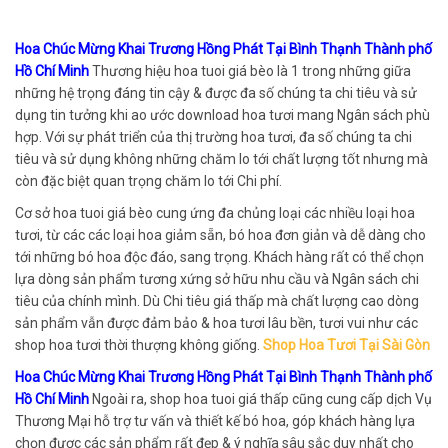
Hoa Chúc Mừng Khai Trương Hồng Phát Tại Bình Thạnh Thành phố
Hồ Chí Minh
Thương hiệu hoa tuoi giá bèo là 1 trong những giữa
những hệ trọng đáng tin cậy & được đa số chúng ta chi tiêu và sử
dụng tin tưởng khi ao ước download hoa tươi mang Ngân sách phù
hợp. Với sự phát triển của thị trường hoa tươi, đa số chúng ta chi
tiêu và sử dụng không những chăm lo tới chất lượng tốt nhưng mà
còn đặc biệt quan trọng chăm lo tới Chi phí.
Cơ sở hoa tuoi giá bèo cung ứng đa chủng loại các nhiều loại hoa
tươi, từ các các loại hoa giảm sẵn, bó hoa đơn giản và dễ dàng cho
tới những bó hoa độc đáo, sang trọng. Khách hàng rất có thể chọn
lựa dòng sản phẩm tương xứng sở hữu nhu cầu và Ngân sách chi
tiêu của chính mình. Dù Chi tiêu giá thấp mà chất lượng cao dòng
sản phẩm vẫn được đảm bảo & hoa tươi lâu bền, tươi vui như các
shop hoa tươi thời thượng không giống.
Shop Hoa Tươi Tại Sài Gòn
Hoa Chúc Mừng Khai Trương Hồng Phát Tại Bình Thạnh Thành phố
Hồ Chí Minh
Ngoài ra, shop hoa tuoi giá thấp cũng cung cấp dịch Vụ
Thương Mại hỗ trợ tư vấn và thiết kế bó hoa, góp khách hàng lựa
chọn được các sản phẩm rất đẹp & ý nghĩa sâu sắc duy nhất cho