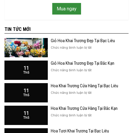
Mua ngay
TIN TỨC MỚI
Giỏ Hoa Khai Trương Đẹp Tại Bạc Liêu
ở
Chức năng bình luận bị tắt
Giỏ
Hoa
Giỏ Hoa Khai Trương Đẹp Tại Bắc Kạn
Khai
11
Trương
ở
Chức năng bình luận bị tắt
Th5
Đẹp
Giỏ
Tại
Hoa
Bạc
Hoa Khai Trương Cửa Hàng Tại Bạc Liêu
Khai
Liêu
11
Trương
ở
Chức năng bình luận bị tắt
Th5
Đẹp
Hoa
Tại
Khai
Bắc
Hoa Khai Trương Cửa Hàng Tại Bắc Kạn
Trương
Kạn
11
Cửa
ở
Chức năng bình luận bị tắt
Th5
Hàng
Hoa
Tại
Khai
Bạc
Hoa Tươi Khai Trương Tại Bạc Liêu
Trương
Liêu