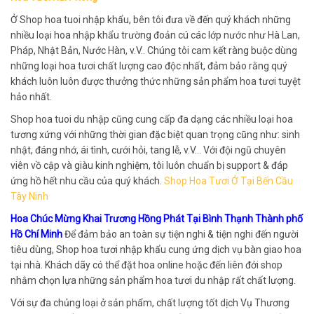
Ở Shop hoa tuoi nhập khẩu, bên tôi đưa về đến quý khách những
nhiều loại hoa nhập khẩu trường đoản cú các lớp nước như Hà Lan,
Pháp, Nhật Bản, Nước Hàn, v.V.. Chúng tôi cam kết ràng buộc dùng
những loại hoa tươi chất lượng cao độc nhất, đảm bảo rằng quý
khách luôn luôn được thưởng thức những sản phẩm hoa tươi tuyệt
hảo nhất.
Shop hoa tuoi du nhập cũng cung cấp đa dạng các nhiều loại hoa
tương xứng với những thời gian đặc biệt quan trọng cũng như: sinh
nhật, đáng nhớ, ái tình, cưới hỏi, tang lễ, v.V… Với đội ngũ chuyên
viên vồ cập và giàu kinh nghiệm, tôi luôn chuẩn bị support & đáp
ứng hồ hết nhu cầu của quý khách.
Shop Hoa Tươi Ở Tại Bến Cầu
Tây Ninh
Hoa Chúc Mừng Khai Trương Hồng Phát Tại Bình Thạnh Thành phố
Hồ Chí Minh
Để đảm bảo an toàn sự tiện nghi & tiện nghi đến người
tiêu dùng, Shop hoa tươi nhập khẩu cung ứng dịch vụ bàn giao hoa
tại nhà. Khách dãy có thể đặt hoa online hoặc đến liên đới shop
nhằm chọn lựa những sản phẩm hoa tươi du nhập rất chất lượng.
Với sự đa chủng loại ở sản phẩm, chất lượng tốt dịch Vụ Thương