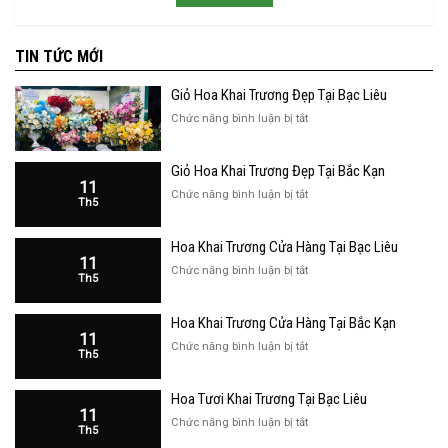
TIN TỨC MỚI
Giỏ Hoa Khai Trương Đẹp Tại Bạc Liêu
ở
Chức năng bình luận bị tắt
Giỏ
Hoa
Giỏ Hoa Khai Trương Đẹp Tại Bắc Kạn
Khai
11
Trương
ở
Chức năng bình luận bị tắt
Th5
Đẹp
Giỏ
Tại
Hoa
Bạc
Hoa Khai Trương Cửa Hàng Tại Bạc Liêu
Khai
Liêu
11
Trương
ở
Chức năng bình luận bị tắt
Th5
Đẹp
Hoa
Tại
Khai
Bắc
Hoa Khai Trương Cửa Hàng Tại Bắc Kạn
Trương
Kạn
11
Cửa
ở
Chức năng bình luận bị tắt
Th5
Hàng
Hoa
Tại
Khai
Bạc
Hoa Tươi Khai Trương Tại Bạc Liêu
Trương
Liêu
11
Cửa
ở
Chức năng bình luận bị tắt
Th5
Hàng
Hoa
Tại