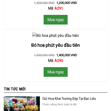
1,400,000
VND
1,200,000
VND
Mã:
A291
Mua ngay
Bó hoa phút yêu đầu tiên
1,500,000
VND
1,400,000
VND
Mã:
A290
Mua ngay
TIN TỨC MỚI
Giỏ Hoa Khai Trương Đẹp Tại Bạc Liêu
ở
Chức năng bình luận bị tắt
Giỏ