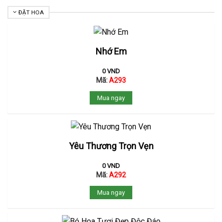
ĐẶT HOA
Nhớ Em
0
VND
Mã:
A293
Mua ngay
Yêu Thương Trọn Vẹn
0
VND
Mã:
A292
Mua ngay