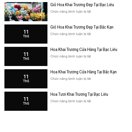
Giỏ Hoa Khai Trương Đẹp Tại Bạc Liêu
ở
Chức năng bình luận bị tắt
Giỏ
Hoa
Giỏ Hoa Khai Trương Đẹp Tại Bắc Kạn
Khai
11
Trương
ở
Chức năng bình luận bị tắt
Th5
Đẹp
Giỏ
Tại
Hoa
Bạc
Hoa Khai Trương Cửa Hàng Tại Bạc Liêu
Khai
Liêu
11
Trương
ở
Chức năng bình luận bị tắt
Th5
Đẹp
Hoa
Tại
Khai
Bắc
Hoa Khai Trương Cửa Hàng Tại Bắc Kạn
Trương
Kạn
11
Cửa
ở
Chức năng bình luận bị tắt
Th5
Hàng
Hoa
Tại
Khai
Bạc
Hoa Tươi Khai Trương Tại Bạc Liêu
Trương
Liêu
11
Cửa
ở
Chức năng bình luận bị tắt
Th5
Hàng
Hoa
Tại
Tươi
Bắc
Khai
Kạn
Trương
Tại
Bạc