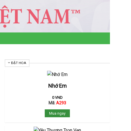
ĐẶT HOA
Nhớ Em
0
VND
Mã:
A293
Mua ngay