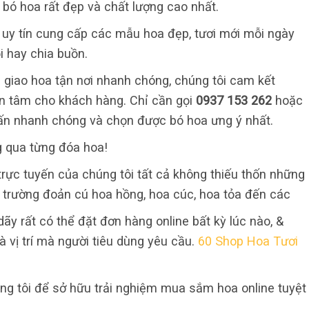
bó hoa rất đẹp và chất lượng cao nhất.
ỉ uy tín cung cấp các mẫu hoa đẹp, tươi mới mỗi ngày
i hay chia buồn.
 giao hoa tận nơi nhanh chóng, chúng tôi cam kết
 an tâm cho khách hàng. Chỉ cần gọi
0937 153 262
hoặc
ấn nhanh chóng và chọn được bó hoa ưng ý nhất.
g qua từng đóa hoa!
rực tuyến của chúng tôi tất cả không thiếu thốn những
, trường đoản cú hoa hồng, hoa cúc, hoa tỏa đến các
dãy rất có thể đặt đơn hàng online bất kỳ lúc nào, &
à vị trí mà người tiêu dùng yêu cầu.
60 Shop Hoa Tươi
g tôi để sở hữu trải nghiệm mua sắm hoa online tuyệt