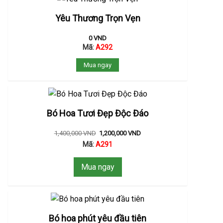
Yêu Thương Trọn Vẹn
0
VND
Mã:
A292
Mua ngay
Bó Hoa Tươi Đẹp Độc Đáo
1,400,000
VND
1,200,000
VND
Mã:
A291
Mua ngay
Bó hoa phút yêu đầu tiên