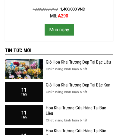
1,500,000
VND
1,400,000
VND
Mã:
A290
Mua ngay
TIN TỨC MỚI
Giỏ Hoa Khai Trương Đẹp Tại Bạc Liêu
ở
Chức năng bình luận bị tắt
Giỏ
Hoa
Giỏ Hoa Khai Trương Đẹp Tại Bắc Kạn
Khai
11
Trương
ở
Chức năng bình luận bị tắt
Th5
Đẹp
Giỏ
Tại
Hoa
Bạc
Hoa Khai Trương Cửa Hàng Tại Bạc
Khai
Liêu
11
Trương
Liêu
Th5
Đẹp
ở
Chức năng bình luận bị tắt
Tại
Hoa
Bắc
Hoa Khai Trương Cửa Hàng Tại Bắc
Khai
Kạn