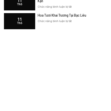
11
Kạn
Trương
Th5
Cửa
ở
Chức năng bình luận bị tắt
Hàng
Hoa
Tại
Hoa Tươi Khai Trương Tại Bạc Liêu
Khai
Bạc
11
Trương
ở
Chức năng bình luận bị tắt
Liêu
Th5
Cửa
Hoa
Hàng
Tươi
Tại
Khai
Bắc
Trương
Kạn
Tại
Bạc
Liêu