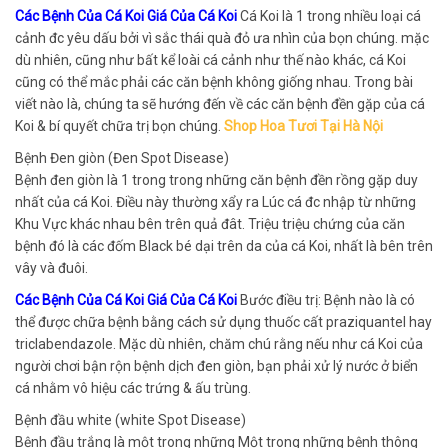
Các Bệnh Của Cá Koi Giá Của Cá Koi
Cá Koi là 1 trong nhiều loại cá
cảnh đc yêu dấu bởi vì sắc thái quà đỏ ưa nhìn của bọn chúng. mặc
dù nhiên, cũng như bất kể loài cá cảnh như thế nào khác, cá Koi
cũng có thể mắc phải các căn bệnh không giống nhau. Trong bài
viết nào là, chúng ta sẽ hướng đến về các căn bệnh đền gặp của cá
Koi & bí quyết chữa trị bọn chúng.
Shop Hoa Tươi Tại Hà Nội
Bệnh Đen giòn (Đen Spot Disease)
Bệnh đen giòn là 1 trong trong những căn bệnh đền rồng gặp duy
nhất của cá Koi. Điều này thường xẩy ra Lúc cá đc nhập từ những
Khu Vực khác nhau bên trên quả đât. Triệu triệu chứng của căn
bệnh đó là các đốm Black bé dại trên da của cá Koi, nhất là bên trên
vây và đuôi.
Các Bệnh Của Cá Koi Giá Của Cá Koi
Bước điều trị: Bệnh nào là có
thể được chữa bệnh bằng cách sử dụng thuốc cất praziquantel hay
triclabendazole. Mặc dù nhiên, chăm chú rằng nếu như cá Koi của
người chơi bận rộn bệnh dịch đen giòn, bạn phải xử lý nước ở biển
cá nhằm vô hiệu các trứng & ấu trùng.
Bệnh đầu white (white Spot Disease)
Bệnh đầu trắng là một trong những Một trong những bệnh thông