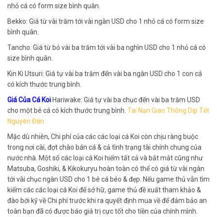
nhỏ cá có form size bình quân.
Bekko: Giá từ vài trăm tới vài ngàn USD cho 1 nhỏ cá có form size
bình quân.
Tancho: Giá từ bỏ vài ba trăm tới vài ba nghìn USD cho 1 nhỏ cá có
size bình quân.
Kin Ki Utsuri: Giá tự vài ba trăm đến vài ba ngàn USD cho 1 con cá
có kích thước trung bình.
Giá Của Cá Koi
Hariwake: Giá tự vài ba chục đến vài ba trăm USD
cho một bé cá có kích thước trung bình.
Tai Nạn Giao Thông Dịp Tết
Nguyên Đán
Mặc dù nhiên, Chi phí của các các loại cá Koi còn chịu ràng buộc
trong nơi cài, đợt chào bán cá & cả tình trạng tài chính chung của
nước nhà. Một số các loại cá Koi hiếm tất cả và bắt mắt cũng như
Matsuba, Goshiki, & Kikokuryu hoàn toàn có thể có giá từ vài ngàn
tới vài chục ngàn USD cho 1 bé cá béo & đẹp. Nếu game thủ vẫn tìm
kiếm các các loại cá Koi để sở hữ, game thủ đề xuất tham khảo &
đào bới kỹ về Chi phí trước khi ra quyết định mua về để đảm bảo an
toàn bạn đã có được báo giá trị cực tốt cho tiền của chính mình.