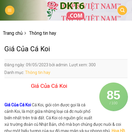
Skip
to
content
Trang chủ
Thông tin hay
Giá Của Cá Koi
Đăng ngày: 09/05/2023 bởi admin. Lượt xem: 300
Danh mục:
Thông tin hay
Giá Của Cá Koi
85
/ 100
Giá Của Cá Koi
Cá Koi, giỏi còn được gọi là cá
cảnh Koi, là một giữa những loại cá đc nuôi phổ
biến nhất trên trái đất. Cá Koi có nguồn gốc xuất
xứ trường đoản cú Nhật Bản, chỗ mà bọn chúng được nuôi & coi
như một biểu tượng của sự đỏ may mắn và sự phong phú.
Hoa Hồ