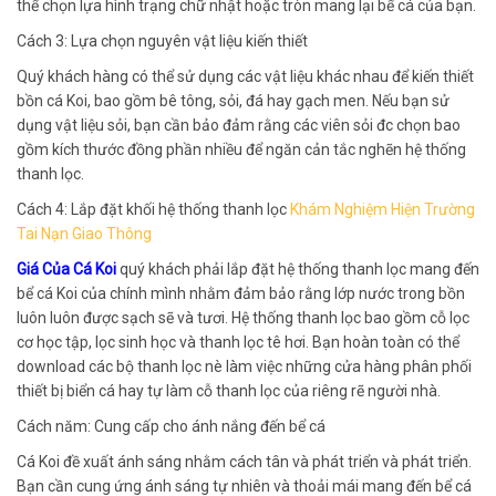
thể chọn lựa hình trạng chữ nhật hoặc tròn mang lại bể cá của bạn.
Cách 3: Lựa chọn nguyên vật liệu kiến thiết
Quý khách hàng có thể sử dụng các vật liệu khác nhau để kiến thiết
bồn cá Koi, bao gồm bê tông, sỏi, đá hay gạch men. Nếu bạn sử
dụng vật liệu sỏi, bạn cần bảo đảm rằng các viên sỏi đc chọn bao
gồm kích thước đồng phần nhiều để ngăn cản tắc nghẽn hệ thống
thanh lọc.
Cách 4: Lắp đặt khối hệ thống thanh lọc
Khám Nghiệm Hiện Trường
Tai Nạn Giao Thông
Giá Của Cá Koi
quý khách phải lắp đặt hệ thống thanh lọc mang đến
bể cá Koi của chính mình nhằm đảm bảo rằng lớp nước trong bồn
luôn luôn được sạch sẽ và tươi. Hệ thống thanh lọc bao gồm cỗ lọc
cơ học tập, lọc sinh học và thanh lọc tê hơi. Bạn hoàn toàn có thể
download các bộ thanh lọc nè làm việc những cửa hàng phân phối
thiết bị biển cá hay tự làm cỗ thanh lọc của riêng rẽ người nhà.
Cách năm: Cung cấp cho ánh nắng đến bể cá
Cá Koi đề xuất ánh sáng nhằm cách tân và phát triển và phát triển.
Bạn cần cung ứng ánh sáng tự nhiên và thoải mái mang đến bể cá