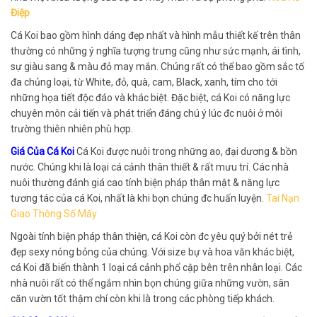
Điệp
Cá Koi bao gồm hình dáng đẹp nhất và hình mẫu thiết kế trên thân
thường có những ý nghĩa tượng trưng cũng như sức mạnh, ái tình,
sự giàu sang & màu đỏ may mắn. Chúng rất có thể bao gồm sắc tố
đa chủng loại, từ White, đỏ, quà, cam, Black, xanh, tím cho tới
những họa tiết độc đáo và khác biệt. Đặc biệt, cá Koi có năng lực
chuyên môn cải tiến và phát triển đáng chú ý lúc đc nuôi ở môi
trường thiên nhiên phù hợp.
Giá Của Cá Koi
Cá Koi được nuôi trong những ao, đại dương & bồn
nước. Chúng khi là loại cá cảnh thân thiết & rất mưu trí. Các nhà
nuôi thường đánh giá cao tính biện pháp thân mật & năng lực
tương tác của cá Koi, nhất là khi bọn chúng đc huấn luyện.
Tai Nạn
Giao Thông Số Mấy
Ngoài tính biện pháp thân thiện, cá Koi còn đc yêu quý bởi nét trẻ
đẹp sexy nóng bỏng của chúng. Với size bự và hoa văn khác biệt,
cá Koi đã biến thành 1 loại cá cảnh phổ cập bên trên nhân loại. Các
nhà nuôi rất có thể ngắm nhìn bọn chúng giữa những vườn, sân
căn vườn tốt thậm chí còn khi là trong các phòng tiếp khách.