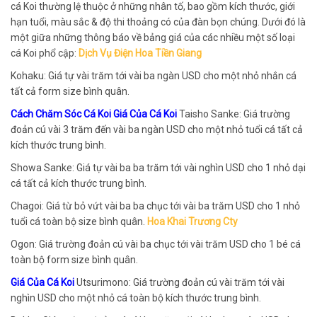
cá Koi thường lệ thuộc ở những nhân tố, bao gồm kích thước, giới
hạn tuổi, màu sắc & độ thi thoảng có của đàn bọn chúng. Dưới đó là
một giữa những thông báo về bảng giá của các nhiều một số loại
cá Koi phổ cập:
Dịch Vụ Điện Hoa Tiền Giang
Kohaku: Giá tự vài trăm tới vài ba ngàn USD cho một nhỏ nhắn cá
tất cả form size bình quân.
Cách Chăm Sóc Cá Koi Giá Của Cá Koi
Taisho Sanke: Giá trường
đoản cú vài 3 trăm đến vài ba ngàn USD cho một nhỏ tuổi cá tất cả
kích thước trung bình.
Showa Sanke: Giá tự vài ba ba trăm tới vài nghìn USD cho 1 nhỏ dại
cá tất cả kích thước trung bình.
Chagoi: Giá từ bỏ vứt vài ba ba chục tới vài ba trăm USD cho 1 nhỏ
tuổi cá toàn bộ size bình quân.
Hoa Khai Trương Cty
Ogon: Giá trường đoản cú vài ba chục tới vài trăm USD cho 1 bé cá
toàn bộ form size bình quân.
Giá Của Cá Koi
Utsurimono: Giá trường đoản cú vài trăm tới vài
nghìn USD cho một nhỏ cá toàn bộ kích thước trung bình.