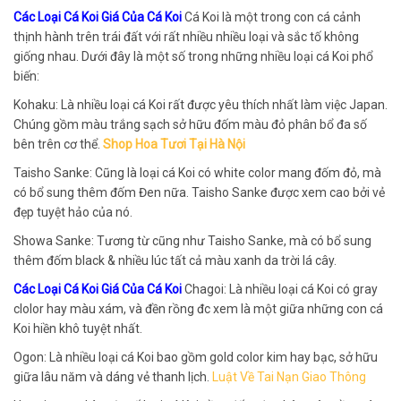
Các Loại Cá Koi Giá Của Cá Koi
Cá Koi là một trong con cá cảnh
thịnh hành trên trái đất với rất nhiều nhiều loại và sắc tố không
giống nhau. Dưới đây là một số trong những nhiều loại cá Koi phổ
biến:
Kohaku: Là nhiều loại cá Koi rất được yêu thích nhất làm việc Japan.
Chúng gồm màu trắng sạch sở hữu đốm màu đỏ phân bổ đa số
bên trên cơ thể.
Shop Hoa Tươi Tại Hà Nội
Taisho Sanke: Cũng là loại cá Koi có white color mang đốm đỏ, mà
có bổ sung thêm đốm Đen nữa. Taisho Sanke được xem cao bởi vẻ
đẹp tuyệt hảo của nó.
Showa Sanke: Tương từ cũng như Taisho Sanke, mà có bổ sung
thêm đốm black & nhiều lúc tất cả màu xanh da trời lá cây.
Các Loại Cá Koi Giá Của Cá Koi
Chagoi: Là nhiều loại cá Koi có gray
clolor hay màu xám, và đền rồng đc xem là một giữa những con cá
Koi hiền khô tuyệt nhất.
Ogon: Là nhiều loại cá Koi bao gồm gold color kim hay bạc, sở hữu
giữa lâu năm và dáng vẻ thanh lịch.
Luật Về Tai Nạn Giao Thông