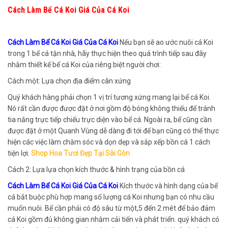
Cách Làm Bể Cá Koi Giá Của Cá Koi
Cách Làm Bể Cá Koi Giá Của Cá Koi
Nếu bạn sẽ ao ước nuôi cá Koi
trong 1 bể cá tận nhà, hãy thực hiện theo quá trình tiếp sau đây
nhằm thiết kế bể cá Koi của riêng biệt người chơi:
Cách một: Lựa chọn địa điểm cân xứng
Quý khách hàng phải chọn 1 vị trí tương xứng mang lại bể cá Koi.
Nó rất cần được được đặt ở nơi gồm độ bóng không thiếu để tránh
tia nắng trực tiếp chiếu trực diện vào bể cá. Ngoài ra, bể cũng cần
được đặt ở một Quanh Vùng dễ dàng đi tới để bạn cũng có thể thực
hiện các việc làm chăm sóc và dọn dẹp và sắp xếp bồn cá 1 cách
tiện lợi.
Shop Hoa Tươi Đẹp Tại Sài Gòn
Cách 2: Lựa lựa chọn kích thước & hình trạng của bồn cá
Cách Làm Bể Cá Koi Giá Của Cá Koi
Kích thước và hình dạng của bể
cá bắt buộc phù hợp mang số lượng cá Koi nhưng bạn có nhu cầu
muốn nuôi. Bể cần phải có độ sâu từ một,5 đến 2 mét để bảo đảm
cá Koi gồm đủ không gian nhằm cải tiến và phát triển. quý khách có