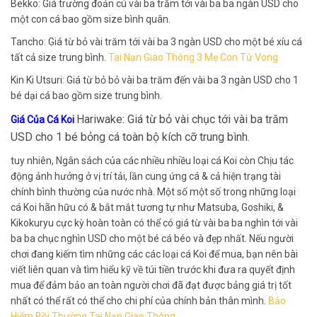
Bekko: Giá trường đoản cú vài ba trăm tới vài ba ba ngàn USD cho
một con cá bao gồm size bình quân.
Tancho: Giá từ bỏ vài trăm tới vài ba 3 ngàn USD cho một bé xíu cá
tất cả size trung bình.
Tai Nạn Giao Thông 3 Mẹ Con Tử Vong
Kin Ki Utsuri: Giá từ bỏ bỏ vài ba trăm đến vài ba 3 ngàn USD cho 1
bé dại cá bao gồm size trung bình.
Hariwake: Giá từ bỏ vài chục tới vài ba trăm
Giá Của Cá Koi
USD cho 1 bé bỏng cá toàn bộ kích cỡ trung bình.
tuy nhiên, Ngân sách của các nhiều nhiều loại cá Koi còn Chịu tác
động ảnh hưởng ở vị trí tải, lần cung ứng cá & cả hiện trạng tài
chính bình thường của nước nhà. Một số một số trong những loại
cá Koi hãn hữu có & bắt mắt tương tự như Matsuba, Goshiki, &
Kikokuryu cực kỳ hoàn toàn có thể có giá từ vài ba ba nghìn tới vài
ba ba chục nghìn USD cho một bé cá béo và đẹp nhất. Nếu người
chơi đang kiếm tìm những các các loại cá Koi để mua, bạn nên bài
viết liên quan và tìm hiểu kỹ về túi tiền trước khi đưa ra quyết định
mua để đảm bảo an toàn người chơi đã đạt được bảng giá trị tốt
nhất có thể rất có thể cho chi phí của chính bản thân mình.
Bảo
Hiểm Bồi Thường Tai Nạn Giao Thông