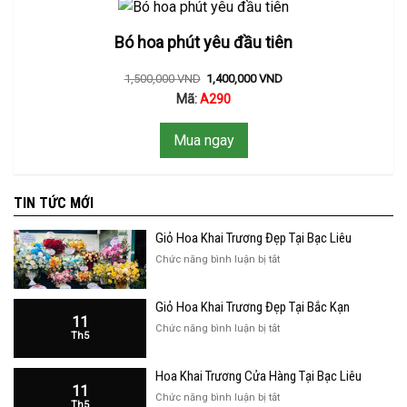
Bó hoa phút yêu đầu tiên
1,500,000
VND
1,400,000
VND
Mã:
A290
Mua ngay
TIN TỨC MỚI
Giỏ Hoa Khai Trương Đẹp Tại Bạc Liêu
ở
Chức năng bình luận bị tắt
Giỏ
Hoa
Giỏ Hoa Khai Trương Đẹp Tại Bắc Kạn
Khai
11
Trương
ở
Chức năng bình luận bị tắt
Th5
Đẹp
Giỏ
Tại
Hoa
Bạc
Hoa Khai Trương Cửa Hàng Tại Bạc Liêu
Khai
Liêu
11
Trương
ở
Chức năng bình luận bị tắt
Th5
Đẹp