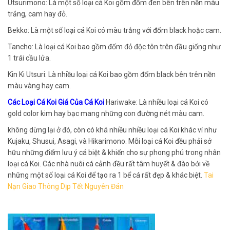
Utsurimono: Là một số loại cá Koi gồm đốm đen bên trên nền màu
trắng, cam hay đỏ.
Bekko: Là một số loại cá Koi có màu trắng với đốm black hoặc cam.
Tancho: Là loại cá Koi bao gồm đốm đỏ độc tôn trên đầu giống như
1 trái cầu lửa.
Kin Ki Utsuri: Là nhiều loại cá Koi bao gồm đốm black bên trên nền
màu vàng hay cam.
Các Loại Cá Koi Giá Của Cá Koi
Hariwake: Là nhiều loại cá Koi có
gold color kim hay bạc mang những con đường nét màu cam.
không dừng lại ở đó, còn có khá nhiều nhiều loại cá Koi khác ví như
Kujaku, Shusui, Asagi, và Hikarimono. Mỗi loại cá Koi đều phải sở
hữu những điểm lưu ý cá biệt & khiến cho sự phong phú trong nhân
loại cá Koi. Các nhà nuôi cá cảnh đều rất tâm huyết & đào bới về
những một số loại cá Koi để tạo ra 1 bể cá rất đẹp & khác biệt.
Tai
Nạn Giao Thông Dịp Tết Nguyên Đán