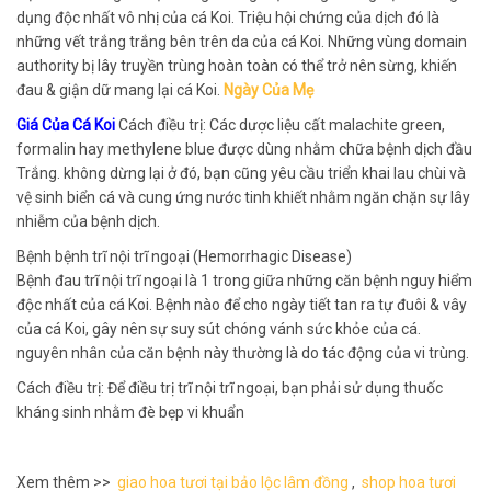
dụng độc nhất vô nhị của cá Koi. Triệu hội chứng của dịch đó là
những vết trắng trắng bên trên da của cá Koi. Những vùng domain
authority bị lây truyền trùng hoàn toàn có thể trở nên sừng, khiến
đau & giận dữ mang lại cá Koi.
Ngày Của Mẹ
Giá Của Cá Koi
Cách điều trị: Các dược liệu cất malachite green,
formalin hay methylene blue được dùng nhằm chữa bệnh dịch đầu
Trắng. không dừng lại ở đó, bạn cũng yêu cầu triển khai lau chùi và
vệ sinh biển cá và cung ứng nước tinh khiết nhằm ngăn chặn sự lây
nhiễm của bệnh dịch.
Bệnh bệnh trĩ nội trĩ ngoại (Hemorrhagic Disease)
Bệnh đau trĩ nội trĩ ngoại là 1 trong giữa những căn bệnh nguy hiểm
độc nhất của cá Koi. Bệnh nào để cho ngày tiết tan ra tự đuôi & vây
của cá Koi, gây nên sự suy sút chóng vánh sức khỏe của cá.
nguyên nhân của căn bệnh này thường là do tác động của vi trùng.
Cách điều trị: Để điều trị trĩ nội trĩ ngoại, bạn phải sử dụng thuốc
kháng sinh nhằm đè bẹp vi khuẩn
Xem thêm >>
giao hoa tươi tại bảo lộc lâm đồng
,
shop hoa tươi