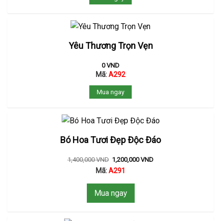
Yêu Thương Trọn Vẹn
0
VND
Mã:
A292
Mua ngay
Bó Hoa Tươi Đẹp Độc Đáo
1,400,000
VND
1,200,000
VND
Mã:
A291
Mua ngay