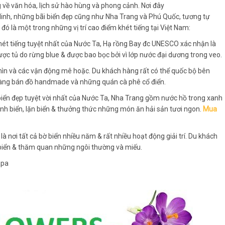
về văn hóa, lịch sử hào hùng và phong cảnh. Nơi đây
inh, những bãi biển đẹp cũng như Nha Trang và Phú Quốc, tương tự
ó là một trong những vị trí cao điểm khét tiếng tại Việt Nam:
ét tiếng tuyệt nhất của Nước Ta, Hạ rồng Bay đc UNESCO xác nhận là
ược tủ do rừng blue & được bao bọc bởi vì lớp nước đại dương trong veo.
nhìn và các vận động mê hoặc. Du khách hàng rất có thể quốc bộ bên
hàng bán đồ handmade và những quán cà phê cổ điển.
iển đẹp tuyệt vời nhất của Nước Ta, Nha Trang gồm nước hồ trong xanh
inh biển, lặn biển & thưởng thức những món ăn hải sản tươi ngon.
Mua
ơi tất cả bờ biển nhiều năm & rất nhiều hoạt động giải trí. Du khách
 biển & thăm quan những ngôi thường và miếu.
apa