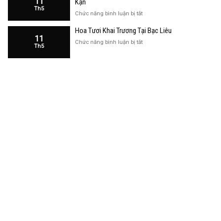
11
Kạn
Trương
Th5
Cửa
ở
Chức năng bình luận bị tắt
Hàng
Hoa
Tại
Hoa Tươi Khai Trương Tại Bạc Liêu
Khai
Bạc
11
Trương
ở
Chức năng bình luận bị tắt
Liêu
Th5
Cửa
Hoa
Hàng
Tươi
Tại
Khai
Bắc
Trương
Kạn
Tại
Bạc
Liêu