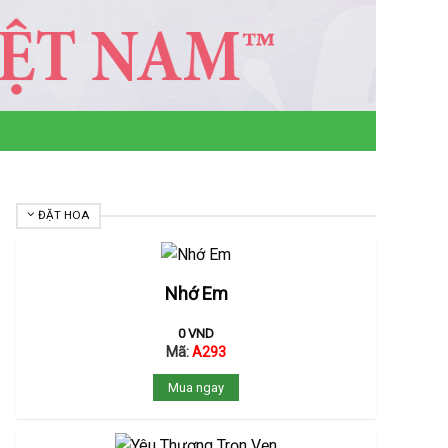
ĐẶT HOA
Nhớ Em
0
VND
Mã:
A293
Mua ngay