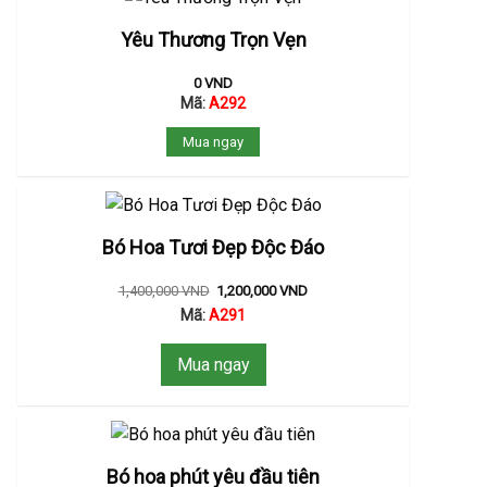
Yêu Thương Trọn Vẹn
0
VND
Mã:
A292
Mua ngay
Bó Hoa Tươi Đẹp Độc Đáo
1,400,000
VND
1,200,000
VND
Mã:
A291
Mua ngay
Bó hoa phút yêu đầu tiên