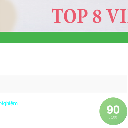
 Nghiệm
90
/ 100