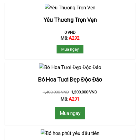
Yêu Thương Trọn Vẹn
0
VND
Mã:
A292
Mua ngay
Bó Hoa Tươi Đẹp Độc Đáo
1,400,000
VND
1,200,000
VND
Mã:
A291
Mua ngay