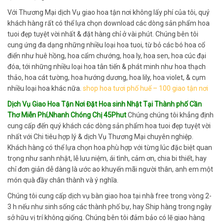
Với Thương Mại dịch Vụ giao hoa tận nơi không lấy phí của tôi, quý
khách hàng rất có thể lựa chọn download các dòng sản phẩm hoa
tuoi đẹp tuyệt vời nhất & đặt hàng chỉ ở vài phút. Chúng bên tôi
cung ứng đa dạng những nhiều loại hoa tuoi, từ bỏ các bó hoa cổ
điển như huê hồng, hoa cẩm chướng, hoa ly, hoa sen, hoa cúc đại
đóa, tới những nhiều loại hoa tân tiến & phát minh như hoa thạch
thảo, hoa cát tường, hoa hướng dương, hoa lily, hoa violet, & cụm
nhiều loại hoa khác nữa.
shop hoa tươi phố huế – 100 giao tận nơi
Dịch Vụ Giao Hoa Tận Nơi Đặt Hoa sinh Nhật Tại Thành phố Cần
Thơ Miễn Phí,Nhanh Chóng Chị 45Phut
Chúng chúng tôi khẳng định
cung cấp đến quý khách các dòng sản phẩm hoa tuoi đẹp tuyệt vời
nhất với Chi tiêu hợp lý & dịch Vụ Thương Mại chuyên nghiệp.
Khách hàng có thể lựa chọn hoa phù hợp với từng lúc đặc biệt quan
trọng như sanh nhật, lễ lưu niệm, ái tình, cảm ơn, chia bi thiết, hay
chỉ đơn giản dễ dàng là ước ao khuyến mãi người thân, anh em một
món quà đầy chân thành và ý nghĩa.
Chúng tôi cung cấp dịch vụ bàn giao hoa tại nhà free trong vòng 2-
3 h nếu như sinh sống các thành phố bự, hay Ship hàng trong ngày
sở hữu vị trí không giống. Chúng bên tôi đảm bảo có lẽ giao hàng