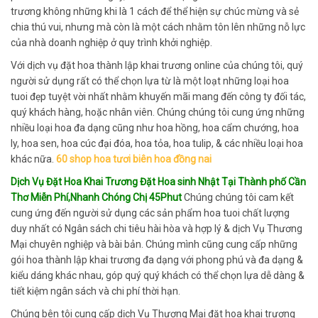
trương không những khi là 1 cách để thể hiện sự chúc mừng và sẻ
chia thú vui, nhưng mà còn là một cách nhằm tôn lên những nỗ lực
của nhà doanh nghiệp ở quy trình khởi nghiệp.
Với dịch vụ đặt hoa thành lập khai trương online của chúng tôi, quý
người sử dụng rất có thể chọn lựa từ là một loạt những loại hoa
tuoi đẹp tuyệt vời nhất nhằm khuyến mãi mang đến công ty đối tác,
quý khách hàng, hoặc nhân viên. Chúng chúng tôi cung ứng những
nhiều loại hoa đa dạng cũng như hoa hồng, hoa cẩm chướng, hoa
ly, hoa sen, hoa cúc đại đóa, hoa tỏa, hoa tulip, & các nhiều loại hoa
khác nữa.
60 shop hoa tươi biên hoa đồng nai
Dịch Vụ Đặt Hoa Khai Trương Đặt Hoa sinh Nhật Tại Thành phố Cần
Thơ Miễn Phí,Nhanh Chóng Chị 45Phut
Chúng chúng tôi cam kết
cung ứng đến người sử dụng các sản phẩm hoa tuoi chất lượng
duy nhất có Ngân sách chi tiêu hài hòa và hợp lý & dịch Vụ Thương
Mại chuyên nghiệp và bài bản. Chúng mình cũng cung cấp những
gói hoa thành lập khai trương đa dạng với phong phú và đa dạng &
kiểu dáng khác nhau, góp quý quý khách có thể chọn lựa dễ dàng &
tiết kiệm ngân sách và chi phí thời hạn.
Chúng bên tôi cung cấp dịch Vụ Thương Mại đặt hoa khai trương