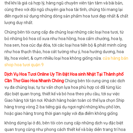
thế khi là giá cả hợp lý, hàng ngũ chuyên viên tận tâm và bài bản,
cùng theo với đội ngũ chuyên gia hoa tài tình, chúng tôi mang lại
đến người sử dụng những dòng sản phẩm hoa tươi đẹp nhất & chất
lượng duy nhất.
Chúng bên tôi cung cấp đa chủng loại những các loại hoa tươi, từ
bỏ những bó hoa cổ xưa như hoa hồng, hoa cẩm chướng, hoa ly,
hoa sen, hoa cúc đại đóa, tới các loại hoa tiến bộ & phát minh cũng
như hoa thạch thảo, hoa cát tường như ý, hoa hướng dương, hoa
lily, hoa violet, & cụm nhiều loại hoa không giống nữa.
cửa hàng bán
shop hoa tươi quận 9
Dịch Vụ Hoa Tươi Online Uy Tín Đặt Hoa sinh Nhật Tại Thành phố
Cần Thơ Giao Hoa Nhanh Chóng
Chúng bên tôi cung ứng các dịch
vụ đa chủng loại, tự tư vấn chọn lựa hoa phù hợp có đã từng lúc
đặc biệt quan trọng, thiết kế và bó hoa theo yêu cầu, tới sự việc
Giao hàng tới tận nơi. Khách hàng hoàn toàn có thể lựa chọn Ship
hàng trong vòng 2-ba tiếng giả dụ ngơi nghỉ những khu phố lớn,
hoặc giao hàng trong thời gian ngày với địa điểm không giống.
không dừng lại ở đó, bên tôi còn cung cấp những dịch vụ đặc biệt
quan trọng cũng như phong cách thiết kế và bày diễn trang trí hoa