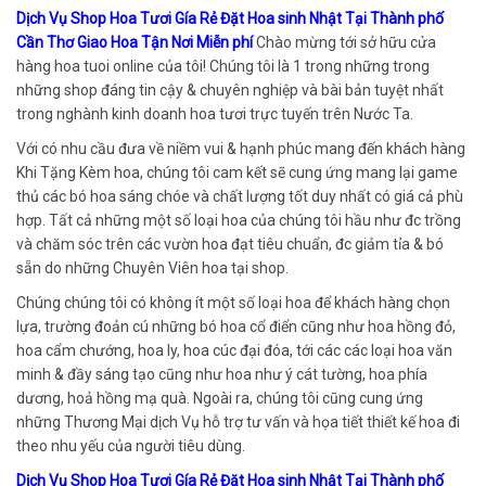
Dịch Vụ Shop Hoa Tươi Gía Rẻ Đặt Hoa sinh Nhật Tại Thành phố
Cần Thơ Giao Hoa Tận Nơi Miễn phí
Chào mừng tới sở hữu cửa
hàng hoa tuoi online của tôi! Chúng tôi là 1 trong những trong
những shop đáng tin cậy & chuyên nghiệp và bài bản tuyệt nhất
trong nghành kinh doanh hoa tươi trực tuyến trên Nước Ta.
Với có nhu cầu đưa về niềm vui & hạnh phúc mang đến khách hàng
Khi Tặng Kèm hoa, chúng tôi cam kết sẽ cung ứng mang lại game
thủ các bó hoa sáng chóe và chất lượng tốt duy nhất có giá cả phù
hợp. Tất cả những một số loại hoa của chúng tôi hầu như đc trồng
và chăm sóc trên các vườn hoa đạt tiêu chuẩn, đc giảm tỉa & bó
sẵn do những Chuyên Viên hoa tại shop.
Chúng chúng tôi có không ít một số loại hoa để khách hàng chọn
lựa, trường đoản cú những bó hoa cổ điển cũng như hoa hồng đỏ,
hoa cẩm chướng, hoa ly, hoa cúc đại đóa, tới các các loại hoa văn
minh & đầy sáng tạo cũng như hoa như ý cát tường, hoa phía
dương, hoả hồng mạ quà. Ngoài ra, chúng tôi cũng cung ứng
những Thương Mại dịch Vụ hỗ trợ tư vấn và họa tiết thiết kế hoa đi
theo nhu yếu của người tiêu dùng.
Dịch Vụ Shop Hoa Tươi Gía Rẻ Đặt Hoa sinh Nhật Tại Thành phố