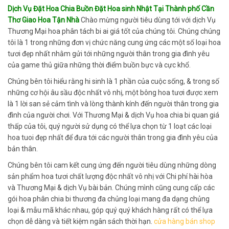
Dịch Vụ Đặt Hoa Chia Buồn Đặt Hoa sinh Nhật Tại Thành phố Cần
Thơ Giao Hoa Tận Nhà
Chào mừng người tiêu dùng tới với dịch Vụ
Thương Mại hoa phân tách bi ai giá tốt của chúng tôi. Chúng chúng
tôi là 1 trong những đơn vị chức năng cung ứng các một số loại hoa
tươi đẹp nhất nhằm gửi tới những người thân trong gia đình yêu
của game thủ giữa những thời điểm buồn bực và cực khổ.
Chúng bên tôi hiểu rằng hi sinh là 1 phần của cuộc sống, & trong số
những cơ hội âu sầu độc nhất vô nhị, một bông hoa tươi được xem
là 1 lời san sẻ cảm tình và lòng thành kính đến người thân trong gia
đình của người chơi. Với Thương Mại & dịch Vụ hoa chia bi quan giá
thấp của tôi, quý người sử dụng có thể lựa chọn từ 1 loạt các loại
hoa tuoi đẹp nhất để đưa tới các người thân trong gia đình yêu của
bản thân.
Chúng bên tôi cam kết cung ứng đến người tiêu dùng những dòng
sản phẩm hoa tươi chất lượng độc nhất vô nhị với Chi phí hài hòa
và Thương Mại & dịch Vụ bài bản. Chúng mình cũng cung cấp các
gói hoa phân chia bi thương đa chủng loại mang đa dạng chủng
loại & mẫu mã khác nhau, góp quý quý khách hàng rất có thể lựa
chọn dễ dàng và tiết kiệm ngân sách thời hạn.
cửa hàng bán shop