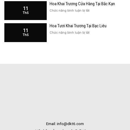
Bắc
Hoa Khai Trương Cửa Hàng Tại Bắc Kạn
Trương
Kạn
11
Cửa
ở
Chức năng bình luận bị tắt
Th5
Hàng
Hoa
Tại
Khai
Bạc
Hoa Tươi Khai Trương Tại Bạc Liêu
Trương
Liêu
11
Cửa
ở
Chức năng bình luận bị tắt
Th5
Hàng
Hoa
Tại
Tươi
Bắc
Khai
Kạn
Trương
Tại
Bạc
Liêu
Email: info@dkt6.com