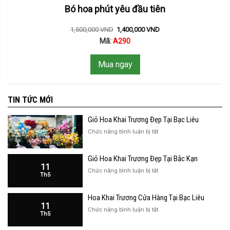
Bó hoa phút yêu đầu tiên
1,500,000
VND
1,400,000
VND
Mã:
A290
Mua ngay
TIN TỨC MỚI
Giỏ Hoa Khai Trương Đẹp Tại Bạc Liêu
ở
Chức năng bình luận bị tắt
Giỏ
Hoa
Giỏ Hoa Khai Trương Đẹp Tại Bắc Kạn
Khai
11
Trương
ở
Chức năng bình luận bị tắt
Th5
Đẹp
Giỏ
Tại
Hoa
Bạc
Hoa Khai Trương Cửa Hàng Tại Bạc Liêu
Khai
Liêu
11
Trương
ở
Chức năng bình luận bị tắt
Th5
Đẹp
Hoa
Tại
Khai