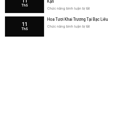
11
Kạn
Trương
Th5
Cửa
ở
Chức năng bình luận bị tắt
Hàng
Hoa
Tại
Hoa Tươi Khai Trương Tại Bạc Liêu
Khai
Bạc
11
Trương
ở
Chức năng bình luận bị tắt
Liêu
Th5
Cửa
Hoa
Hàng
Tươi
Tại
Khai
Bắc
Trương
Kạn
Tại
Bạc
Liêu