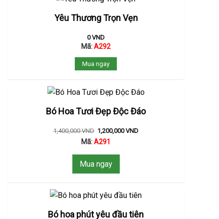
Yêu Thương Trọn Vẹn
0
VND
Mã:
A292
Mua ngay
Bó Hoa Tươi Đẹp Độc Đáo
1,400,000
VND
1,200,000
VND
Mã:
A291
Mua ngay
Bó hoa phút yêu đầu tiên