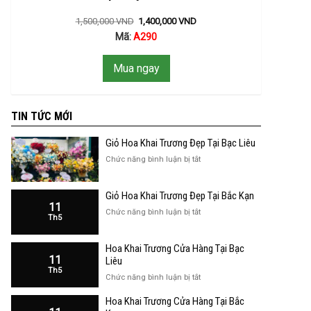
1,500,000
VND
1,400,000
VND
Mã:
A290
Mua ngay
TIN TỨC MỚI
Giỏ Hoa Khai Trương Đẹp Tại Bạc Liêu
ở
Chức năng bình luận bị tắt
Giỏ
Hoa
Giỏ Hoa Khai Trương Đẹp Tại Bắc Kạn
Khai
11
Trương
ở
Chức năng bình luận bị tắt
Th5
Đẹp
Giỏ
Tại
Hoa
Bạc
Hoa Khai Trương Cửa Hàng Tại Bạc
Khai
Liêu
11
Trương
Liêu
Th5
Đẹp
ở
Chức năng bình luận bị tắt
Tại
Hoa
Bắc
Hoa Khai Trương Cửa Hàng Tại Bắc
Khai
Kạn