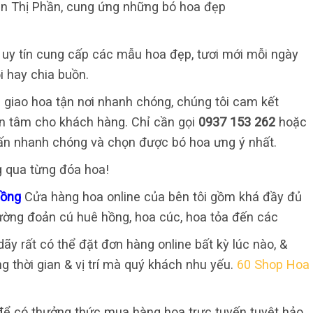
ên Thị Phần, cung ứng những bó hoa đẹp
ỉ uy tín cung cấp các mẫu hoa đẹp, tươi mới mỗi ngày
i hay chia buồn.
 giao hoa tận nơi nhanh chóng, chúng tôi cam kết
 an tâm cho khách hàng. Chỉ cần gọi
0937 153 262
hoặc
ấn nhanh chóng và chọn được bó hoa ưng ý nhất.
g qua từng đóa hoa!
Đồng
Cửa hàng hoa online của bên tôi gồm khá đầy đủ
trường đoản cú huê hồng, hoa cúc, hoa tỏa đến các
dãy rất có thể đặt đơn hàng online bất kỳ lúc nào, &
 thời gian & vị trí mà quý khách nhu yếu.
60 Shop Hoa
để có thưởng thức mua hàng hoa trực tuyến tuyệt hảo