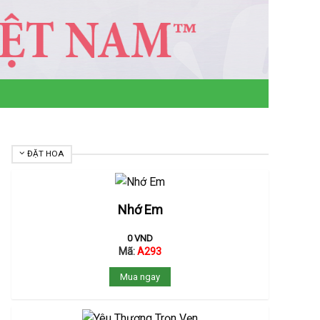
ĐẶT HOA
Nhớ Em
0
VND
Mã:
A293
Mua ngay