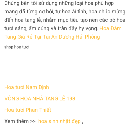
Chúng bên tôi sử dụng những loại hoa phù hợp
mang đã từng cơ hội, tự hoa ái tình, hoa chúc mừng
đến hoa tang lễ, nhằm mục tiêu tạo nên các bó hoa
tươi sáng, ấm cúng và tràn đầy hy vọng.
Hoa Đám
Tang Giá Rẻ Tại Tại An Dương Hải Phòng
shop hoa tươi
Hoa tươi Nam Định
VÒNG HOA NHÀ TANG LỄ 198
Hoa tươi Phan Thiết
Xem thêm >>
hoa sinh nhật đẹp
,