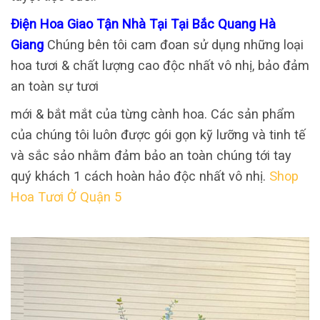
Điện Hoa Giao Tận Nhà Tại Tại Bắc Quang Hà
Giang
Chúng bên tôi cam đoan sử dụng những loại
hoa tươi & chất lượng cao độc nhất vô nhị, bảo đảm
an toàn sự tươi
mới & bắt mắt của từng cành hoa. Các sản phẩm
của chúng tôi luôn được gói gọn kỹ lưỡng và tinh tế
và sắc sảo nhằm đảm bảo an toàn chúng tới tay
quý khách 1 cách hoàn hảo độc nhất vô nhị.
Shop
Hoa Tươi Ở Quận 5