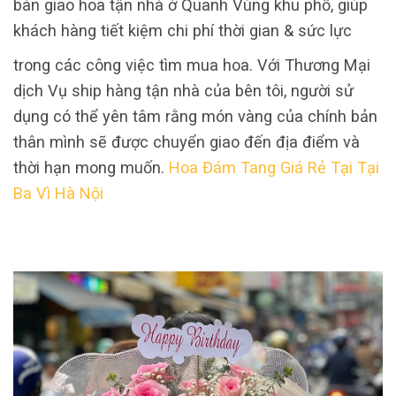
bàn giao hoa tận nhà ở Quanh Vùng khu phố, giúp
khách hàng tiết kiệm chi phí thời gian & sức lực
trong các công việc tìm mua hoa. Với Thương Mại
dịch Vụ ship hàng tận nhà của bên tôi, người sử
dụng có thể yên tâm rằng món vàng của chính bản
thân mình sẽ được chuyển giao đến địa điểm và
thời hạn mong muốn.
Hoa Đám Tang Giá Rẻ Tại Tại
Ba Vì Hà Nội