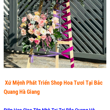
Xứ Mệnh Phát Triển Shop Hoa Tươi Tại Bắc
Quang Hà Giang