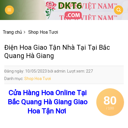
Skip
to
content
Trang chủ
Shop Hoa Tươi
Điện Hoa Giao Tận Nhà Tại Tại Bắc
Quang Hà Giang
Đăng ngày: 10/05/2023 bởi admin. Lượt xem: 227
Danh mục:
Shop Hoa Tươi
Cửa Hàng Hoa Online Tại
80
Bắc Quang Hà Giang Giao
/ 100
Hoa Tận Nơi