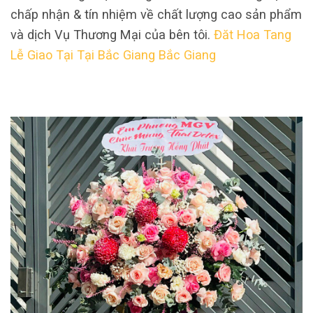
chấp nhận & tín nhiệm về chất lượng cao sản phẩm
và dịch Vụ Thương Mại của bên tôi.
Đăt Hoa Tang
Lễ Giao Tại Tại Bắc Giang Bắc Giang