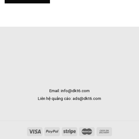
Tại
Tươi
Bắc
Khai
Kạn
Trương
Tại
Bạc
Liêu
Email: info@dkt6.com
Liên hệ quảng cáo: ads@dkt6.com