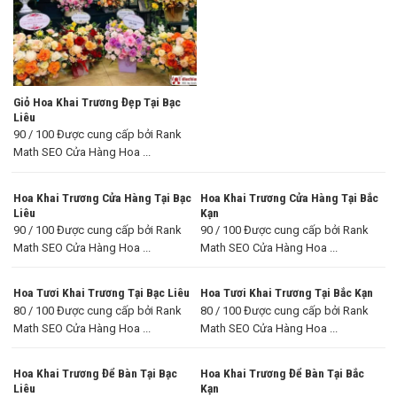
Giỏ Hoa Khai Trương Đẹp Tại Bạc
Liêu
90 / 100 Được cung cấp bởi Rank
Math SEO Cửa Hàng Hoa ...
Hoa Khai Trương Cửa Hàng Tại Bạc
Hoa Khai Trương Cửa Hàng Tại Bắc
Liêu
Kạn
90 / 100 Được cung cấp bởi Rank
90 / 100 Được cung cấp bởi Rank
Math SEO Cửa Hàng Hoa ...
Math SEO Cửa Hàng Hoa ...
Hoa Tươi Khai Trương Tại Bạc Liêu
Hoa Tươi Khai Trương Tại Bắc Kạn
80 / 100 Được cung cấp bởi Rank
80 / 100 Được cung cấp bởi Rank
Math SEO Cửa Hàng Hoa ...
Math SEO Cửa Hàng Hoa ...
Hoa Khai Trương Để Bàn Tại Bạc
Hoa Khai Trương Để Bàn Tại Bắc
Liêu
Kạn