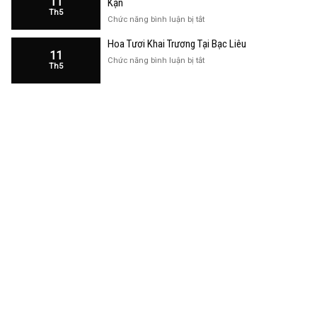
11
Kạn
Trương
Th5
Cửa
ở
Chức năng bình luận bị tắt
Hàng
Hoa
Tại
Hoa Tươi Khai Trương Tại Bạc Liêu
Khai
Bạc
11
Trương
ở
Chức năng bình luận bị tắt
Liêu
Th5
Cửa
Hoa
Hàng
Tươi
Tại
Khai
Bắc
Trương
Kạn
Tại
Bạc
Liêu