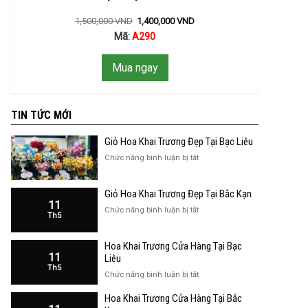
1,500,000
VND
1,400,000
VND
Mã:
A290
Mua ngay
TIN TỨC MỚI
Giỏ Hoa Khai Trương Đẹp Tại Bạc Liêu
ở
Chức năng bình luận bị tắt
Giỏ
Hoa
Giỏ Hoa Khai Trương Đẹp Tại Bắc Kạn
Khai
11
Trương
ở
Chức năng bình luận bị tắt
Th5
Đẹp
Giỏ
Tại
Hoa
Bạc
Hoa Khai Trương Cửa Hàng Tại Bạc
Khai
Liêu
11
Trương
Liêu
Th5
Đẹp
ở
Chức năng bình luận bị tắt
Tại
Hoa
Bắc
Hoa Khai Trương Cửa Hàng Tại Bắc
Khai
Kạn