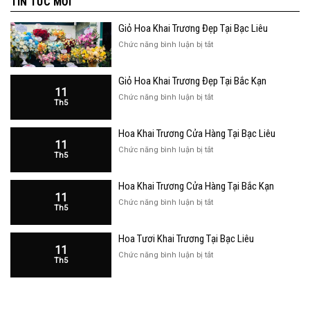
TIN TỨC MỚI
Giỏ Hoa Khai Trương Đẹp Tại Bạc Liêu
ở
Chức năng bình luận bị tắt
Giỏ
Hoa
Giỏ Hoa Khai Trương Đẹp Tại Bắc Kạn
Khai
11
Trương
ở
Chức năng bình luận bị tắt
Th5
Đẹp
Giỏ
Tại
Hoa
Bạc
Hoa Khai Trương Cửa Hàng Tại Bạc Liêu
Khai
Liêu
11
Trương
ở
Chức năng bình luận bị tắt
Th5
Đẹp
Hoa
Tại
Khai
Bắc
Hoa Khai Trương Cửa Hàng Tại Bắc Kạn
Trương
Kạn
11
Cửa
ở
Chức năng bình luận bị tắt
Th5
Hàng
Hoa
Tại
Khai
Bạc
Hoa Tươi Khai Trương Tại Bạc Liêu
Trương
Liêu
11
Cửa
ở
Chức năng bình luận bị tắt
Th5
Hàng
Hoa
Tại
Tươi
Bắc
Khai
Kạn
Trương