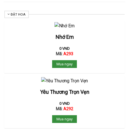
ĐẶT HOA
Nhớ Em
0
VND
Mã:
A293
Mua ngay
Yêu Thương Trọn Vẹn
0
VND
Mã:
A292
Mua ngay