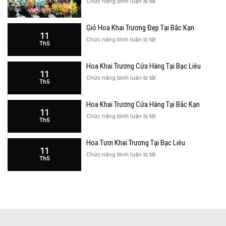
ở
Chức năng bình luận bị tắt
Giỏ
Hoa
Giỏ Hoa Khai Trương Đẹp Tại Bắc Kạn
Khai
11
Trương
ở
Chức năng bình luận bị tắt
Th5
Đẹp
Giỏ
Tại
Hoa
Bạc
Hoa Khai Trương Cửa Hàng Tại Bạc Liêu
Khai
Liêu
11
Trương
ở
Chức năng bình luận bị tắt
Th5
Đẹp
Hoa
Tại
Khai
Bắc
Hoa Khai Trương Cửa Hàng Tại Bắc Kạn
Trương
Kạn
11
Cửa
ở
Chức năng bình luận bị tắt
Th5
Hàng
Hoa
Tại
Khai
Bạc
Hoa Tươi Khai Trương Tại Bạc Liêu
Trương
Liêu
11
Cửa
ở
Chức năng bình luận bị tắt
Th5
Hàng
Hoa
Tại
Tươi
Bắc
Khai
Kạn
Trương
Tại
Bạc
Liêu