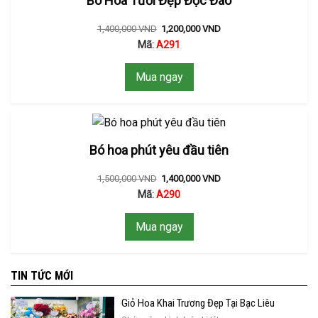
Bó Hoa Tươi Đẹp Độc Đáo
1,400,000
VND
1,200,000
VND
Mã:
A291
Mua ngay
Bó hoa phút yêu đầu tiên
1,500,000
VND
1,400,000
VND
Mã:
A290
Mua ngay
TIN TỨC MỚI
Giỏ Hoa Khai Trương Đẹp Tại Bạc Liêu