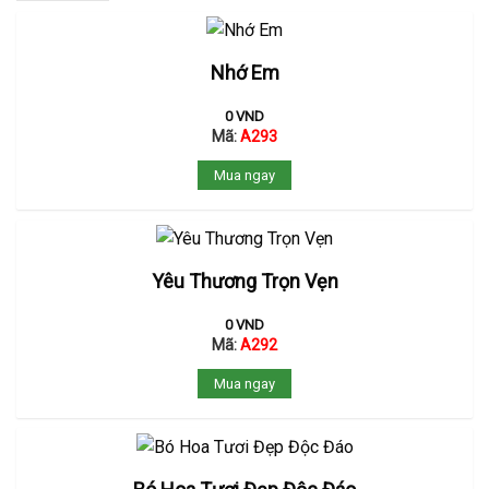
Nhớ Em
0
VND
Mã:
A293
Mua ngay
Yêu Thương Trọn Vẹn
0
VND
Mã:
A292
Mua ngay